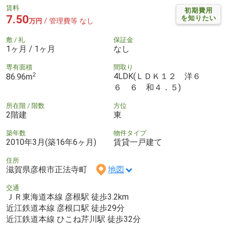
賃料
初期費用
7.50
を知りたい
/ 管理費等 なし
万円
敷 / 礼
保証金
1ヶ月 / 1ヶ月
なし
専有面積
間取り
2
4LDK(ＬＤＫ１２ 洋６
86.96m
６ ６ 和４．５)
所在階 / 階数
方位
2階建
東
築年数
物件タイプ
2010年3月(築16年6ヶ月)
賃貸一戸建て
住所
滋賀県彦根市正法寺町
地図
交通
ＪＲ東海道本線 彦根駅 徒歩3.2km
近江鉄道本線 彦根口駅 徒歩29分
近江鉄道本線 ひこね芹川駅 徒歩32分