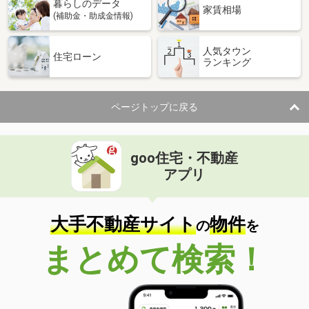
暮らしのデータ
家賃相場
(補助金・助成金情報)
人気タウン
住宅ローン
ランキング
ページトップに戻る
goo住宅・不動産
アプリ
大手不動産サイト
物件
の
を
まとめて検索！