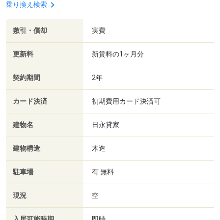
乗り換え検索
敷引・償却
実費
更新料
新賃料の1ヶ月分
契約期間
2年
カード決済
初期費用カード決済可
建物名
日永貸家
建物構造
木造
駐車場
有 無料
現況
空
入居可能時期
即時