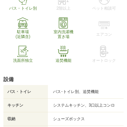
バス・トイレ別
2階以上
ペット相談可
駐車場
室内洗濯機
エアコン
(近隣含)
置き場
洗面所独立
追焚機能
オートロック
設備
バス・トイレ
バス･トイレ別、追焚機能
キッチン
システムキッチン、3口以上コンロ
収納
シューズボックス