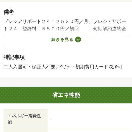
備考
プレシアサポート２４：２５３０円／月、プレシアサポー
ト２４ 登録料：５５００円／初回 短期解約違約金
有 ２ヵ月（１年未満） １ヵ月（１年以上２年未満）・
続きを見る
賃貸保証等：加入要（オリコフォレントインシュア利用必
須 初回保証料：月額総支払額の１００％、月額１７００
特記事項
円※自社プラン）・鍵交換代：あり３３，０００円～・無
料駐車場付き戸建賃貸でファミリーにおすすめです。・バ
二人入居可・保証人不要／代行 ・初期費用カード決済可
イク置場：なし・駐輪場：なし
省エネ性能
エネルギー消費性
-
能