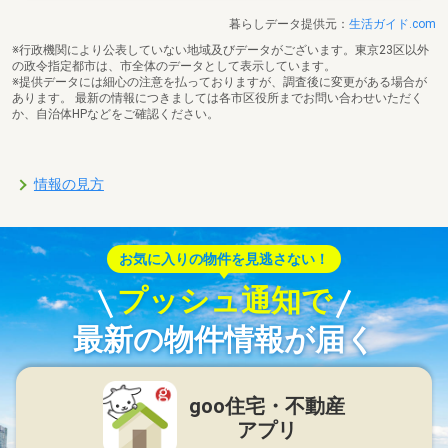
暮らしデータ提供元：
生活ガイド.com
※行政機関により公表していない地域及びデータがございます。東京23区以外
の政令指定都市は、市全体のデータとして表示しています。
※提供データには細心の注意を払っておりますが、調査後に変更がある場合が
あります。 最新の情報につきましては各市区役所までお問い合わせいただく
か、自治体HPなどをご確認ください。
情報の見方
お気に入りの物件を見逃さない！
プッシュ通知で
最新の物件情報が届く
goo住宅・不動産
アプリ