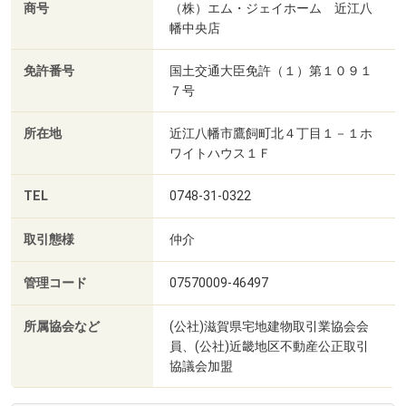
商号
（株）エム・ジェイホーム 近江八
幡中央店
免許番号
国土交通大臣免許（１）第１０９１
７号
所在地
近江八幡市鷹飼町北４丁目１－１ホ
ワイトハウス１Ｆ
TEL
0748-31-0322
取引態様
仲介
管理コード
07570009-46497
所属協会など
(公社)滋賀県宅地建物取引業協会会
員、(公社)近畿地区不動産公正取引
協議会加盟