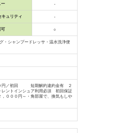
ニー
-
セキュリティ
-
居可
○
ング・シャンプードレッサ・温水洗浄便
００円／初回 短期解約違約金有 ２
ォレントインシュア利用必須 初回保証
２，０００円～・角部屋で、換気もしや