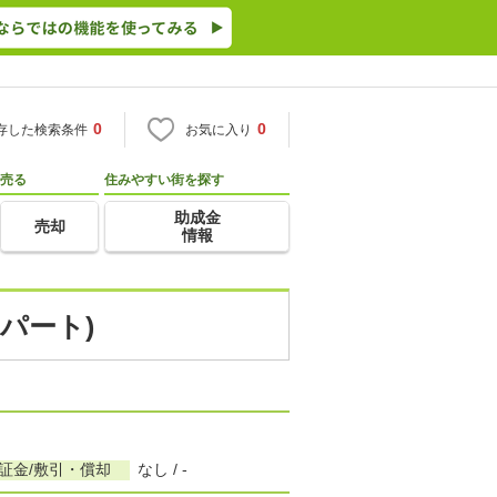
0
0
存した検索条件
お気に入り
売る
住みやすい街を探す
助成金
売却
情報
パート)
証金/敷引・償却
なし / -