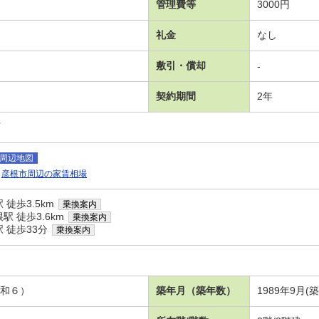
管理費等
3000円
礼金
なし
敷引・償却
-
契約期間
2年
可
周辺地図
彦根市周辺の家賃相場
徒歩3.5km
乗換案内
 徒歩3.6km
乗換案内
 徒歩33分
乗換案内
 和６）
築年月（築年数）
1989年9月(築