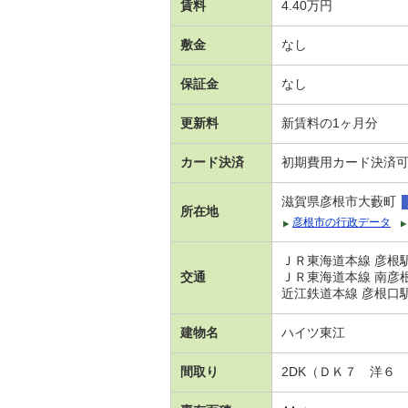
賃料
4.40万円
敷金
なし
保証金
なし
更新料
新賃料の1ヶ月分
カード決済
初期費用カード決済
滋賀県彦根市大藪町
所在地
彦根市の行政データ
ＪＲ東海道本線 彦根駅 
交通
ＪＲ東海道本線 南彦根駅
近江鉄道本線 彦根口駅
建物名
ハイツ東江
間取り
2DK（ＤＫ７ 洋６