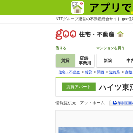
NTTグループ運営の不動産総合サイト goo
借りる
マンションを買う
店舗･
賃貸
新築
中
事業用
住宅・不動産
>
賃貸
>
関西
>
滋賀県
>
彦根
ハイツ東江
賃貸アパート
情報提供元
アットホーム
印刷画面