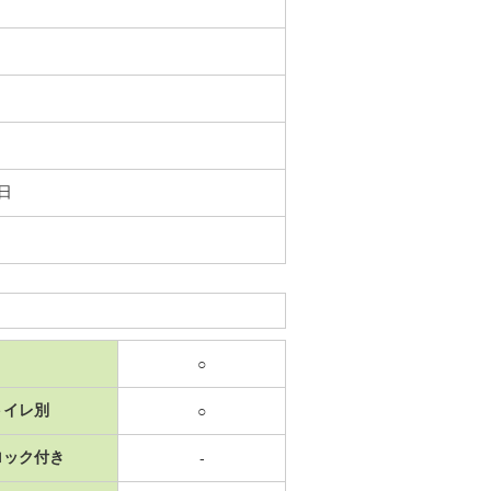
1日
○
トイレ別
○
ロック付き
-