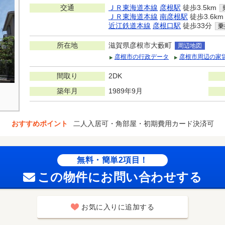
交通
ＪＲ東海道本線
彦根駅
徒歩3.5km
ＪＲ東海道本線
南彦根駅
徒歩3.6km
近江鉄道本線
彦根口駅
徒歩33分
乗
所在地
滋賀県彦根市大藪町
周辺地図
彦根市の行政データ
彦根市周辺の家
間取り
2DK
築年月
1989年9月
おすすめポイント
二人入居可・角部屋・初期費用カード決済可
無料・簡単2項目！
この物件にお問い合わせする
お気に入りに追加する