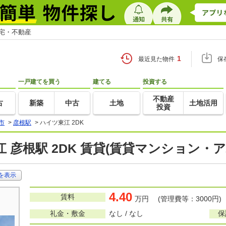
住宅・不動産
1
最近見た物件
保
一戸建てを買う
建てる
投資する
不動産
古
新築
中古
土地
土地活用
投資
市
>
彦根駅
>
ハイツ東江 2DK
 彦根駅 2DK 賃貸(賃貸マンション・ア
を表示
4.40
賃料
万円 (管理費等：3000円)
礼金・敷金
なし / なし
保