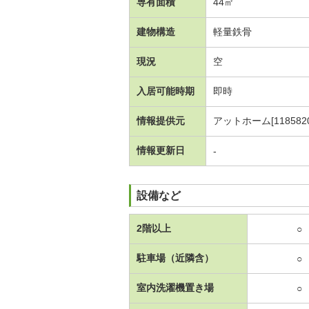
専有面積
44㎡
建物構造
軽量鉄骨
現況
空
入居可能時期
即時
情報提供元
アットホーム[1185820
情報更新日
-
設備など
2階以上
○
駐車場（近隣含）
○
室内洗濯機置き場
○