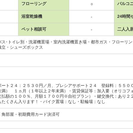
フローリング
バルコ
○
浴室乾燥機
24時間
-
ペット相談可
二人入
-
バス･トイレ別・洗濯機置場・室内洗濯機置き場・都市ガス・フローリ
独立・シューズボックス
ポート２４：２５３０円／月、プレシアサポート２４ 登録料：５５
未満） １ヵ月（１年以上２年未満）・賃貸保証等：加入要（オリコフ
支払額の１００％、月額１７００円※自社プラン）・鍵交換代：あり２
もたくさん入ります！・バイク置場：なし・駐輪場：なし
・角部屋・初期費用カード決済可