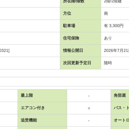
所在階/階数
2階/2階建
方位
南
駐車場
有 3,300円
住宅保険
あり
321]
情報公開日
2026年7月2
次回更新予定日
随時
最上階
角部屋
-
エアコン付き
バス・
○
追焚機能
オート
-