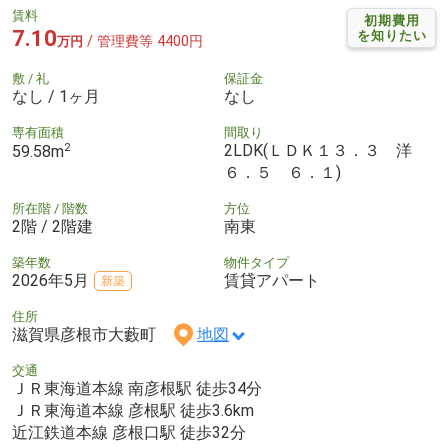
賃料
初期費用
7.10
を知りたい
/ 管理費等 4400円
万円
敷 / 礼
保証金
なし / 1ヶ月
なし
専有面積
間取り
2
2LDK(ＬＤＫ１３．３ 洋
59.58m
６．５ ６．１)
所在階 / 階数
方位
2階 / 2階建
南東
築年数
物件タイプ
2026年5月
賃貸アパート
新築
住所
滋賀県彦根市大藪町
地図
交通
ＪＲ東海道本線 南彦根駅 徒歩34分
ＪＲ東海道本線 彦根駅 徒歩3.6km
近江鉄道本線 彦根口駅 徒歩32分