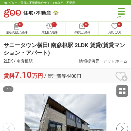
NTTグループ運営の不動産総合サイト goo住宅・不動産
0
1
0
0
最近検索した条件
最近見た物件
保存した条件
お気に入り
サニータウン横田Ⅰ 南彦根駅 2LDK 賃貸(賃貸マン
ション・アパート)
2LDK / 南彦根駅
情報提供元
アットホーム
7.10
賃料
万円
/ 管理費等4400円
1
/
16