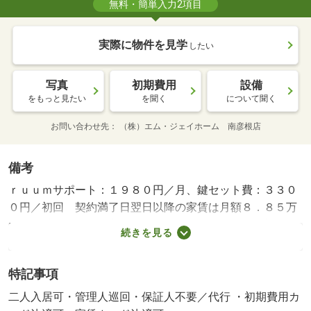
無料・簡単入力2項目
実際に物件を見学
したい
写真
初期費用
設備
をもっと見たい
を聞く
について聞く
お問い合わせ先
（株）エム・ジェイホーム 南彦根店
備考
ｒｕｕｍサポート：１９８０円／月、鍵セット費：３３０
０円／初回 契約満了日翌日以降の家賃は月額８．８５万
円・賃貸保証等：加入要（ハウスリーブ利用必須 初回保
続きを見る
証料 ２２，０００円、月額総賃料の２．２％）・維持費
等：町会費７００円／月・管理形態／管理員の勤務形態：
特記事項
巡回・機能性に優れたシステムキッチン付き物件♪・バイク
置場：なし・駐輪場：有/クリーニング費 70000円
二人入居可・管理人巡回・保証人不要／代行 ・初期費用カ