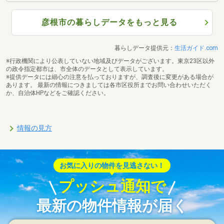
彦根市の暮らしデータをもっと見る
暮らしデータ提供元：
生活ガイド.com
※行政機関により公表していない地域及びデータがございます。東京23区以外
の政令指定都市は、市全体のデータとして表示しています。
※提供データには細心の注意を払っておりますが、調査後に変更がある場合が
あります。 最新の情報につきましては各市区役所までお問い合わせいただく
か、自治体HPなどをご確認ください。
情報の見方
お気に入りの物件を見逃さない！
プッシュ通知で
最新の物件情報が届く