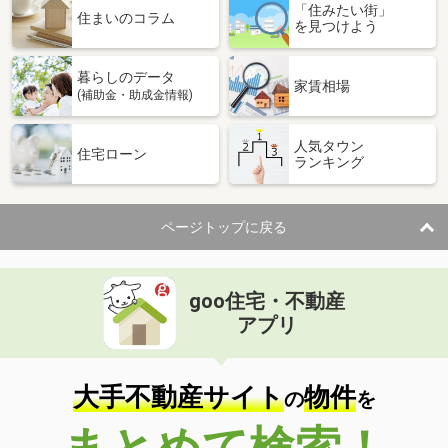
「住みたい街」
住まいのコラム
を見つけよう
暮らしのデータ
家賃相場
(補助金・助成金情報)
人気タウン
住宅ローン
ランキング
ページトップに戻る
goo住宅・不動産
アプリ
大手不動産サイト
物件
の
を