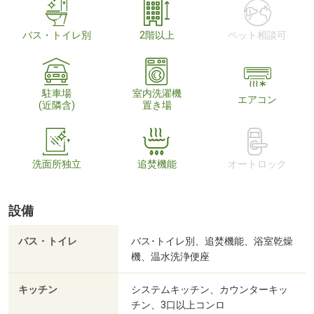
バス・トイレ別
2階以上
ペット相談可
駐車場
室内洗濯機
エアコン
(近隣含)
置き場
洗面所独立
追焚機能
オートロック
設備
バス・トイレ
バス･トイレ別、追焚機能、浴室乾燥
機、温水洗浄便座
キッチン
システムキッチン、カウンターキッ
チン、3口以上コンロ