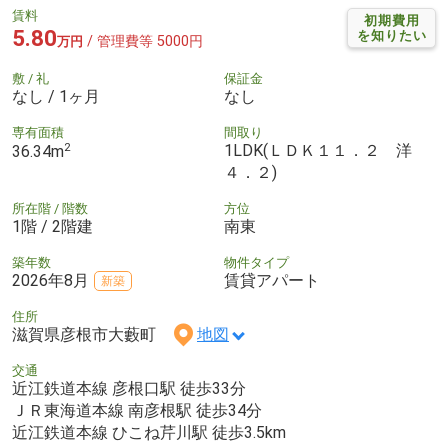
賃料
初期費用
5.80
を知りたい
/ 管理費等 5000円
万円
敷 / 礼
保証金
なし / 1ヶ月
なし
専有面積
間取り
2
1LDK(ＬＤＫ１１．２ 洋
36.34m
４．２)
所在階 / 階数
方位
1階 / 2階建
南東
築年数
物件タイプ
2026年8月
賃貸アパート
新築
住所
滋賀県彦根市大藪町
地図
交通
近江鉄道本線 彦根口駅 徒歩33分
ＪＲ東海道本線 南彦根駅 徒歩34分
近江鉄道本線 ひこね芹川駅 徒歩3.5km