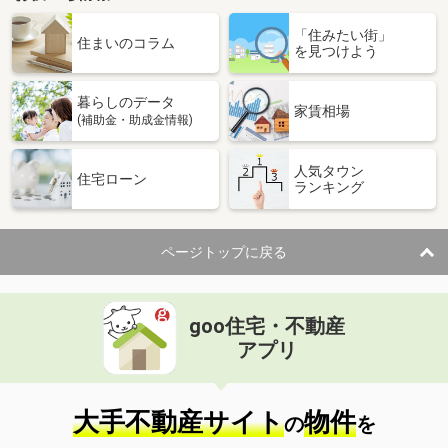
「住みたい街」
住まいのコラム
を見つけよう
暮らしのデータ
家賃相場
(補助金・助成金情報)
人気タウン
住宅ローン
ランキング
ページトップに戻る
goo住宅・不動産
アプリ
大手不動産サイト
物件
の
を