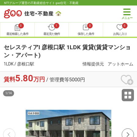
NTTグループ運営の不動産総合サイト goo住宅・不動産
0
1
0
0
最近検索した条件
最近見た物件
保存した条件
お気に入り
セレスティアⅠ 彦根口駅 1LDK 賃貸(賃貸マンショ
ン・アパート)
1LDK / 彦根口駅
情報提供元
アットホーム
5.80
賃料
万円
/ 管理費等5000円
1
/
14