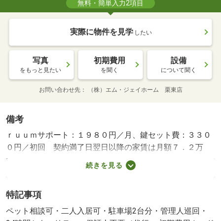
無料・簡単入力2項目
実際に物件を見学
したい
写真
初期費用
設備
をもっと見たい
を聞く
について聞く
お問い合わせ先
（株）エム・ジェイホーム 栗東店
備考
ｒｕｕｍサポート：１９８０円／月、鍵セット費：３３０
０円／初回 契約満了日翌日以降の家賃は月額７．２万
円・賃貸保証等：加入要（ハウスリーブ利用必須 初回保
続きを見る
証料 ２５，０００円、月額総賃料の２．５％）・管理形
態／管理員の勤務形態：巡回・お引越しをしてすぐにイン
特記事項
ターネットが無料で使えます！・バイク置場：なし・駐輪
場：有/クリーニング費 80000円
ペット相談可・二人入居可・駐車場2台分・管理人巡回・