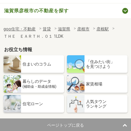
滋賀県彦根市の不動産を探す
goo住宅・不動産
賃貸
滋賀県
彦根市
彦根駅
ＴＨＥ ＥＡＲＴＨ．０１ 1LDK
お役立ち情報
「住みたい街」
住まいのコラム
を見つけよう
暮らしのデータ
家賃相場
(補助金・助成金情報)
人気タウン
住宅ローン
ランキング
ページトップに戻る