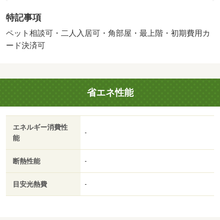
ついても相談あできる物件になります。インターネット無
特記事項
料や宅配ボックス等設備も豊富です。ＴＶモニターホンも
ございません。・バイク置場：なし・駐輪場：有/鍵交換費
ペット相談可・二人入居可・角部屋・最上階・初期費用カ
用 16500円/ﾊｳｽｸﾘｰﾆﾝｸﾞ 49500円/その他 2750円
ード決済可
省エネ性能
エネルギー消費性
-
能
断熱性能
-
目安光熱費
-