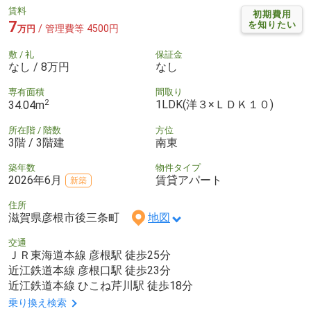
賃料
初期費用
7
を知りたい
/ 管理費等 4500円
万円
敷 / 礼
保証金
なし / 8万円
なし
専有面積
間取り
2
1LDK(洋３×ＬＤＫ１０)
34.04m
所在階 / 階数
方位
3階 / 3階建
南東
築年数
物件タイプ
2026年6月
賃貸アパート
新築
住所
滋賀県彦根市後三条町
地図
交通
ＪＲ東海道本線 彦根駅 徒歩25分
近江鉄道本線 彦根口駅 徒歩23分
近江鉄道本線 ひこね芹川駅 徒歩18分
乗り換え検索