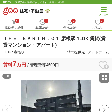
NTTグループ運営の不動産総合サイト goo住宅・不動産
0
1
0
0
最近検索した条件
最近見た物件
保存した条件
お気に入り
ＴＨＥ ＥＡＲＴＨ．０１ 彦根駅 1LDK 賃貸(賃
貸マンション・アパート)
1LDK / 彦根駅
情報提供元
アットホーム
7
賃料
万円
/ 管理費等4500円
1
/
15