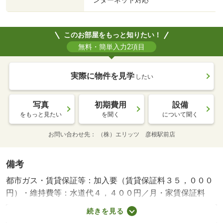
ンターネット対応
このお部屋をもっと知りたい！
無料・簡単入力2項目
実際に物件を見学
したい
写真
初期費用
設備
をもっと見たい
を聞く
について聞く
お問い合わせ先
（株）エリッツ 彦根駅前店
備考
都市ガス・賃貸保証等：加入要（賃貸保証料３５，０００
円）・維持費等：水道代４，４００円／月・家賃保証料
１，６３３円／月・ペット条件：小型犬可／猫可・ＪＲ琵
続きを見る
琶湖彦根駅前で徒歩２５分の都市ガス物件です。ペットに