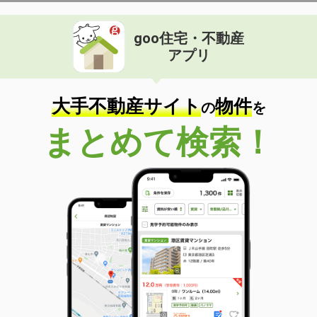
goo住宅・不動産
アプリ
大手不動産サイト
物件
の
を
まとめて検索！