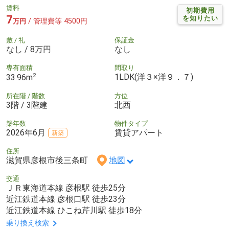
賃料
初期費用
7
を知りたい
/ 管理費等 4500円
万円
敷 / 礼
保証金
なし / 8万円
なし
専有面積
間取り
2
1LDK(洋３×洋９．７)
33.96m
所在階 / 階数
方位
3階 / 3階建
北西
築年数
物件タイプ
2026年6月
賃貸アパート
新築
住所
滋賀県彦根市後三条町
地図
交通
ＪＲ東海道本線 彦根駅 徒歩25分
近江鉄道本線 彦根口駅 徒歩23分
近江鉄道本線 ひこね芹川駅 徒歩18分
乗り換え検索