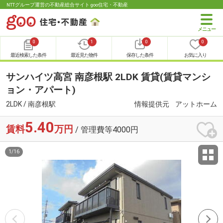
NTTグループ運営の不動産総合サイト goo住宅・不動産
0
1
0
0
最近検索した条件
最近見た物件
保存した条件
お気に入り
サンハイツ高宮 南彦根駅 2LDK 賃貸(賃貸マンシ
ョン・アパート)
2LDK / 南彦根駅
情報提供元
アットホーム
5.40
賃料
万円
/ 管理費等4000円
1
/
16