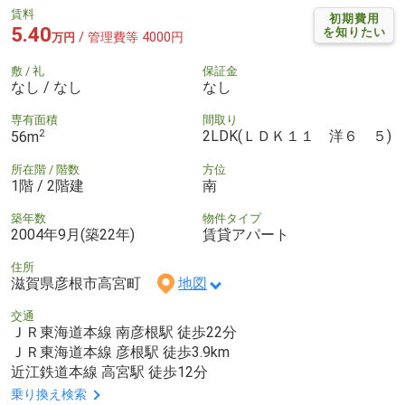
賃料
初期費用
5.40
を知りたい
/ 管理費等 4000円
万円
敷 / 礼
保証金
なし / なし
なし
専有面積
間取り
2
2LDK(ＬＤＫ１１ 洋６ ５)
56m
所在階 / 階数
方位
1階 / 2階建
南
築年数
物件タイプ
2004年9月(築22年)
賃貸アパート
住所
滋賀県彦根市高宮町
地図
交通
ＪＲ東海道本線 南彦根駅 徒歩22分
ＪＲ東海道本線 彦根駅 徒歩3.9km
近江鉄道本線 高宮駅 徒歩12分
乗り換え検索