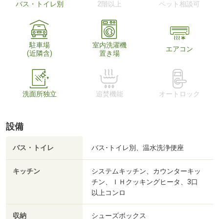
バス・トイレ別
2階以上
ペット相談可
駐車場
室内洗濯機
エアコン
(近隣含)
置き場
洗面所独立
追焚機能
オートロック
設備
バス・トイレ
バス･トイレ別、温水洗浄便座
キッチン
システムキッチン、カウンターキッ
チン、ＩＨクッキングヒータ、3口
以上コンロ
収納
シューズボックス