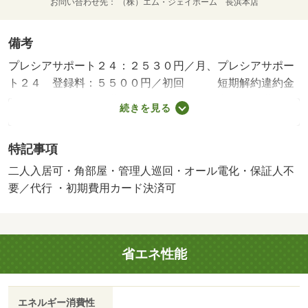
お問い合わせ先
（株）エム・ジェイホーム 長浜本店
備考
プレシアサポート２４：２５３０円／月、プレシアサポー
ト２４ 登録料：５５００円／初回 短期解約違約金
有 ２ヵ月（１年未満） １ヵ月（１年以上２年未満）・
続きを見る
賃貸保証等：加入要（オリコフォレントインシュア利用必
須 初回保証料：月額総支払額の１００％、月額１７００
特記事項
円※自社プラン）・鍵交換代：あり２２，０００円～・維
持費等：町会費１，０００円／月・管理形態／管理員の勤
二人入居可・角部屋・管理人巡回・オール電化・保証人不
務形態：巡回・安全性の高い、オール電化の物件です！・
要／代行 ・初期費用カード決済可
バイク置場：なし・駐輪場：なし
省エネ性能
エネルギー消費性