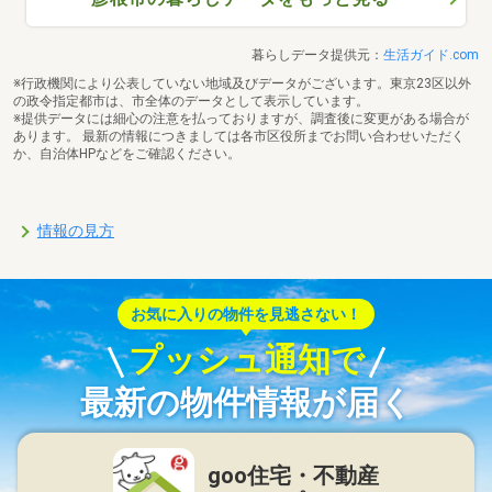
暮らしデータ提供元：
生活ガイド.com
※行政機関により公表していない地域及びデータがございます。東京23区以外
の政令指定都市は、市全体のデータとして表示しています。
※提供データには細心の注意を払っておりますが、調査後に変更がある場合が
あります。 最新の情報につきましては各市区役所までお問い合わせいただく
か、自治体HPなどをご確認ください。
情報の見方
お気に入りの物件を見逃さない！
プッシュ通知で
最新の物件情報が届く
goo住宅・不動産