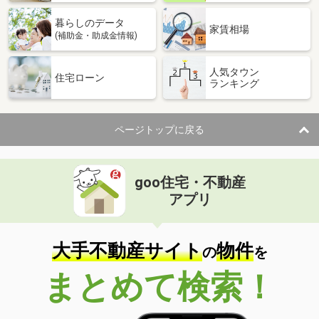
暮らしのデータ
家賃相場
(補助金・助成金情報)
人気タウン
住宅ローン
ランキング
ページトップに戻る
goo住宅・不動産
アプリ
大手不動産サイト
物件
の
を
まとめて検索！