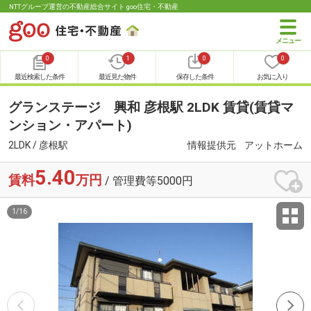
NTTグループ運営の不動産総合サイト goo住宅・不動産
0
1
0
0
最近検索した条件
最近見た物件
保存した条件
お気に入り
グランステージ 興和 彦根駅 2LDK 賃貸(賃貸マ
ンション・アパート)
2LDK / 彦根駅
情報提供元
アットホーム
5.40
賃料
万円
/ 管理費等5000円
1
/
16