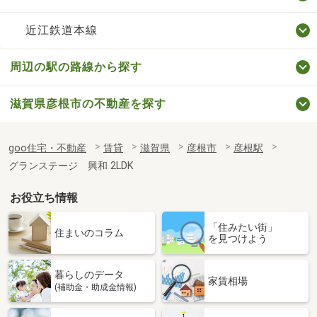
近江鉄道本線
周辺の駅の路線から探す
滋賀県彦根市の不動産を探す
goo住宅・不動産
賃貸
滋賀県
彦根市
彦根駅
グランステージ 興和 2LDK
お役立ち情報
「住みたい街」
住まいのコラム
を見つけよう
暮らしのデータ
家賃相場
(補助金・助成金情報)