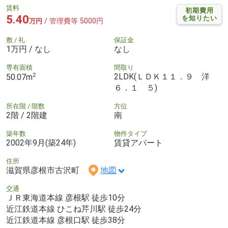
賃料
初期費用
5.40
を知りたい
/ 管理費等 5000円
万円
敷 / 礼
保証金
1万円 / なし
なし
専有面積
間取り
2
2LDK(ＬＤＫ１１．９ 洋
50.07m
６．１ ５)
所在階 / 階数
方位
2階 / 2階建
南
築年数
物件タイプ
2002年9月(築24年)
賃貸アパート
住所
滋賀県彦根市古沢町
地図
交通
ＪＲ東海道本線 彦根駅 徒歩10分
近江鉄道本線 ひこね芹川駅 徒歩24分
近江鉄道本線 彦根口駅 徒歩38分