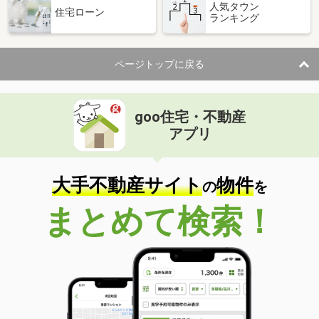
人気タウン
住宅ローン
ランキング
ページトップに戻る
goo住宅・不動産
アプリ
大手不動産サイト
物件
の
を
まとめて検索！