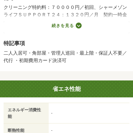
クリーニング特約料：７００００円／初回、シャーメゾン
ライフＳＵＰＰＯＲＴ２４：１３２０円／月 契約一時金
２０，０００円・賃貸保証等：加入要（オリコ利用必須
続きを見る
契約時事務手数料 ３３，０００円、月額賃料等お支払相
当額の２％）・鍵交換代：あり１６，５００円～・維持費
特記事項
等：町会費３８０円／月・管理形態／管理員の勤務形態：
巡回・お引越しをしてすぐにインターネットが無料で使え
二人入居可・角部屋・管理人巡回・最上階・保証人不要／
ます！・バイク置場：なし・駐輪場：有
代行 ・初期費用カード決済可
省エネ性能
エネルギー消費性
-
能
断熱性能
-