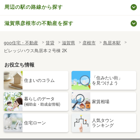
周辺の駅の路線から探す
滋賀県彦根市の不動産を探す
goo住宅・不動産
賃貸
滋賀県
彦根市
鳥居本駅
ビレッジハウス鳥居本２号棟 2K
お役立ち情報
「住みたい街」
住まいのコラム
を見つけよう
暮らしのデータ
家賃相場
(補助金・助成金情報)
人気タウン
住宅ローン
ランキング