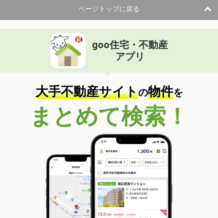
ページトップに戻る
goo住宅・不動産
アプリ
大手不動産サイト
物件
の
を
まとめて検索！