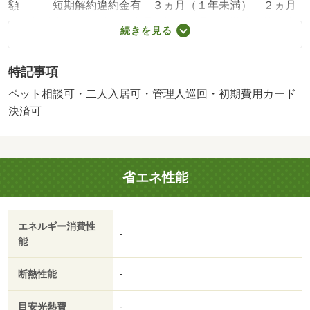
額 短期解約違約金有 ３ヵ月（１年未満） ２ヵ月
（１年以上２年未満）・管理形態／管理員の勤務形態：巡
続きを見る
回・エアコン付きのお部屋で、いつでも快適♪・バイク置
場：なし・駐輪場：有
特記事項
ペット相談可・二人入居可・管理人巡回・初期費用カード
決済可
省エネ性能
エネルギー消費性
-
能
断熱性能
-
目安光熱費
-