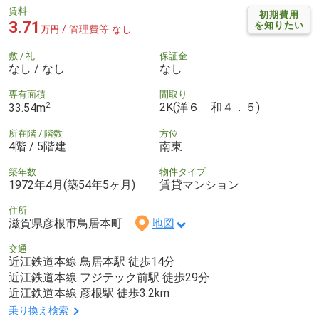
賃料
初期費用
3.71
を知りたい
/ 管理費等 なし
万円
敷 / 礼
保証金
なし / なし
なし
専有面積
間取り
2
2K(洋６ 和４．５)
33.54m
所在階 / 階数
方位
4階 / 5階建
南東
築年数
物件タイプ
1972年4月(築54年5ヶ月)
賃貸マンション
住所
滋賀県彦根市鳥居本町
地図
交通
近江鉄道本線 鳥居本駅 徒歩14分
近江鉄道本線 フジテック前駅 徒歩29分
近江鉄道本線 彦根駅 徒歩3.2km
乗り換え検索