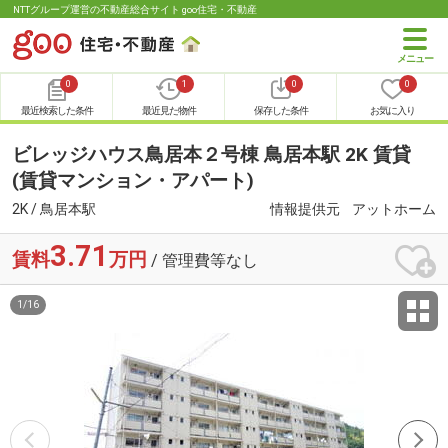
NTTグループ運営の不動産総合サイト goo住宅・不動産
0
1
0
0
最近検索した条件
最近見た物件
保存した条件
お気に入り
ビレッジハウス鳥居本２号棟 鳥居本駅 2K 賃貸
(賃貸マンション・アパート)
2K / 鳥居本駅
情報提供元
アットホーム
3.71
賃料
万円
/ 管理費等なし
1
/
16