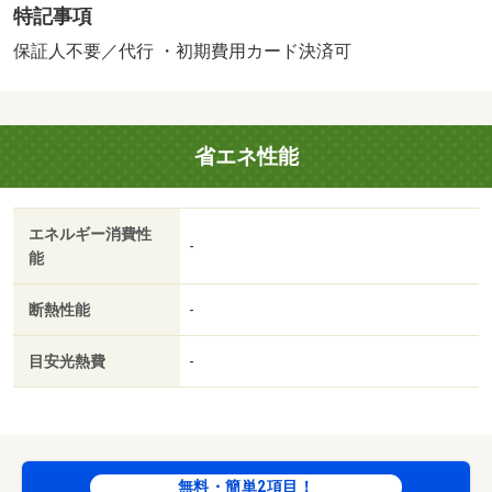
特記事項
ス・ウォークインクロゼットなどが備え付けられているの
で、衣類や日用品の収納に重宝します。こちらは初期費用
保証人不要／代行 ・初期費用カード決済可
をカードでお支払いいただける物件なので、支払い手続き
の手間が省けます。駐輪場付きの物件です。安全のため
に、防犯カメラが設置されている物件です。１ヶ月の駐車
省エネ性能
スペース利用料金は、４４００円です。自宅でパソコンを
使う方には、初めからインターネットの設置されたお部屋
が便利です。段ボール・空き缶などの仮置き場にもなるベ
エネルギー消費性
ランダがあります。三口コンロが付いている物件です。・
-
能
賃貸保証等：加入要（イントラスト 初回保証料：３５０
００円、月額保証料：賃料総額の１％＋８００円／月（口
断熱性能
-
座振替時））・維持費等：上下水道料４，４００円／月・
共用部には宅配ボックスが備え付けられているため、家で
目安光熱費
-
何時間も待機する必要が無くなります。収納はウォークイ
ンクロゼット・シューズボックスなど豊富なので、衣類や
履き物の整理がしやすく便利です。・駐輪場：有・仲介手
数料：１．１ヶ月/ルームクリーニング料金 49500円/Ｄ－
ｒｏｏｍＣａｒｄキー料金 16500円/ＩＣロック電池 2750
無料・簡単2項目！