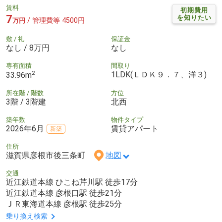
賃料
初期費用
7
を知りたい
/ 管理費等 4500円
万円
敷 / 礼
保証金
なし / 8万円
なし
専有面積
間取り
2
1LDK(ＬＤＫ９．７、洋３)
33.96m
所在階 / 階数
方位
3階 / 3階建
北西
築年数
物件タイプ
2026年6月
賃貸アパート
新築
住所
滋賀県彦根市後三条町
地図
交通
近江鉄道本線 ひこね芹川駅 徒歩17分
近江鉄道本線 彦根口駅 徒歩21分
ＪＲ東海道本線 彦根駅 徒歩25分
乗り換え検索