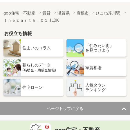
goo住宅・不動産
賃貸
滋賀県
彦根市
ひこね芹川駅
ｔｈｅＥａｒｔｈ．０１ 1LDK
お役立ち情報
「住みたい街」
住まいのコラム
を見つけよう
暮らしのデータ
家賃相場
(補助金・助成金情報)
人気タウン
住宅ローン
ランキング
ページトップに戻る
goo住宅・不動産