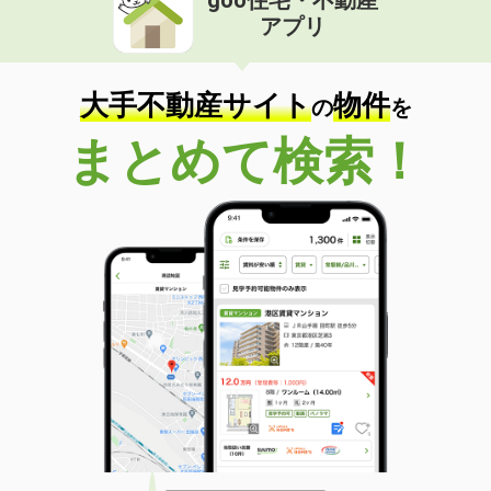
アプリ
大手不動産サイト
物件
の
を
まとめて検索！