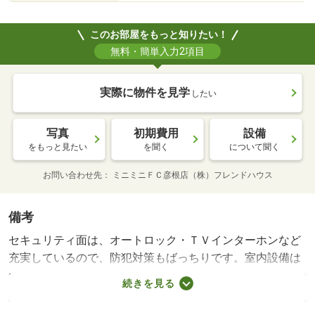
このお部屋をもっと知りたい！
無料・簡単入力2項目
実際に物件を見学
したい
写真
初期費用
設備
をもっと見たい
を聞く
について聞く
お問い合わせ先
ミニミニＦＣ彦根店（株）フレンドハウス
備考
セキュリティ面は、オートロック・ＴＶインターホンなど
充実しているので、防犯対策もばっちりです。室内設備は
洗面所独立・浴室乾燥機など大変充実しております。共用
続きを見る
部には宅配ボックスが付いているため、好きなタイミング
で荷物を受け取ることができます。収納はシューズボック