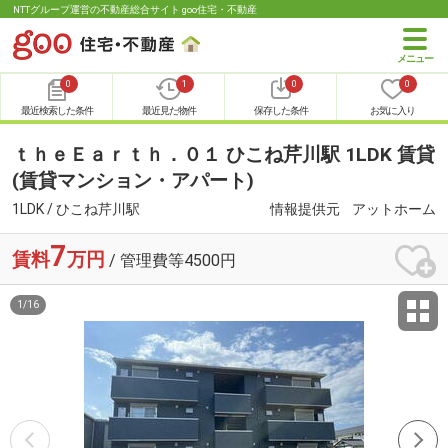
NTTグループ運営の不動産総合サイト goo住宅・不動産
0
1
0
0
最近検索した条件
最近見た物件
保存した条件
お気に入り
ｔｈｅＥａｒｔｈ．０１ ひこね芹川駅 1LDK 賃貸
(賃貸マンション・アパート)
1LDK / ひこね芹川駅
情報提供元
アットホーム
7
賃料
万円
/ 管理費等4500円
1
/
16