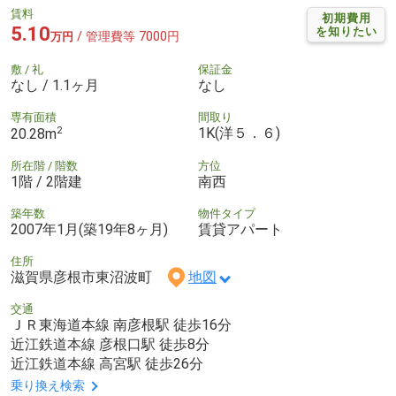
賃料
初期費用
5.10
を知りたい
/ 管理費等 7000円
万円
敷 / 礼
保証金
なし / 1.1ヶ月
なし
専有面積
間取り
2
1K(洋５．６)
20.28m
所在階 / 階数
方位
1階 / 2階建
南西
築年数
物件タイプ
2007年1月(築19年8ヶ月)
賃貸アパート
住所
滋賀県彦根市東沼波町
地図
交通
ＪＲ東海道本線 南彦根駅 徒歩16分
近江鉄道本線 彦根口駅 徒歩8分
近江鉄道本線 高宮駅 徒歩26分
乗り換え検索