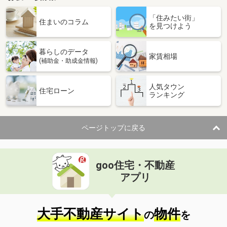
「住みたい街」
住まいのコラム
を見つけよう
暮らしのデータ
家賃相場
(補助金・助成金情報)
人気タウン
住宅ローン
ランキング
ページトップに戻る
goo住宅・不動産
アプリ
大手不動産サイト
物件
の
を