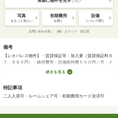
実際に物件を見学
したい
写真
初期費用
設備
をもっと見たい
を聞く
について聞く
お問い合わせ先
（株）エリッツ 水口店
備考
【レオパレス物件】・賃貸保証等：加入要（賃貸保証料６
７，６８０円）・維持費等：設備維持費５００円／月・イ
ンターネット使用料３，３００円／月・収納としてクロー
続きを見る
ゼットを備えており、浴室には浴室乾燥機が設置されてお
ります。周辺にはセブンイレブン 彦根岡町店があり便利
特記事項
です。・バイク置場：なし・駐輪場：有/鍵交換費用 16500
円/ﾊｳｽｸﾘｰﾆﾝｸﾞ 41800円
二人入居可・ルームシェア可・初期費用カード決済可