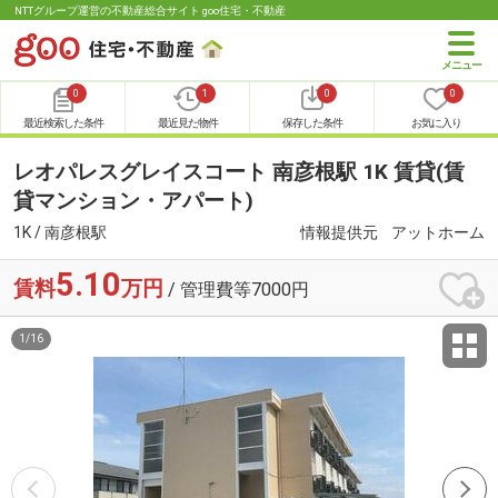
NTTグループ運営の不動産総合サイト goo住宅・不動産
0
1
0
0
最近検索した条件
最近見た物件
保存した条件
お気に入り
レオパレスグレイスコート 南彦根駅 1K 賃貸(賃
貸マンション・アパート)
1K / 南彦根駅
情報提供元
アットホーム
5.10
賃料
万円
/ 管理費等7000円
1
/
16