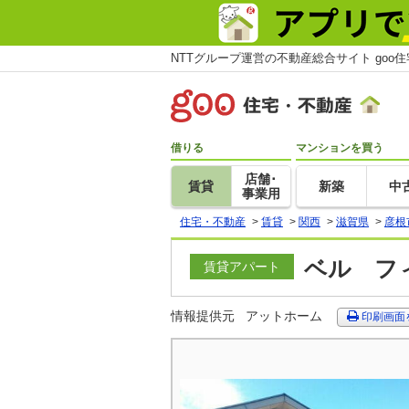
NTTグループ運営の不動産総合サイト goo
借りる
マンションを買う
店舗･
賃貸
新築
中
事業用
住宅・不動産
>
賃貸
>
関西
>
滋賀県
>
彦根
ベル フィ
賃貸アパート
情報提供元
アットホーム
印刷画面