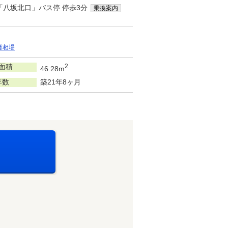
「八坂北口」バス停 停歩3分
乗換案内
賃相場
面積
2
46.28m
年数
築21年8ヶ月