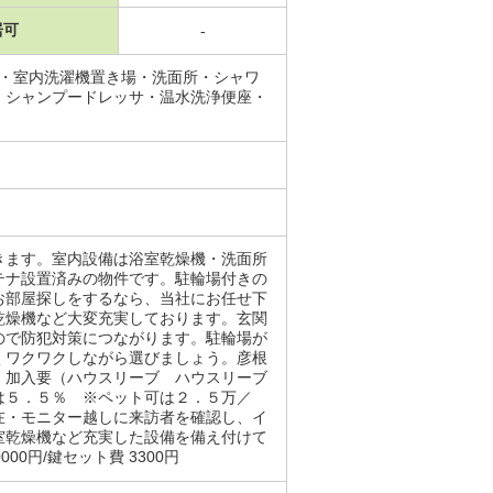
居可
-
場・室内洗濯機置き場・洗面所・シャワ
・シャンプードレッサ・温水洗浄便座・
きます。室内設備は浴室乾燥機・洗面所
テナ設置済みの物件です。駐輪場付きの
お部屋探しをするなら、当社にお任せ下
乾燥機など大変充実しております。玄関
ので防犯対策につながります。駐輪場が
くワクワクしながら選びましょう。彦根
：加入要（ハウスリーブ ハウスリーブ
は５．５％ ※ペット可は２．５万／
在・モニター越しに来訪者を確認し、イ
室乾燥機など充実した設備を備え付けて
0円/鍵セット費 3300円