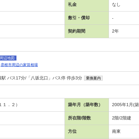
礼金
なし
敷引・償却
-
契約期間
2年
周辺地図
彦根市周辺の家賃相場
駅 バス17分/「八坂北口」バス停 停歩3分
乗換案内
Ｋ１１．２）
築年月（築年数）
2005年1月(
所在階/階数
2階/2階建
方位
南東