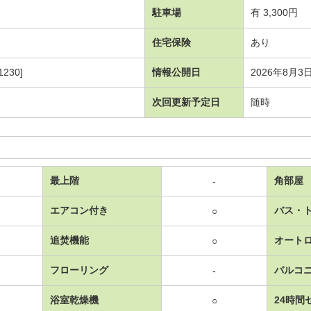
駐車場
有 3,300円
住宅保険
あり
230]
情報公開日
2026年8月3
次回更新予定日
随時
最上階
角部屋
-
エアコン付き
バス・
○
追焚機能
オート
○
フローリング
バルコ
-
浴室乾燥機
24時間
○