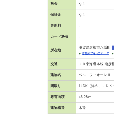
敷金
なし
保証金
なし
更新料
-
カード決済
-
滋賀県彦根市八坂町
所在地
彦根市の行政データ
交通
ＪＲ東海道本線 南彦根
建物名
ベル フィオーレⅡ
間取り
1LDK（洋６、ＬＤ
専有面積
46.28㎡
建物構造
木造