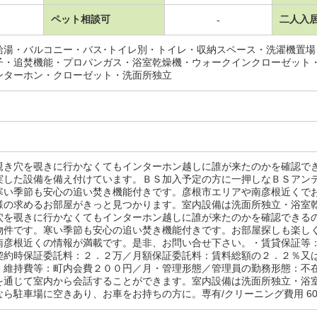
ペット相談可
二人入
-
給湯・バルコニー・バス･トイレ別・トイレ・収納スペース・洗濯機置
子・追焚機能・プロパンガス・浴室乾燥機・ウォークインクローゼット
ンターホン・クローゼット・洗面所独立
覗き穴を覗きに行かなくてもインターホン越しに誰が来たのかを確認で
実した設備を備え付けています。ＢＳ加入予定の方に一押しなＢＳアン
寒い季節も安心の追い焚き機能付きです。彦根市エリアや南彦根近くで
様の求めるお部屋がきっと見つかります。室内設備は洗面所独立・浴室
穴を覗きに行かなくてもインターホン越しに誰が来たのかを確認できる
物件です。寒い季節も安心の追い焚き機能付きです。お部屋探しも楽し
南彦根近くの情報が満載です。是非、お問い合せ下さい。・賃貸保証等
契約時保証委託料：２．２万／月額保証委託料：賃料総額の２．２％又
・維持費等：町内会費２００円／月・管理形態／管理員の勤務形態：不
を通じて室内から会話することができます。室内設備は洗面所独立・浴
ら駐車場に空きあり、お車をお持ちの方に。専有/クリーニング費用 6000