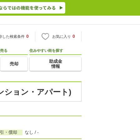
0
0
存した検索条件
お気に入り
売る
住みやすい街を探す
助成金
売却
情報
マンション・アパート)
敷引・償却
なし / -