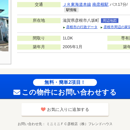
交通
ＪＲ東海道本線
南彦根駅
バス17分/
駅情報
所在地
滋賀県彦根市八坂町
周辺地図
彦根市の行政データ
彦根市周辺の家
間取り
1LDK
専有
築年月
2005年1月
築
無料・簡単2項目！
この物件にお問い合わせする
お気に入りに追加する
お問い合わせ先
ミニミニＦＣ彦根店（株）フレンドハウス