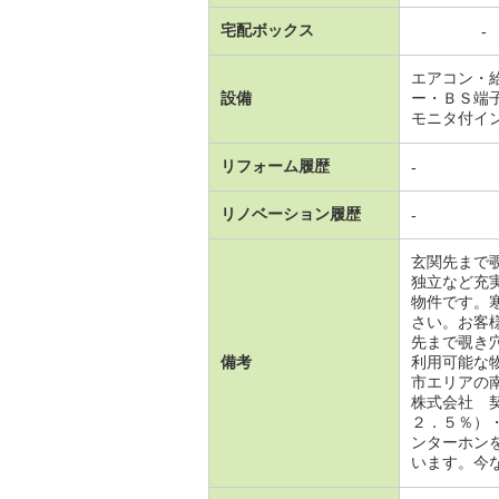
宅配ボックス
-
エアコン・
設備
ー・ＢＳ端
モニタ付イ
リフォーム履歴
-
リノベーション履歴
-
玄関先まで
独立など充
物件です。
さい。お客
先まで覗き
備考
利用可能な
市エリアの
株式会社 
２．５％）
ンターホン
います。今な