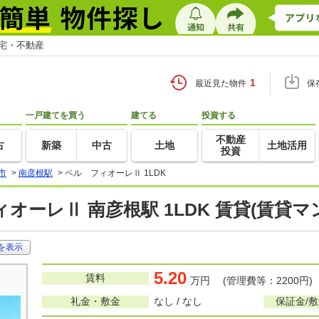
住宅・不動産
1
最近見た物件
保
一戸建てを買う
建てる
投資する
不動産
古
新築
中古
土地
土地活用
投資
市
>
南彦根駅
>
ベル フィオーレⅡ 1LDK
オーレⅡ 南彦根駅 1LDK 賃貸(賃貸
を表示
5.20
賃料
万円 (管理費等：2200円)
礼金・敷金
なし / なし
保証金/