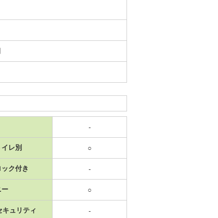
日
-
トイレ別
○
ロック付き
-
ニー
○
セキュリティ
-