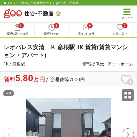
NTTグループ運営の不動産総合サイト goo住宅・不動産
0
1
0
0
最近検索した条件
最近見た物件
保存した条件
お気に入り
レオパレス安清 Ｋ 彦根駅 1K 賃貸(賃貸マンシ
ョン・アパート)
1K / 彦根駅
情報提供元
アットホーム
5.80
賃料
万円
/ 管理費等7000円
1
/
16