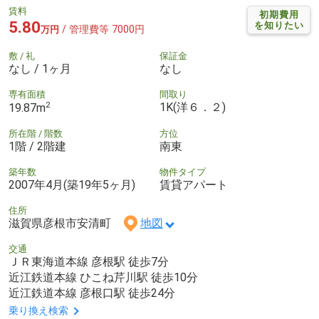
賃料
初期費用
5.80
を知りたい
/ 管理費等 7000円
万円
敷 / 礼
保証金
なし / 1ヶ月
なし
専有面積
間取り
2
1K(洋６．２)
19.87m
所在階 / 階数
方位
1階 / 2階建
南東
築年数
物件タイプ
2007年4月(築19年5ヶ月)
賃貸アパート
住所
滋賀県彦根市安清町
地図
交通
ＪＲ東海道本線 彦根駅 徒歩7分
近江鉄道本線 ひこね芹川駅 徒歩10分
近江鉄道本線 彦根口駅 徒歩24分
乗り換え検索