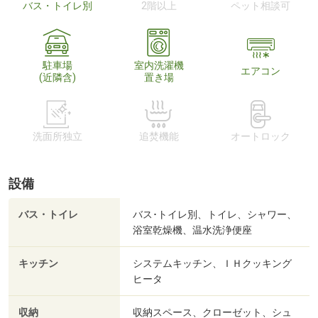
バス・トイレ別
2階以上
ペット相談可
駐車場
室内洗濯機
エアコン
(近隣含)
置き場
洗面所独立
追焚機能
オートロック
設備
バス・トイレ
バス･トイレ別、トイレ、シャワー、
浴室乾燥機、温水洗浄便座
キッチン
システムキッチン、ＩＨクッキング
ヒータ
収納
収納スペース、クローゼット、シュ