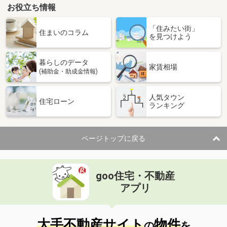
お役立ち情報
「住みたい街」
住まいのコラム
を見つけよう
暮らしのデータ
家賃相場
(補助金・助成金情報)
人気タウン
住宅ローン
ランキング
ページトップに戻る
goo住宅・不動産
アプリ
大手不動産サイト
物件
の
を