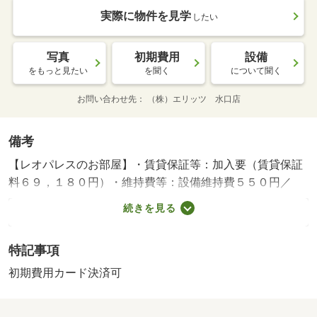
実際に物件を見学
したい
写真
初期費用
設備
をもっと見たい
を聞く
について聞く
お問い合わせ先
（株）エリッツ 水口店
備考
【レオパレスのお部屋】・賃貸保証等：加入要（賃貸保証
料６９，１８０円）・維持費等：設備維持費５５０円／
月・インターネット使用料３，６３０円／月・ＪＲ琵琶湖
続きを見る
線の彦根駅まで徒歩７分の物件です。お部屋の床は主要部
あるいは一部がクッションフロアとなっており、共用部に
特記事項
は宅配ボックスが備え付けられています。・バイク置場：
なし・駐輪場：有/鍵交換費用 16500円/ﾊｳｽｸﾘｰﾆﾝｸﾞ 41800
初期費用カード決済可
円