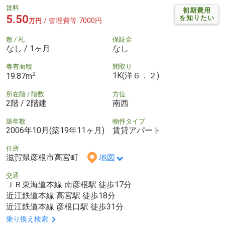
賃料
初期費用
5.50
を知りたい
/ 管理費等 7000円
万円
敷 / 礼
保証金
なし / 1ヶ月
なし
専有面積
間取り
2
1K(洋６．２)
19.87m
所在階 / 階数
方位
2階 / 2階建
南西
築年数
物件タイプ
2006年10月(築19年11ヶ月)
賃貸アパート
住所
滋賀県彦根市高宮町
地図
交通
ＪＲ東海道本線 南彦根駅 徒歩17分
近江鉄道本線 高宮駅 徒歩18分
近江鉄道本線 彦根口駅 徒歩31分
乗り換え検索