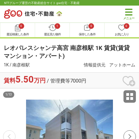
NTTグループ運営の不動産総合サイト goo住宅・不動産
0
1
0
0
最近検索した条件
最近見た物件
保存した条件
お気に入り
レオパレスシャンテ高宮 南彦根駅 1K 賃貸(賃貸
マンション・アパート)
1K / 南彦根駅
情報提供元
アットホーム
5.50
賃料
万円
/ 管理費等7000円
1
/
13