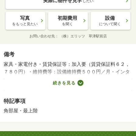
実際に物件を見学
したい
写真
初期費用
設備
をもっと見たい
を聞く
について聞く
お問い合わせ先
（株）エリッツ 草津駅前店
備考
家具・家電付き・賃貸保証等：加入要（賃貸保証料６２，
７８０円）・維持費等：設備維持費５００円／月・インタ
ーネット使用料３，３００円／月・来客時にはＴＶドアホ
続きを見る
ンで訪問者の顔を確認する事ができ、浴室には浴室乾燥機
が設置されております。周辺にはファミリーマート 彦根
特記事項
高宮町店があり便利です。・バイク置場：なし・駐輪場：
有/鍵交換費用 16500円/ﾊｳｽｸﾘｰﾆﾝｸﾞ 41800円
角部屋・最上階