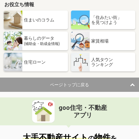
お役立ち情報
「住みたい街」
住まいのコラム
を見つけよう
暮らしのデータ
家賃相場
(補助金・助成金情報)
人気タウン
住宅ローン
ランキング
ページトップに戻る
goo住宅・不動産
アプリ
大手不動産サイト
物件
の
を