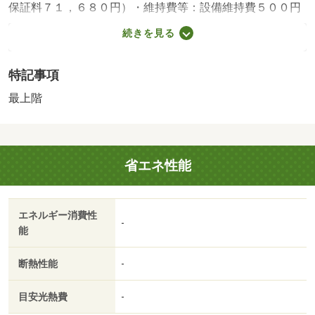
保証料７１，６８０円）・維持費等：設備維持費５００円
／月・インターネット使用料３，３００円／月・ＪＲ琵琶
続きを見る
湖線の南彦根駅まで徒歩９分の物件です。来客時にはＴＶ
ドアホンで訪問者の顔を確認する事ができ、浴室には浴室
特記事項
乾燥機が設置されております。周辺にはセブンイレブン
彦根平田南店があり便利です。・バイク置場：なし・駐輪
最上階
場：有/鍵交換費用 16500円/ﾊｳｽｸﾘｰﾆﾝｸﾞ 41800円
省エネ性能
エネルギー消費性
-
能
断熱性能
-
目安光熱費
-