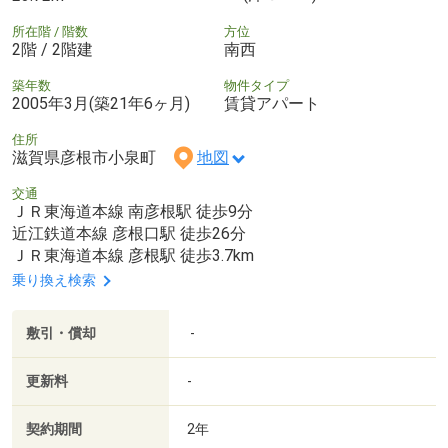
所在階 / 階数
方位
2階 / 2階建
南西
築年数
物件タイプ
2005年3月(築21年6ヶ月)
賃貸アパート
住所
滋賀県彦根市小泉町
地図
交通
ＪＲ東海道本線 南彦根駅 徒歩9分
近江鉄道本線 彦根口駅 徒歩26分
ＪＲ東海道本線 彦根駅 徒歩3.7km
乗り換え検索
敷引・償却
-
更新料
-
契約期間
2年