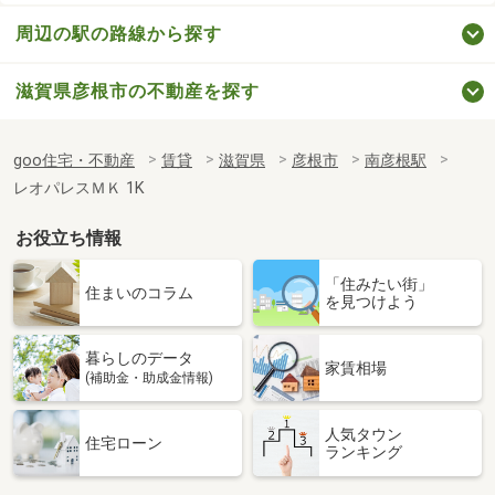
周辺の駅の路線から探す
滋賀県彦根市の不動産を探す
goo住宅・不動産
賃貸
滋賀県
彦根市
南彦根駅
レオパレスＭＫ 1K
お役立ち情報
「住みたい街」
住まいのコラム
を見つけよう
暮らしのデータ
家賃相場
(補助金・助成金情報)
人気タウン
住宅ローン
ランキング