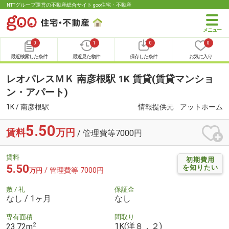
NTTグループ運営の不動産総合サイト goo住宅・不動産
0
1
0
0
最近検索した条件
最近見た物件
保存した条件
お気に入り
レオパレスＭＫ 南彦根駅 1K 賃貸(賃貸マンショ
ン・アパート)
1K / 南彦根駅
情報提供元
アットホーム
5.50
賃料
万円
/ 管理費等7000円
賃料
初期費用
5.50
を知りたい
/ 管理費等 7000円
万円
敷 / 礼
保証金
なし / 1ヶ月
なし
専有面積
間取り
2
1K(洋８．２)
23.72m