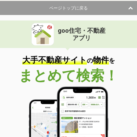
ページトップに戻る
goo住宅・不動産
アプリ
大手不動産サイト
物件
の
を
まとめて検索！