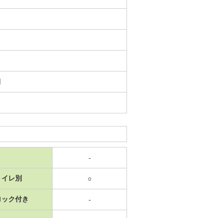
日
-
トイレ別
○
ロック付き
-