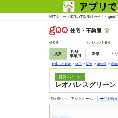
NTTグループ運営の不動産総合サイト goo
借りる
マンションを買う
店舗･
賃貸
新築
中
事業用
住宅・不動産
>
賃貸
>
関西
>
滋賀県
>
彦根
賃貸アパート
レオパレスグリーンリ
情報提供元
アットホーム
印刷画面