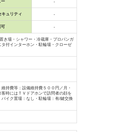
ニー
-
セキュリティ
-
居可
-
機置き場・シャワー・冷蔵庫・プロパンガ
ニタ付インターホン・駐輪場・クローゼ
・維持費等：設備維持費５００円／月・
来客時にはＴＶドアホンで訪問者の顔を
バイク置場：なし・駐輪場：有/鍵交換