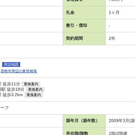
礼金
1ヶ月
敷引・償却
-
契約期間
2年
町
周辺地図
彦根市周辺の家賃相場
 徒歩11分
乗換案内
駅 徒歩18分
乗換案内
徒歩3.2km
乗換案内
リーフ
築年月（築年数）
2009年3月(
所在階/階数
1階/2階建