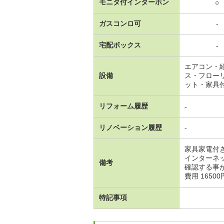
モニタ付インターホン
○
ガスコンロ可
-
宅配ボックス
-
エアコン・
設備
ス・フロー
ット・家具
リフォーム履歴
-
リノベーション履歴
-
家具家電付
インターネ
備考
確認する事
費用 16500円
特記事項