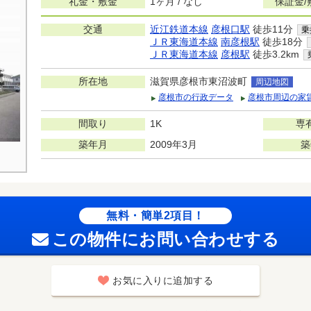
礼金・敷金
1ヶ月 / なし
保証金/
交通
近江鉄道本線
彦根口駅
徒歩11分
乗
ＪＲ東海道本線
南彦根駅
徒歩18分
ＪＲ東海道本線
彦根駅
徒歩3.2km
所在地
滋賀県彦根市東沼波町
周辺地図
彦根市の行政データ
彦根市周辺の家
間取り
1K
専
築年月
2009年3月
築
無料・簡単2項目！
この物件にお問い合わせする
お気に入りに追加する