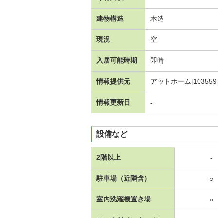
建物構造
木造
現況
空
入居可能時期
即時
情報提供元
アットホーム[1035597
情報更新日
-
設備など
2階以上
-
駐車場（近隣含）
○
室内洗濯機置き場
○