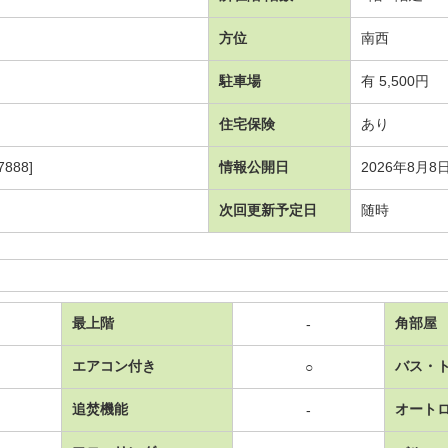
方位
南西
駐車場
有 5,500円
住宅保険
あり
888]
情報公開日
2026年8月8
次回更新予定日
随時
最上階
角部屋
-
エアコン付き
バス・
○
追焚機能
オート
-