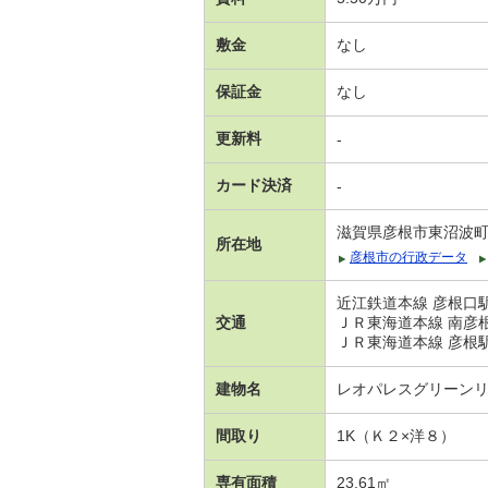
敷金
なし
保証金
なし
更新料
-
カード決済
-
滋賀県彦根市東沼波
所在地
彦根市の行政データ
近江鉄道本線 彦根口駅
交通
ＪＲ東海道本線 南彦根
ＪＲ東海道本線 彦根駅 
建物名
レオパレスグリーン
間取り
1K（Ｋ２×洋８）
専有面積
23.61㎡