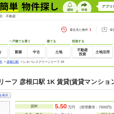
住宅・不動産
1
最近見た物件
保
一戸建てを買う
建てる
投資する
不動産
古
新築
中古
土地
土地活用
投資
市
>
彦根口駅
>
レオパレスグリーンリーフ 1K
ーフ 彦根口駅 1K 賃貸(賃貸マンショ
を表示
5.50
賃料
万円 (管理費等：7000円)