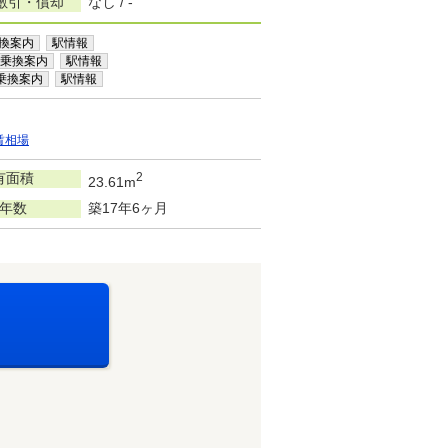
敷引・償却
なし / -
換案内
駅情報
乗換案内
駅情報
乗換案内
駅情報
賃相場
有面積
2
23.61m
年数
築17年6ヶ月