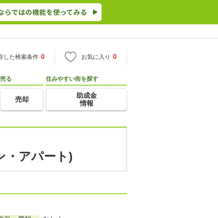
0
0
存した検索条件
お気に入り
売る
住みやすい街を探す
助成金
売却
情報
ン・アパート)