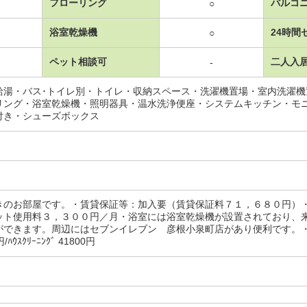
フローリング
バルコ
○
浴室乾燥機
24時間
○
ペット相談可
二人入
-
給湯・バス･トイレ別・トイレ・収納スペース・洗濯機置場・室内洗濯
リング・浴室乾燥機・照明器具・温水洗浄便座・システムキッチン・モ
付き・シューズボックス
きのお部屋です。・賃貸保証等：加入要（賃貸保証料７１，６８０円）
ット使用料３，３００円／月・浴室には浴室乾燥機が設置されており、
ができます。周辺にはセブンイレブン 彦根小泉町店があり便利です。・
/ﾊｳｽｸﾘｰﾆﾝｸﾞ 41800円