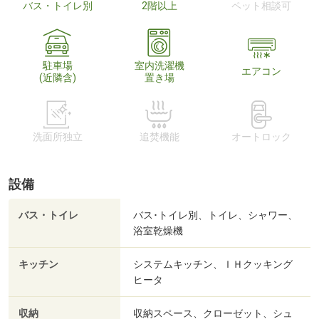
バス・トイレ別
2階以上
ペット相談可
駐車場
室内洗濯機
エアコン
(近隣含)
置き場
洗面所独立
追焚機能
オートロック
設備
バス・トイレ
バス･トイレ別、トイレ、シャワー、
浴室乾燥機
キッチン
システムキッチン、ＩＨクッキング
ヒータ
収納
収納スペース、クローゼット、シュ