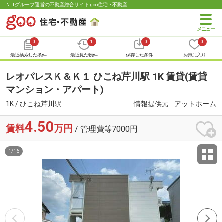
NTTグループ運営の不動産総合サイト goo住宅・不動産
0
1
0
0
最近検索した条件
最近見た物件
保存した条件
お気に入り
レオパレスＫ＆Ｋ１ ひこね芹川駅 1K 賃貸(賃貸
マンション・アパート)
1K / ひこね芹川駅
情報提供元
アットホーム
4.50
賃料
万円
/ 管理費等7000円
1
/
16