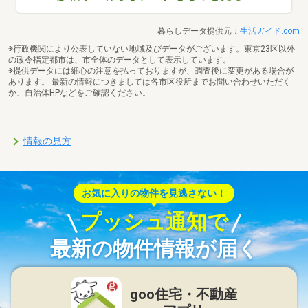
暮らしデータ提供元：
生活ガイド.com
※行政機関により公表していない地域及びデータがございます。東京23区以外
の政令指定都市は、市全体のデータとして表示しています。
※提供データには細心の注意を払っておりますが、調査後に変更がある場合が
あります。 最新の情報につきましては各市区役所までお問い合わせいただく
か、自治体HPなどをご確認ください。
情報の見方
お気に入りの物件を見逃さない！
プッシュ通知で
最新の物件情報が届く
goo住宅・不動産