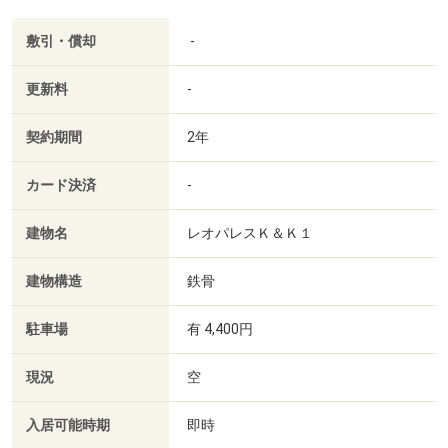
敷引・償却
-
更新料
-
契約期間
2年
カード決済
-
建物名
レオパレスＫ＆Ｋ１
建物構造
鉄骨
駐車場
有 4,400円
現況
空
入居可能時期
即時