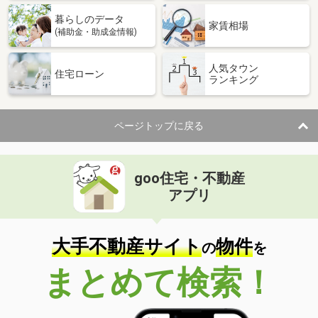
暮らしのデータ
家賃相場
(補助金・助成金情報)
人気タウン
住宅ローン
ランキング
ページトップに戻る
goo住宅・不動産
アプリ
大手不動産サイト
物件
の
を
まとめて検索！