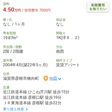
賃料
初期費用
4.50
を知りたい
/ 管理費等 7000円
万円
敷 / 礼
保証金
なし / 1ヶ月
なし
専有面積
間取り
2
1K(洋６．２)
19.87m
所在階 / 階数
方位
2階 / 2階建
南西
築年数
物件タイプ
2004年4月(築22年5ヶ月)
賃貸アパート
住所
滋賀県彦根市橋向町
地図
交通
近江鉄道本線 ひこね芹川駅 徒歩15分
近江鉄道本線 彦根口駅 徒歩19分
ＪＲ東海道本線 彦根駅 徒歩22分
乗り換え検索