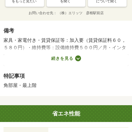
をもっと見たい
を聞く
について聞く
お問い合わせ先
（株）エリッツ 彦根駅前店
備考
家具・家電付き・賃貸保証等：加入要（賃貸保証料６０，
５８０円）・維持費等：設備維持費５００円／月・インタ
ーネット使用料３，３００円／月・ＪＲ琵琶湖線、彦根駅
続きを見る
まで徒歩２２分の家具家電付き物件です。 共用部には宅
配ボックスが備え付けられており、浴室には浴室乾燥機が
特記事項
設置されております。・バイク置場：なし・駐輪場：なし/
鍵交換費用 16500円/ﾊｳｽｸﾘｰﾆﾝｸﾞ 41800円
角部屋・最上階
省エネ性能