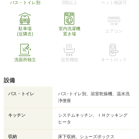
バス・トイレ別
2階以上
ペット相談可
駐車場
室内洗濯機
エアコン
(近隣含)
置き場
洗面所独立
追焚機能
オートロック
設備
バス・トイレ
バス･トイレ別、浴室乾燥機、温水洗
浄便座
キッチン
システムキッチン、ＩＨクッキング
ヒータ
収納
床下収納、シューズボックス