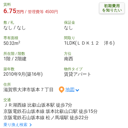
賃料
初期費用
6.75
を知りたい
/ 管理費等 4500円
万円
敷 / 礼
保証金
なし / なし
なし
専有面積
間取り
2
1LDK(ＬＤＫ１２ 洋６)
50.32m
所在階 / 階数
方位
1階 / 2階建
南西
築年数
物件タイプ
2010年9月(築16年)
賃貸アパート
住所
滋賀県大津市坂本７丁目
地図
交通
ＪＲ湖西線 比叡山坂本駅 徒歩7分
京阪電鉄石山坂本線 坂本比叡山口駅 徒歩15分
京阪電鉄石山坂本線 松ノ馬場駅 徒歩22分
乗り換え検索