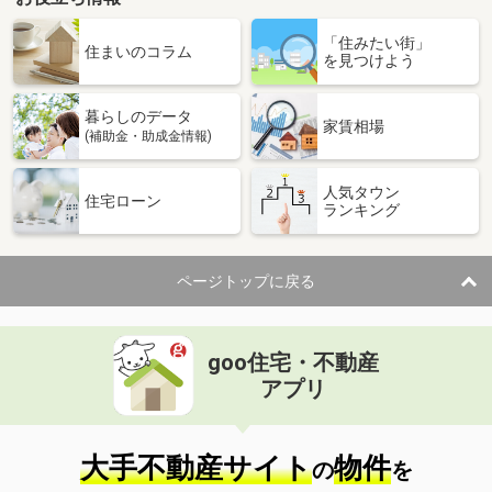
「住みたい街」
住まいのコラム
を見つけよう
暮らしのデータ
家賃相場
(補助金・助成金情報)
人気タウン
住宅ローン
ランキング
ページトップに戻る
goo住宅・不動産
アプリ
大手不動産サイト
物件
の
を