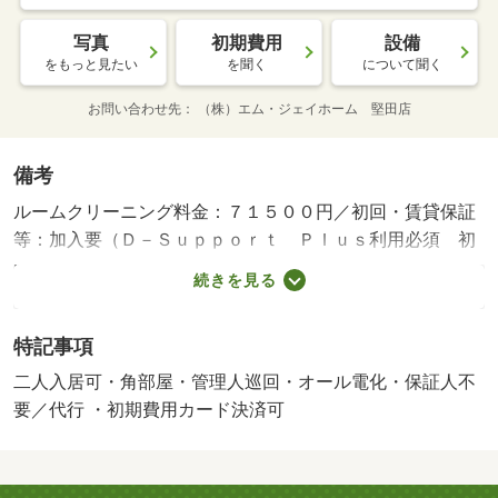
写真
初期費用
設備
をもっと見たい
を聞く
について聞く
お問い合わせ先
（株）エム・ジェイホーム 堅田店
備考
ルームクリーニング料金：７１５００円／初回・賃貸保証
等：加入要（Ｄ－Ｓｕｐｐｏｒｔ Ｐｌｕｓ利用必須 初
回保証料３５０００円、月額保証料賃料等総額の１％＋８
続きを見る
００円／月）・管理形態／管理員の勤務形態：巡回・通勤
や通学に便利な駅近物件です♪・バイク置場：なし・駐輪
特記事項
場：有
二人入居可・角部屋・管理人巡回・オール電化・保証人不
要／代行 ・初期費用カード決済可