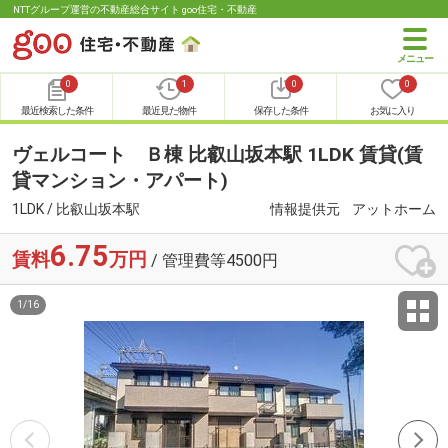
NTTグループ運営の不動産総合サイト goo住宅・不動産
0
1
0
0
最近検索した条件
最近見た物件
保存した条件
お気に入り
ヴェルコート Ｂ棟 比叡山坂本駅 1LDK 賃貸(賃
貸マンション・アパート)
1LDK / 比叡山坂本駅
情報提供元
アットホーム
6.75
賃料
万円
/ 管理費等4500円
1
/
16