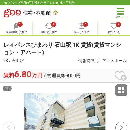
NTTグループ運営の不動産総合サイト goo住宅・不動産
0
1
0
0
最近検索した条件
最近見た物件
保存した条件
お気に入り
レオパレスひまわり 石山駅 1K 賃貸(賃貸マンシ
ョン・アパート)
1K / 石山駅
情報提供元
アットホーム
6.80
賃料
万円
/ 管理費等8000円
1
/
2