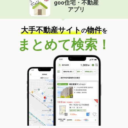
goo住宅・不動産
アプリ
大手不動産サイト
物件
の
を
まとめて検索！