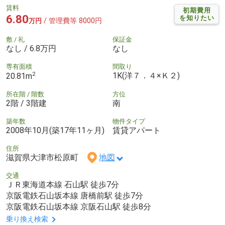
賃料
初期費用
6.80
を知りたい
/ 管理費等 8000円
万円
敷 / 礼
保証金
なし / 6.8万円
なし
専有面積
間取り
2
1K(洋７．４×Ｋ２)
20.81m
所在階 / 階数
方位
2階 / 3階建
南
築年数
物件タイプ
2008年10月(築17年11ヶ月)
賃貸アパート
住所
滋賀県大津市松原町
地図
交通
ＪＲ東海道本線 石山駅 徒歩7分
京阪電鉄石山坂本線 唐橋前駅 徒歩7分
京阪電鉄石山坂本線 京阪石山駅 徒歩8分
乗り換え検索