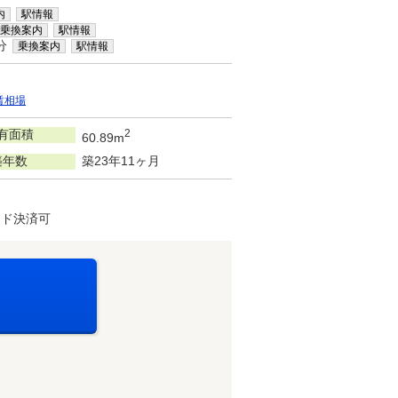
内
駅情報
乗換案内
駅情報
分
乗換案内
駅情報
賃相場
有面積
2
60.89m
築年数
築23年11ヶ月
ード決済可