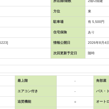
所在階/階数
2階/2階建
方位
東
駐車場
有 5,500円
住宅保険
あり
223]
情報公開日
2026年8月4
次回更新予定日
随時
最上階
角部屋
-
エアコン付き
バス・
-
追焚機能
オート
○