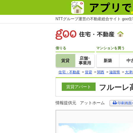
NTTグループ運営の不動産総合サイト goo
借りる
マンションを買う
店舗･
賃貸
新築
中
事業用
住宅・不動産
>
賃貸
>
関西
>
滋賀県
>
大津
フルーレ高
賃貸アパート
情報提供元
アットホーム
印刷画面