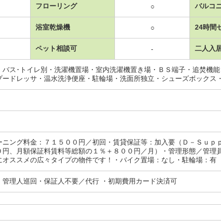
フローリング
バルコ
○
浴室乾燥機
24時間
○
ペット相談可
二人入
-
・バス･トイレ別・洗濯機置場・室内洗濯機置き場・ＢＳ端子・追焚機
プードレッサ・温水洗浄便座・駐輪場・洗面所独立・シューズボックス
ーニング料金：７１５００円／初回・賃貸保証等：加入要（Ｄ－Ｓｕｐ
０円、月額保証料賃料等総額の１％＋８００円／月）・管理形態／管理
にオススメの広々タイプの物件です！・バイク置場：なし・駐輪場：有
・管理人巡回・保証人不要／代行 ・初期費用カード決済可