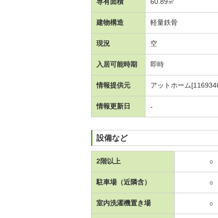
専有面積
60.89㎡
建物構造
軽量鉄骨
現況
空
入居可能時期
即時
情報提供元
アットホーム[1169346
情報更新日
-
設備など
2階以上
○
駐車場（近隣含）
○
室内洗濯機置き場
○