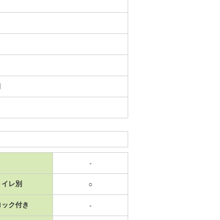
日
-
トイレ別
○
ロック付き
-