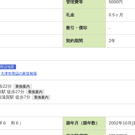
管理費等
5000円
礼金
0.5ヶ月
敷引・償却
-
契約期間
2年
可
周辺地図
大津市周辺の家賃相場
歩22分
乗換案内
駅 徒歩27分
乗換案内
滋賀駅 徒歩7分
乗換案内
 洋６ 和６）
築年月（築年数）
2002年10月(