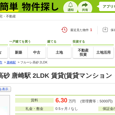
住宅・不動産
1
最近見た物件
保
一戸建てを買う
建てる
投資する
不動産
古
新築
中古
土地
土地活用
投資
市
>
唐崎駅
>
フルーレ高砂 2LDK
砂 唐崎駅 2LDK 賃貸(賃貸マンション
を表示
6.30
賃料
万円 (管理費等：5000円)
礼金・敷金
0.5ヶ月 / なし
保証金