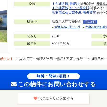
交通
ＪＲ湖西線
唐崎駅
徒歩22分
乗換案
ＪＲ湖西線
おごと温泉駅
徒歩27分
京阪電鉄石山坂本線
南滋賀駅
徒歩7
所在地
滋賀県大津市高砂町
周辺地図
大津市の行政データ
大津市周辺の家
間取り
2LDK
専
築年月
2002年10月
ポイント
二人入居可・管理人巡回・保証人不要／代行 ・初期費用カ
無料・簡単2項目！
この物件にお問い合わせする
お気に入りに追加する