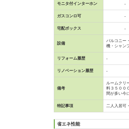
モニタ付インターホン
-
ガスコンロ可
-
宅配ボックス
-
バルコニー
設備
機・シャン
リフォーム履歴
-
リノベーション履歴
-
ルームクリ
備考
料３５００
間が多い今
特記事項
二人入居可
省エネ性能