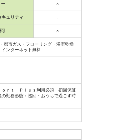
ニー
○
セキュリティ
-
居可
○
能・都市ガス・フローリング・浴室乾燥
・インターネット無料
ｐｏｒｔ Ｐｌｕｓ利用必須 初回保証
員の勤務形態：巡回・おうちで過ごす時