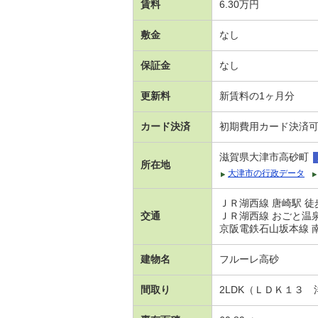
賃料
6.30万円
敷金
なし
保証金
なし
更新料
新賃料の1ヶ月分
カード決済
初期費用カード決済
滋賀県大津市高砂町
所在地
大津市の行政データ
ＪＲ湖西線 唐崎駅 徒
交通
ＪＲ湖西線 おごと温泉
京阪電鉄石山坂本線 南
建物名
フルーレ高砂
間取り
2LDK（ＬＤＫ１３