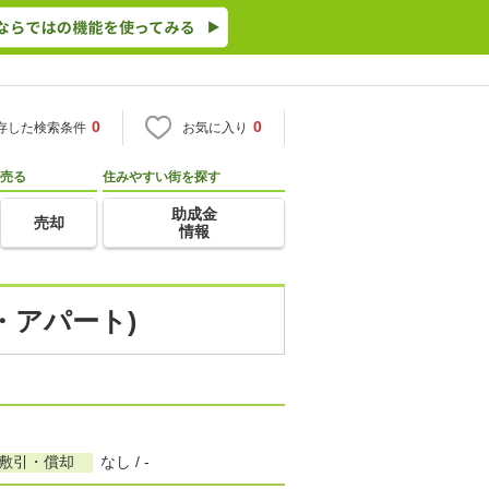
0
0
存した検索条件
お気に入り
売る
住みやすい街を探す
助成金
売却
情報
・アパート)
/敷引・償却
なし / -