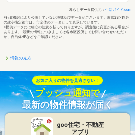
暮らしデータ提供元：
生活ガイド.com
※行政機関により公表していない地域及びデータがございます。東京23区以外
の政令指定都市は、市全体のデータとして表示しています。
※提供データには細心の注意を払っておりますが、調査後に変更がある場合が
あります。 最新の情報につきましては各市区役所までお問い合わせいただく
か、自治体HPなどをご確認ください。
情報の見方
お気に入りの物件を見逃さない！
プッシュ通知で
最新の物件情報が届く
goo住宅・不動産
アプリ