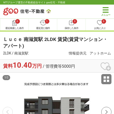
NTTグループ運営の不動産総合サイト goo住宅・不動産
0
1
0
0
最近検索した条件
最近見た物件
保存した条件
お気に入り
Ｌｕｃｅ 南滋賀駅 2LDK 賃貸(賃貸マンション・
アパート)
2LDK / 南滋賀駅
情報提供元
アットホーム
10.40
賃料
万円
/ 管理費等5000円
1
/
2