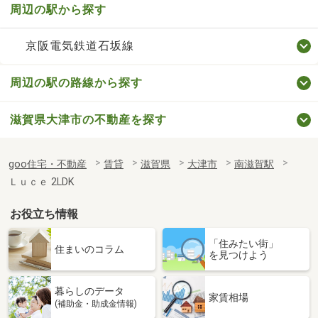
周辺の駅から探す
京阪電気鉄道石坂線
周辺の駅の路線から探す
滋賀県大津市の不動産を探す
goo住宅・不動産
賃貸
滋賀県
大津市
南滋賀駅
Ｌｕｃｅ 2LDK
お役立ち情報
「住みたい街」
住まいのコラム
を見つけよう
暮らしのデータ
家賃相場
(補助金・助成金情報)