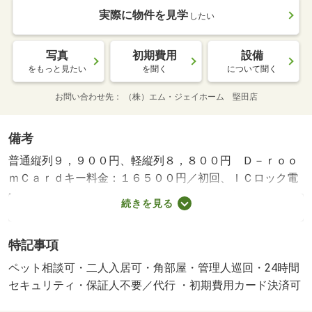
実際に物件を見学
したい
写真
初期費用
設備
をもっと見たい
を聞く
について聞く
お問い合わせ先
（株）エム・ジェイホーム 堅田店
備考
普通縦列９，９００円、軽縦列８，８００円 Ｄ－ｒｏｏ
ｍＣａｒｄキー料金：１６５００円／初回、ＩＣロック電
池：２７５０円／初回、ルームクリーニング料金：８２５
続きを見る
００円／初回・賃貸保証等：加入要（Ｄ－Ｓｕｐｐｏｒ
ｔ Ｐｌｕｓ利用必須 初回保証料３５０００円、月額保
特記事項
証料賃料等総額の１％＋８００円／月）・管理形態／管理
員の勤務形態：巡回・オートロック付きで安心のセキュリ
ペット相談可・二人入居可・角部屋・管理人巡回・24時間
ティです♪・バイク置場：なし・駐輪場：有
セキュリティ・保証人不要／代行 ・初期費用カード決済可