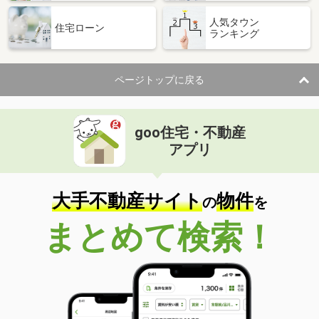
人気タウン
住宅ローン
ランキング
ページトップに戻る
goo住宅・不動産
アプリ
大手不動産サイト
物件
の
を
まとめて検索！