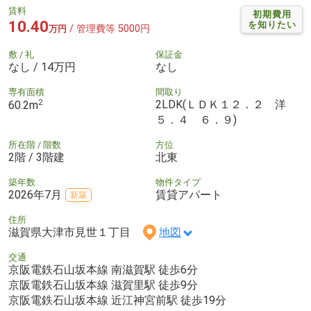
賃料
初期費用
10.40
を知りたい
/ 管理費等 5000円
万円
敷 / 礼
保証金
なし / 14万円
なし
専有面積
間取り
2
2LDK(ＬＤＫ１２．２ 洋
60.2m
５．４ ６．９)
所在階 / 階数
方位
2階 / 3階建
北東
築年数
物件タイプ
2026年7月
賃貸アパート
新築
住所
滋賀県大津市見世１丁目
地図
交通
京阪電鉄石山坂本線 南滋賀駅 徒歩6分
京阪電鉄石山坂本線 滋賀里駅 徒歩9分
京阪電鉄石山坂本線 近江神宮前駅 徒歩19分