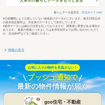
大津市の暮らしデータをもっと見る
暮らしデータ提供元：
生活ガイド.com
※行政機関により公表していない地域及びデータがございます。東京23区以外
の政令指定都市は、市全体のデータとして表示しています。
※提供データには細心の注意を払っておりますが、調査後に変更がある場合が
あります。 最新の情報につきましては各市区役所までお問い合わせいただく
か、自治体HPなどをご確認ください。
情報の見方
お気に入りの物件を見逃さない！
プッシュ通知で
最新の物件情報が届く
goo住宅・不動産