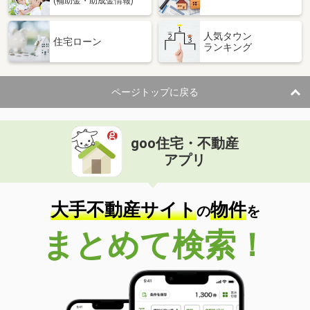
(補助金・助成金情報)
人気タウン
住宅ローン
ランキング
ページトップに戻る
goo住宅・不動産
アプリ
大手不動産サイト
物件
の
を
まとめて検索！