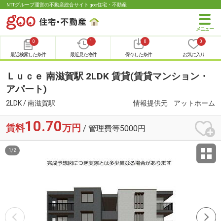
NTTグループ運営の不動産総合サイト goo住宅・不動産
0
1
0
0
最近検索した条件
最近見た物件
保存した条件
お気に入り
Ｌｕｃｅ 南滋賀駅 2LDK 賃貸(賃貸マンション・
アパート)
2LDK / 南滋賀駅
情報提供元
アットホーム
10.70
賃料
万円
/ 管理費等5000円
1
/
2