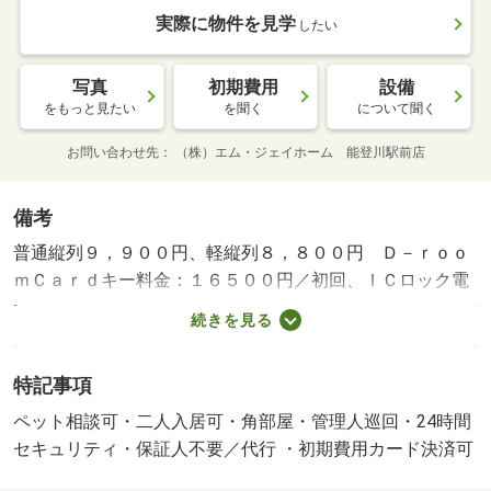
実際に物件を見学
したい
写真
初期費用
設備
をもっと見たい
を聞く
について聞く
お問い合わせ先
（株）エム・ジェイホーム 能登川駅前店
備考
普通縦列９，９００円、軽縦列８，８００円 Ｄ－ｒｏｏ
ｍＣａｒｄキー料金：１６５００円／初回、ＩＣロック電
池：２７５０円／初回、ルームクリーニング料金：８２５
続きを見る
００円／初回・賃貸保証等：加入要（Ｄ－Ｓｕｐｐｏｒ
ｔ Ｐｌｕｓ利用必須 初回保証料３５０００円、月額保
特記事項
証料賃料等総額の１％＋８００円／月）・管理形態／管理
員の勤務形態：巡回・オートロック付きで安心のセキュリ
ペット相談可・二人入居可・角部屋・管理人巡回・24時間
ティです♪・バイク置場：なし・駐輪場：有
セキュリティ・保証人不要／代行 ・初期費用カード決済可