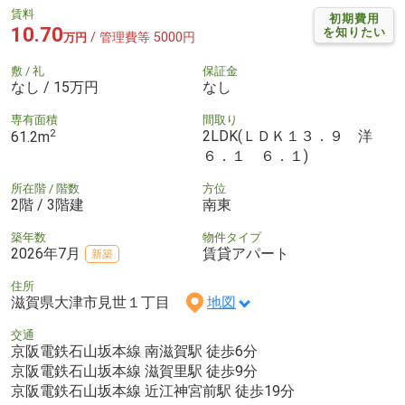
賃料
初期費用
10.70
を知りたい
/ 管理費等 5000円
万円
敷 / 礼
保証金
なし / 15万円
なし
専有面積
間取り
2
2LDK(ＬＤＫ１３．９ 洋
61.2m
６．１ ６．１)
所在階 / 階数
方位
2階 / 3階建
南東
築年数
物件タイプ
2026年7月
賃貸アパート
新築
住所
滋賀県大津市見世１丁目
地図
交通
京阪電鉄石山坂本線 南滋賀駅 徒歩6分
京阪電鉄石山坂本線 滋賀里駅 徒歩9分
京阪電鉄石山坂本線 近江神宮前駅 徒歩19分