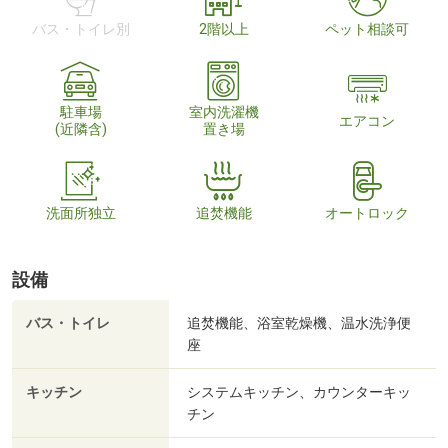
バス・トイレ別
2階以上
ペット相談可
駐車場
室内洗濯機
エアコン
(近隣含)
置き場
洗面所独立
追焚機能
オートロック
設備
バス・トイレ
追焚機能、浴室乾燥機、温水洗浄便
座
キッチン
システムキッチン、カウンターキッ
チン