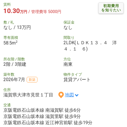
賃料
初期費用
10.30
を知りたい
/ 管理費等 5000円
万円
敷 / 礼
保証金
なし / 13万円
なし
専有面積
間取り
2
2LDK(ＬＤＫ１３．４ 洋
58.5m
４．１ ６)
所在階 / 階数
方位
2階 / 3階建
南東
築年数
物件タイプ
2026年7月
賃貸アパート
新築
住所
滋賀県大津市見世１丁目
地図
交通
京阪電鉄石山坂本線 南滋賀駅 徒歩6分
京阪電鉄石山坂本線 滋賀里駅 徒歩9分
京阪電鉄石山坂本線 近江神宮前駅 徒歩19分