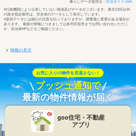
暮らしデータ提供元：
生活ガイド.com
※行政機関により公表していない地域及びデータがございます。東京23区以外
の政令指定都市は、市全体のデータとして表示しています。
※提供データには細心の注意を払っておりますが、調査後に変更がある場合が
あります。 最新の情報につきましては各市区役所までお問い合わせいただく
か、自治体HPなどをご確認ください。
情報の見方
お気に入りの物件を見逃さない！
プッシュ通知で
最新の物件情報が届く
goo住宅・不動産
アプリ