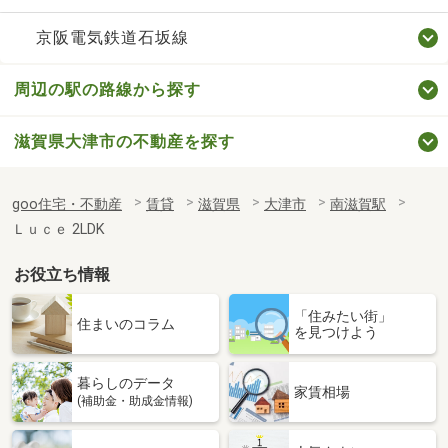
京阪電気鉄道石坂線
周辺の駅の路線から探す
滋賀県大津市の不動産を探す
goo住宅・不動産
賃貸
滋賀県
大津市
南滋賀駅
Ｌｕｃｅ 2LDK
お役立ち情報
「住みたい街」
住まいのコラム
を見つけよう
暮らしのデータ
家賃相場
(補助金・助成金情報)