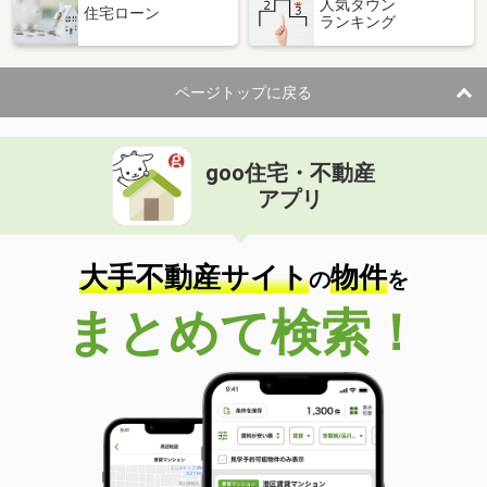
人気タウン
住宅ローン
ランキング
ページトップに戻る
goo住宅・不動産
アプリ
大手不動産サイト
物件
の
を
まとめて検索！