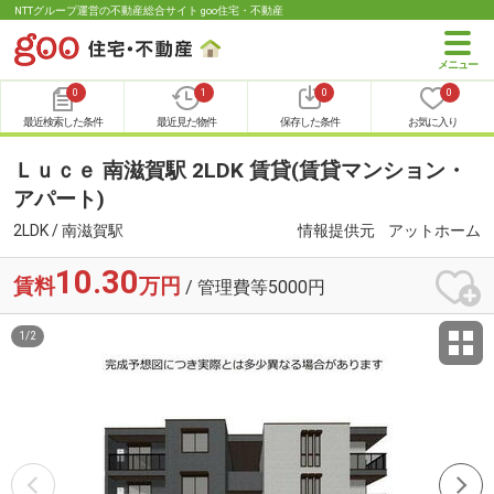
NTTグループ運営の不動産総合サイト goo住宅・不動産
0
1
0
0
最近検索した条件
最近見た物件
保存した条件
お気に入り
Ｌｕｃｅ 南滋賀駅 2LDK 賃貸(賃貸マンション・
アパート)
2LDK / 南滋賀駅
情報提供元
アットホーム
10.30
賃料
万円
/ 管理費等5000円
1
/
2