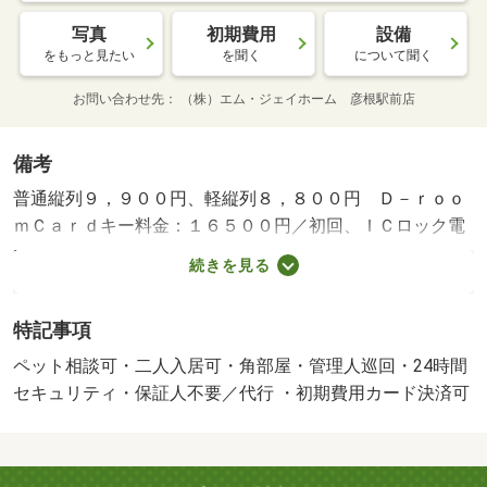
写真
初期費用
設備
をもっと見たい
を聞く
について聞く
お問い合わせ先
（株）エム・ジェイホーム 彦根駅前店
備考
普通縦列９，９００円、軽縦列８，８００円 Ｄ－ｒｏｏ
ｍＣａｒｄキー料金：１６５００円／初回、ＩＣロック電
池：２７５０円／初回、ルームクリーニング料金：７１５
続きを見る
００円／初回・賃貸保証等：加入要（Ｄ－Ｓｕｐｐｏｒ
ｔ Ｐｌｕｓ利用必須 初回保証料３５０００円、月額保
特記事項
証料賃料等総額の１％＋８００円／月）・管理形態／管理
員の勤務形態：巡回・防犯セキュリティが充実した物件で
ペット相談可・二人入居可・角部屋・管理人巡回・24時間
す！・バイク置場：なし・駐輪場：有
セキュリティ・保証人不要／代行 ・初期費用カード決済可