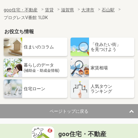
goo住宅・不動産
賃貸
滋賀県
大津市
石山駅
プログレスⅤ番館 1LDK
お役立ち情報
「住みたい街」
住まいのコラム
を見つけよう
暮らしのデータ
家賃相場
(補助金・助成金情報)
人気タウン
住宅ローン
ランキング
ページトップに戻る
goo住宅・不動産