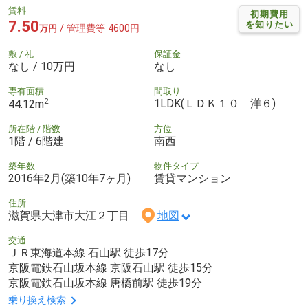
賃料
初期費用
7.50
を知りたい
/ 管理費等 4600円
万円
敷 / 礼
保証金
なし / 10万円
なし
専有面積
間取り
2
1LDK(ＬＤＫ１０ 洋６)
44.12m
所在階 / 階数
方位
1階 / 6階建
南西
築年数
物件タイプ
2016年2月(築10年7ヶ月)
賃貸マンション
住所
滋賀県大津市大江２丁目
地図
交通
ＪＲ東海道本線 石山駅 徒歩17分
京阪電鉄石山坂本線 京阪石山駅 徒歩15分
京阪電鉄石山坂本線 唐橋前駅 徒歩19分
乗り換え検索