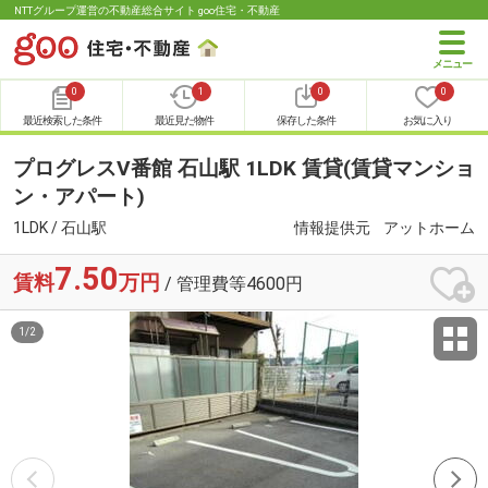
NTTグループ運営の不動産総合サイト goo住宅・不動産
0
1
0
0
最近検索した条件
最近見た物件
保存した条件
お気に入り
プログレスⅤ番館 石山駅 1LDK 賃貸(賃貸マンショ
ン・アパート)
1LDK / 石山駅
情報提供元
アットホーム
7.50
賃料
万円
/ 管理費等4600円
1
/
2