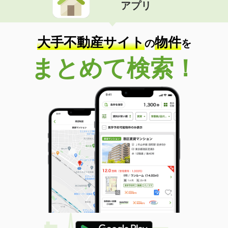
アプリ
大手不動産サイト
物件
の
を
まとめて検索！