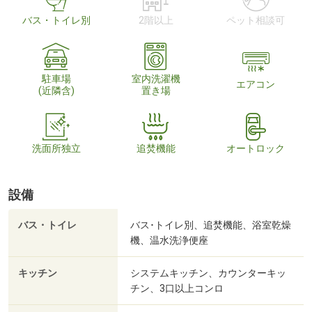
バス・トイレ別
2階以上
ペット相談可
駐車場
室内洗濯機
エアコン
(近隣含)
置き場
洗面所独立
追焚機能
オートロック
設備
バス・トイレ
バス･トイレ別、追焚機能、浴室乾燥
機、温水洗浄便座
キッチン
システムキッチン、カウンターキッ
チン、3口以上コンロ