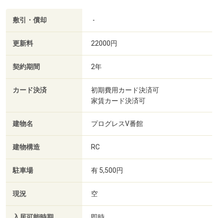
敷引・償却
-
更新料
22000円
契約期間
2年
カード決済
初期費用カード決済可
家賃カード決済可
建物名
プログレスⅤ番館
建物構造
RC
駐車場
有 5,500円
現況
空
入居可能時期
即時