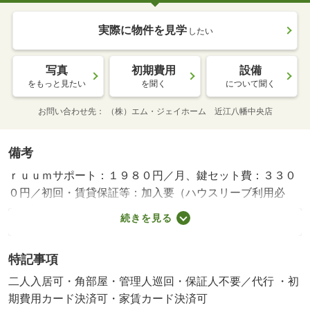
実際に物件を見学
したい
写真
初期費用
設備
をもっと見たい
を聞く
について聞く
お問い合わせ先
（株）エム・ジェイホーム 近江八幡中央店
備考
ｒｕｕｍサポート：１９８０円／月、鍵セット費：３３０
０円／初回・賃貸保証等：加入要（ハウスリーブ利用必
須 初回保証料 ２２，０００円、月額総賃料の２．
続きを見る
２％）・維持費等：町会費５５０円／月・管理形態／管理
員の勤務形態：巡回・人気のオートロック付き物件で
特記事項
す！・バイク置場：なし・駐輪場：有/定額補修費 60000
円
二人入居可・角部屋・管理人巡回・保証人不要／代行 ・初
期費用カード決済可・家賃カード決済可