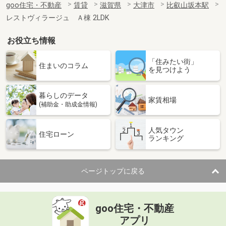
goo住宅・不動産
賃貸
滋賀県
大津市
比叡山坂本駅
レストヴィラージュ Ａ棟 2LDK
お役立ち情報
「住みたい街」
住まいのコラム
を見つけよう
暮らしのデータ
家賃相場
(補助金・助成金情報)
人気タウン
住宅ローン
ランキング
ページトップに戻る
goo住宅・不動産
アプリ