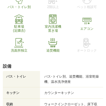
バス・トイレ別
2階以上
ペット相談可
駐車場
室内洗濯機
エアコン
(近隣含)
置き場
洗面所独立
追焚機能
オートロック
設備
バス・トイレ
バス･トイレ別、追焚機能、浴室乾燥
機、温水洗浄便座
キッチン
カウンターキッチン
収納
ウォークインクローゼット、床下収