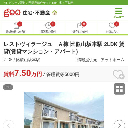
NTTグループ運営の不動産総合サイト goo住宅・不動産
0
1
0
0
最近検索した条件
最近見た物件
保存した条件
お気に入り
レストヴィラージュ Ａ棟 比叡山坂本駅 2LDK 賃
貸(賃貸マンション・アパート)
2LDK / 比叡山坂本駅
情報提供元
アットホーム
7.50
賃料
万円
/ 管理費等5000円
1
/
16