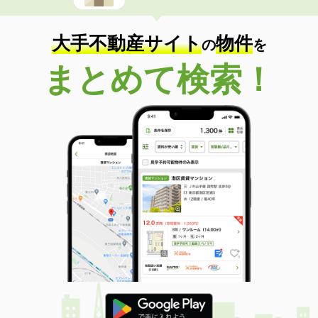
大手不動産サイト
物件
の
を
まとめて検索！