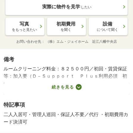
実際に物件を見学
したい
写真
初期費用
設備
をもっと見たい
を聞く
について聞く
お問い合わせ先
（株）エム・ジェイホーム 近江八幡中央店
備考
ルームクリーニング料金：８２５００円／初回・賃貸保証
等：加入要（Ｄ－Ｓｕｐｐｏｒｔ Ｐｌｕｓ利用必須 初
回保証料３５０００円、月額保証料賃料等総額の１％＋８
続きを見る
００円／月）・管理形態／管理員の勤務形態：巡回・開放
的な空間でプライベート時間を確保できます！・バイク置
特記事項
場：なし・駐輪場：有
二人入居可・管理人巡回・保証人不要／代行 ・初期費用カ
ード決済可