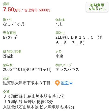
賃料
初期費用
7.50
を知りたい
/ 管理費等 5000円
万円
敷 / 礼
保証金
なし / 1ヶ月
なし
専有面積
間取り
2
2LDK(ＬＤＫ１３．５ 洋
67.23m
６．５ ７．５)
所在階 / 階数
方位
2階建
南東
築年数
物件タイプ
2006年10月(築19年11ヶ月)
テラスハウス
住所
滋賀県大津市下阪本３丁目
地図
交通
ＪＲ湖西線 比叡山坂本駅 徒歩17分
ＪＲ湖西線 唐崎駅 徒歩23分
京阪電鉄石山坂本線 松ノ馬場駅 徒歩9分