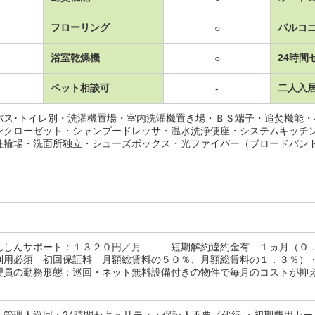
フローリング
バルコ
○
浴室乾燥機
24時間
○
ペット相談可
二人入
-
バス･トイレ別・洗濯機置場・室内洗濯機置き場・ＢＳ端子・追焚機能
ンクローゼット・シャンプードレッサ・温水洗浄便座・システムキッチ
駐輪場・洗面所独立・シューズボックス・光ファイバー（ブロードバン
んしんサポート：１３２０円／月 短期解約違約金有 １ヵ月（０．
利用必須 初回保証料 月額総賃料の５０％、月額総賃料の１．３％）
理員の勤務形態：巡回・ネット無料設備付きの物件で毎月のコストが抑