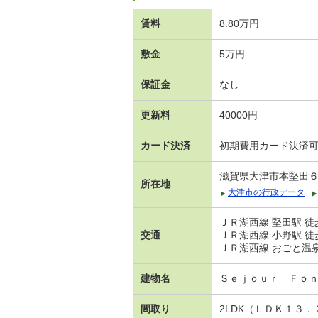
賃料
8.80万円
敷金
5万円
保証金
なし
更新料
40000円
カード決済
初期費用カード決済
滋賀県大津市本堅田
所在地
大津市の行政データ
ＪＲ湖西線 堅田駅 徒
交通
ＪＲ湖西線 小野駅 徒
ＪＲ湖西線 おごと温泉
建物名
Ｓｅｊｏｕｒ Ｆｏ
間取り
2LDK（ＬＤＫ１３