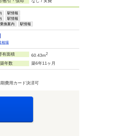
金/敷引・償却
なし / 実費
内
駅情報
内
駅情報
乗換案内
駅情報
賃相場
専有面積
2
60.43m
築年数
築6年11ヶ月
初期費用カード決済可