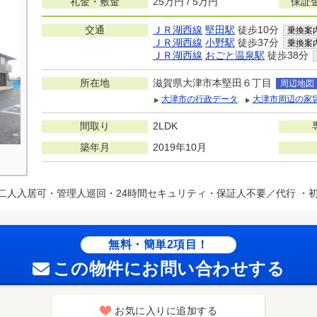
礼金・敷金
25万円 / 5万円
保証
交通
ＪＲ湖西線
堅田駅
徒歩10分
乗換案
ＪＲ湖西線
小野駅
徒歩37分
乗換案
ＪＲ湖西線
おごと温泉駅
徒歩38分
所在地
滋賀県大津市本堅田６丁目
周辺地図
大津市の行政データ
大津市周辺の家
間取り
2LDK
築年月
2019年10月
二人入居可・管理人巡回・24時間セキュリティ・保証人不要／代行 ・
無料・簡単2項目！
この物件にお問い合わせする
お気に入りに追加する