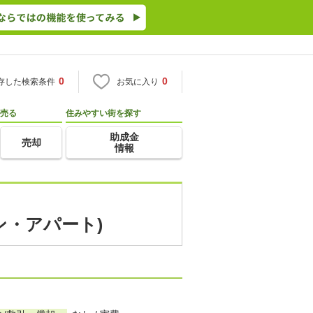
0
0
存した検索条件
お気に入り
売る
住みやすい街を探す
助成金
売却
情報
ン・アパート)