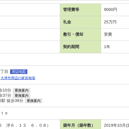
管理費等
9000円
礼金
25万円
敷引・償却
実費
契約期間
1年
可
６丁目
周辺地図
大津市周辺の家賃相場
歩10分
乗換案内
歩37分
乗換案内
駅 徒歩38分
乗換案内
ｎｔｅ
．２ 洋６．１３ ６．０８）
築年月（築年数）
2019年10月