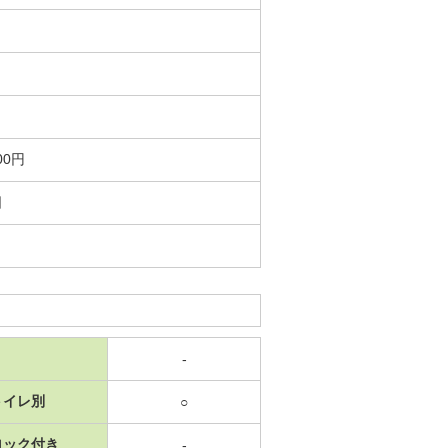
00円
日
-
トイレ別
○
ロック付き
-