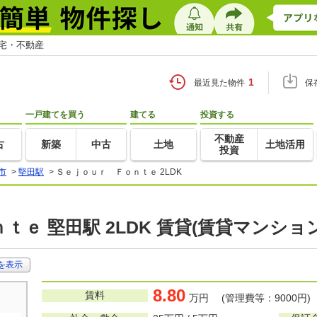
住宅・不動産
1
最近見た物件
保
一戸建てを買う
建てる
投資する
不動産
古
新築
中古
土地
土地活用
投資
市
>
堅田駅
>
Ｓｅｊｏｕｒ Ｆｏｎｔｅ 2LDK
ｔｅ 堅田駅 2LDK 賃貸(賃貸マンショ
を表示
8.80
賃料
万円 (管理費等：9000円)