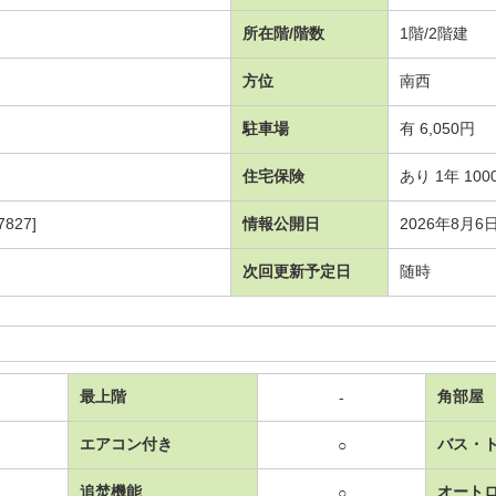
所在階/階数
1階/2階建
方位
南西
駐車場
有 6,050円
住宅保険
あり 1年 100
827]
情報公開日
2026年8月6
次回更新予定日
随時
最上階
角部屋
-
エアコン付き
バス・
○
追焚機能
オート
○