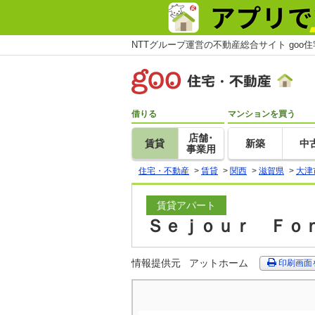
NTTグループ運営の不動産総合サイト goo
借りる
マンションを買う
店舗･
賃貸
新築
中
事業用
住宅・不動産
>
賃貸
>
関西
>
滋賀県
>
大津
賃貸アパート
Ｓｅｊｏｕｒ Ｆｏｎ
情報提供元
アットホーム
印刷画面