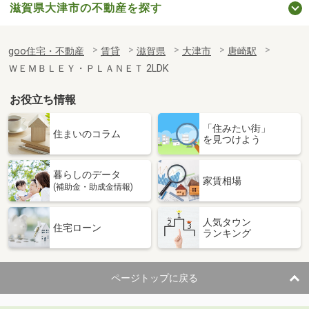
滋賀県大津市の不動産を探す
goo住宅・不動産
賃貸
滋賀県
大津市
唐崎駅
ＷＥＭＢＬＥＹ・ＰＬＡＮＥＴ 2LDK
お役立ち情報
「住みたい街」
住まいのコラム
を見つけよう
暮らしのデータ
家賃相場
(補助金・助成金情報)
人気タウン
住宅ローン
ランキング
ページトップに戻る