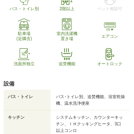
バス・トイレ別
2階以上
ペット相談可
駐車場
室内洗濯機
エアコン
(近隣含)
置き場
洗面所独立
追焚機能
オートロック
設備
バス・トイレ
バス･トイレ別、追焚機能、浴室乾燥
機、温水洗浄便座
キッチン
システムキッチン、カウンターキッ
チン、ＩＨクッキングヒータ、3口
以上コンロ