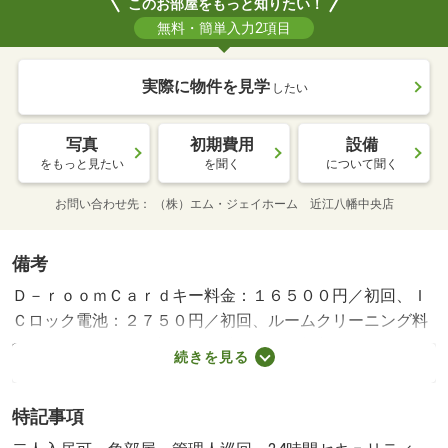
このお部屋をもっと知りたい！
無料・簡単入力2項目
実際に物件を見学
したい
写真
初期費用
設備
をもっと見たい
を聞く
について聞く
お問い合わせ先
（株）エム・ジェイホーム 近江八幡中央店
備考
Ｄ－ｒｏｏｍＣａｒｄキー料金：１６５００円／初回、Ｉ
Ｃロック電池：２７５０円／初回、ルームクリーニング料
金：８２５００円／初回・賃貸保証等：加入要（Ｄ－Ｓｕ
続きを見る
ｐｐｏｒｔ Ｐｌｕｓ利用必須 初回保証料３５０００
円、月額保証料賃料等総額の１％＋８００円／月）・管理
特記事項
形態／管理員の勤務形態：巡回・安全性の高い、オール電
化の物件です！・バイク置場：なし・駐輪場：有