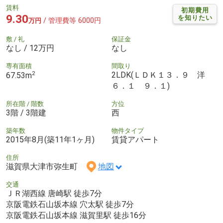
賃料
初期費用
9.30
を知りたい
/ 管理費等 6000円
万円
敷 / 礼
保証金
なし / 12万円
なし
専有面積
間取り
2
2LDK(ＬＤＫ１３．９ 洋
67.53m
６．１ ９．１)
所在階 / 階数
方位
3階 / 3階建
西
築年数
物件タイプ
2015年8月(築11年1ヶ月)
賃貸アパート
住所
滋賀県大津市弥生町
地図
交通
ＪＲ湖西線 唐崎駅 徒歩7分
京阪電鉄石山坂本線 穴太駅 徒歩7分
京阪電鉄石山坂本線 滋賀里駅 徒歩16分