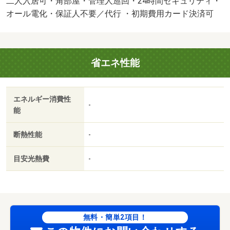
二人入居可・角部屋・管理人巡回・24時間セキュリティ・
オール電化・保証人不要／代行 ・初期費用カード決済可
省エネ性能
エネルギー消費性
-
能
断熱性能
-
目安光熱費
-
無料・簡単2項目！