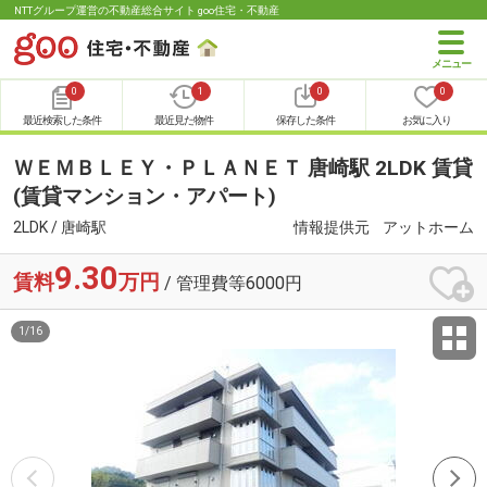
NTTグループ運営の不動産総合サイト goo住宅・不動産
0
1
0
0
最近検索した条件
最近見た物件
保存した条件
お気に入り
ＷＥＭＢＬＥＹ・ＰＬＡＮＥＴ 唐崎駅 2LDK 賃貸
(賃貸マンション・アパート)
2LDK / 唐崎駅
情報提供元
アットホーム
9.30
賃料
万円
/ 管理費等6000円
1
/
16