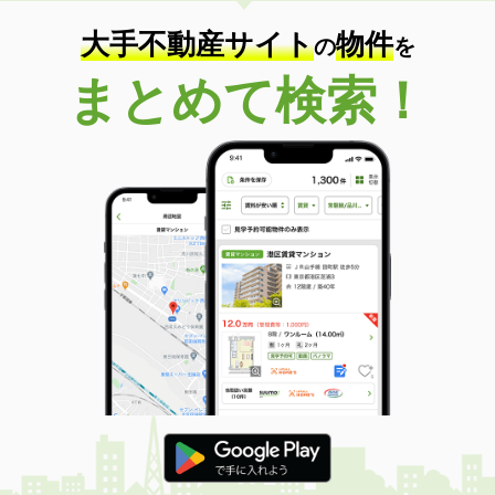
大手不動産サイト
物件
の
を
まとめて検索！