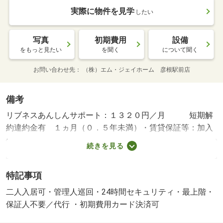
実際に物件を見学
したい
写真
初期費用
設備
をもっと見たい
を聞く
について聞く
お問い合わせ先
（株）エム・ジェイホーム 彦根駅前店
備考
リブネスあんしんサポート：１３２０円／月 短期解
約違約金有 １ヵ月（０．５年未満）・賃貸保証等：加入
要（エポスカード利用必須 初回保証料 月額総賃料の５
続きを見る
０％、月額総賃料の１．３％）・鍵交換代：あり３３，０
００円～・管理形態／管理員の勤務形態：巡回・カウンタ
特記事項
ーキッチンは開放感があり利便性の高い設備です。・バイ
ク置場：なし・駐輪場：有
二人入居可・管理人巡回・24時間セキュリティ・最上階・
保証人不要／代行 ・初期費用カード決済可