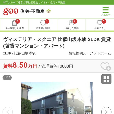
NTTグループ運営の不動産総合サイト goo住宅・不動産
0
1
0
0
最近検索した条件
最近見た物件
保存した条件
お気に入り
ヴィステリア・スクエア 比叡山坂本駅 2LDK 賃貸
(賃貸マンション・アパート)
2LDK / 比叡山坂本駅
情報提供元
アットホーム
8.50
賃料
万円
/ 管理費等10000円
1
/
16