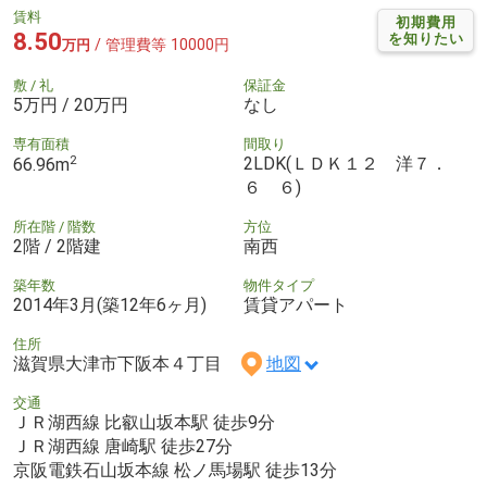
賃料
初期費用
8.50
を知りたい
/ 管理費等 10000円
万円
敷 / 礼
保証金
5万円 / 20万円
なし
専有面積
間取り
2
2LDK(ＬＤＫ１２ 洋７．
66.96m
６ ６)
所在階 / 階数
方位
2階 / 2階建
南西
築年数
物件タイプ
2014年3月(築12年6ヶ月)
賃貸アパート
住所
滋賀県大津市下阪本４丁目
地図
交通
ＪＲ湖西線 比叡山坂本駅 徒歩9分
ＪＲ湖西線 唐崎駅 徒歩27分
京阪電鉄石山坂本線 松ノ馬場駅 徒歩13分