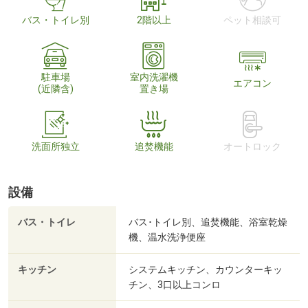
バス・トイレ別
2階以上
ペット相談可
駐車場
室内洗濯機
エアコン
(近隣含)
置き場
洗面所独立
追焚機能
オートロック
設備
バス・トイレ
バス･トイレ別、追焚機能、浴室乾燥
機、温水洗浄便座
キッチン
システムキッチン、カウンターキッ
チン、3口以上コンロ