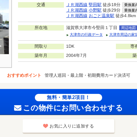
交通
ＪＲ湖西線
堅田駅
徒歩18分
乗換案
ＪＲ湖西線
小野駅
徒歩29分
乗換案
ＪＲ湖西線
おごと温泉駅
徒歩4.8km
所在地
滋賀県大津市今堅田１丁目
周辺地図
大津市の行政データ
大津市周辺の家
間取り
1DK
専
築年月
2004年7月
築
おすすめポイント
管理人巡回・最上階・初期費用カード決済可
無料・簡単2項目！
この物件にお問い合わせする
お気に入りに追加する