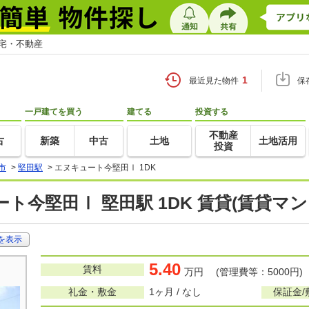
住宅・不動産
1
最近見た物件
保
一戸建てを買う
建てる
投資する
不動産
古
新築
中古
土地
土地活用
投資
市
>
堅田駅
>
エヌキュート今堅田Ⅰ 1DK
ト今堅田Ⅰ 堅田駅 1DK 賃貸(賃貸マ
を表示
5.40
賃料
万円 (管理費等：5000円)
礼金・敷金
1ヶ月 / なし
保証金/