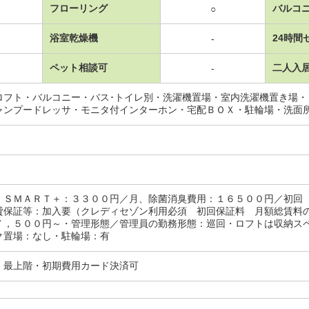
フローリング
バルコ
○
浴室乾燥機
24時間
-
ペット相談可
二人入
-
ロフト・バルコニー・バス･トイレ別・洗濯機置場・室内洗濯機置き場
ャンプードレッサ・モニタ付インターホン・宅配ＢＯＸ・駐輪場・洗面
 ＳＭＡＲＴ＋：３３００円／月、除菌消臭費用：１６５００円／初
貸保証等：加入要（クレディセゾン利用必須 初回保証料 月額総賃料
７，５００円～・管理形態／管理員の勤務形態：巡回・ロフトは収納ス
ク置場：なし・駐輪場：有
・最上階・初期費用カード決済可