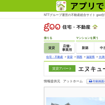
NTTグループ運営の不動産総合サイト goo
借りる
マンションを買う
店舗･
賃貸
新築
中
事業用
住宅・不動産
>
賃貸
>
関西
>
滋賀県
>
大津
エヌキュー
賃貸アパート
情報提供元
アットホーム
印刷画面