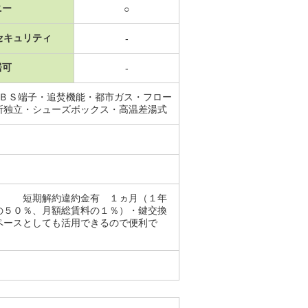
ニー
○
セキュリティ
-
居可
-
・ＢＳ端子・追焚機能・都市ガス・フロー
所独立・シューズボックス・高温差湯式
回 短期解約違約金有 １ヵ月（１年
の５０％、月額総賃料の１％）・鍵交換
ペースとしても活用できるので便利で