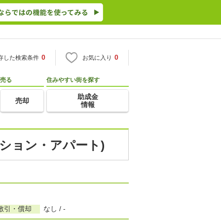
0
0
存した検索条件
お気に入り
売る
住みやすい街を探す
助成金
売却
情報
ンション・アパート)
敷引・償却
なし / -