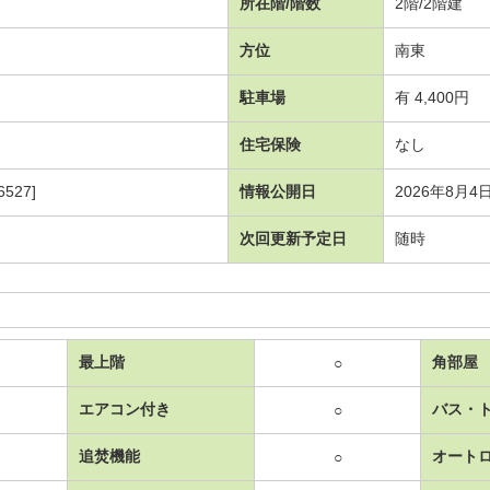
所在階/階数
2階/2階建
方位
南東
駐車場
有 4,400円
住宅保険
なし
527]
情報公開日
2026年8月4
次回更新予定日
随時
最上階
角部屋
○
エアコン付き
バス・
○
追焚機能
オート
○