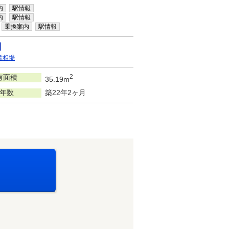
内
駅情報
内
駅情報
乗換案内
駅情報
賃相場
有面積
2
35.19m
年数
築22年2ヶ月