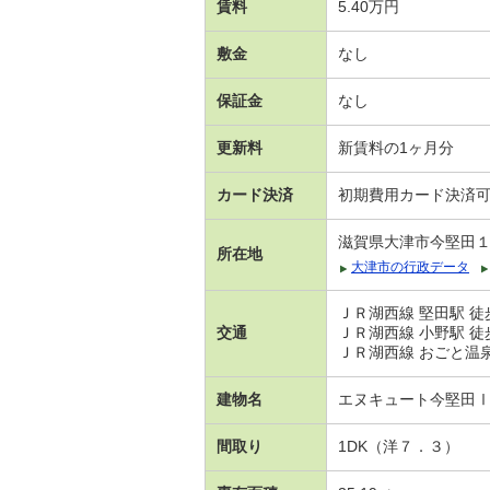
賃料
5.40万円
敷金
なし
保証金
なし
更新料
新賃料の1ヶ月分
カード決済
初期費用カード決済
滋賀県大津市今堅田
所在地
大津市の行政データ
ＪＲ湖西線 堅田駅 徒
交通
ＪＲ湖西線 小野駅 徒
ＪＲ湖西線 おごと温泉駅
建物名
エヌキュート今堅田
間取り
1DK（洋７．３）