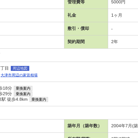
管理費等
5000円
礼金
1ヶ月
敷引・償却
-
契約期間
2年
可
１丁目
周辺地図
大津市周辺の家賃相場
歩18分
乗換案内
歩29分
乗換案内
 徒歩4.8km
乗換案内
Ⅰ
築年月（築年数）
2004年7月(