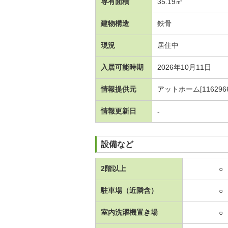
専有面積
35.19㎡
建物構造
鉄骨
現況
居住中
入居可能時期
2026年10月11日
情報提供元
アットホーム[1162966
情報更新日
-
設備など
2階以上
○
駐車場（近隣含）
○
室内洗濯機置き場
○