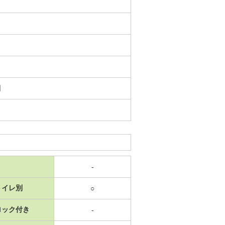
日
-
トイレ別
○
ロック付き
-