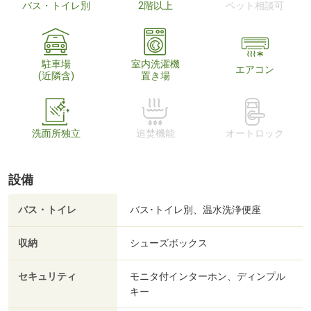
バス・トイレ別
2階以上
ペット相談可
駐車場
室内洗濯機
エアコン
(近隣含)
置き場
洗面所独立
追焚機能
オートロック
設備
バス・トイレ
バス･トイレ別、温水洗浄便座
収納
シューズボックス
セキュリティ
モニタ付インターホン、ディンプル
キー