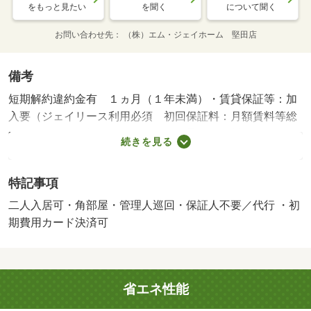
をもっと見たい
を聞く
について聞く
お問い合わせ先
（株）エム・ジェイホーム 堅田店
備考
短期解約違約金有 １ヵ月（１年未満）・賃貸保証等：加
入要（ジェイリース利用必須 初回保証料：月額賃料等総
額５０％、１年毎１０，０００円（最低保証料２０，００
続きを見る
０円））・鍵交換代：あり１６，５００円～・管理形態／
管理員の勤務形態：巡回・エアコン付きのお部屋で、夏も
特記事項
冬も快適な室温で過ごせます！・バイク置場：なし・駐輪
場：有/クリーニング費 55000円
二人入居可・角部屋・管理人巡回・保証人不要／代行 ・初
期費用カード決済可
省エネ性能