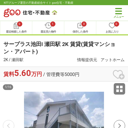
NTTグループ運営の不動産総合サイト goo住宅・不動産
0
1
0
0
最近検索した条件
最近見た物件
保存した条件
お気に入り
サープラス池田Ⅰ 瀬田駅 2K 賃貸(賃貸マンショ
ン・アパート)
2K / 瀬田駅
情報提供元
アットホーム
5.60
賃料
万円
/ 管理費等5000円
1
/
16