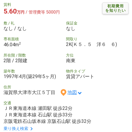
賃料
初期費用
5.60
を知りたい
/ 管理費等 5000円
万円
敷 / 礼
保証金
なし / なし
なし
専有面積
間取り
2
2K(Ｋ５．５ 洋６ ６)
46.04m
所在階 / 階数
方位
2階 / 2階建
南東
築年数
物件タイプ
1997年4月(築29年5ヶ月)
賃貸アパート
住所
滋賀県大津市大江５丁目
地図
交通
ＪＲ東海道本線 瀬田駅 徒歩22分
ＪＲ東海道本線 石山駅 徒歩33分
京阪電鉄石山坂本線 京阪石山駅 徒歩32分
乗り換え検索