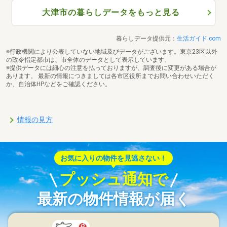
大津市の暮らしデータをもっと見る
暮らしデータ提供元：
生活ガイド.com
※行政機関により公表していない地域及びデータがございます。東京23区以外
の政令指定都市は、市全体のデータとして表示しています。
※提供データには細心の注意を払っておりますが、調査後に変更がある場合が
あります。 最新の情報につきましては各市区役所までお問い合わせいただく
か、自治体HPなどをご確認ください。
情報の見方
お気に入りの物件を見逃さない！
プッシュ通知で
最新の物件情報が届く