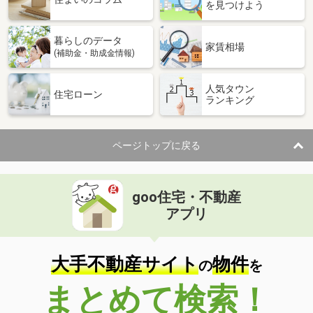
を見つけよう
暮らしのデータ
家賃相場
(補助金・助成金情報)
人気タウン
住宅ローン
ランキング
ページトップに戻る
goo住宅・不動産
アプリ
大手不動産サイト
物件
の
を
まとめて検索！