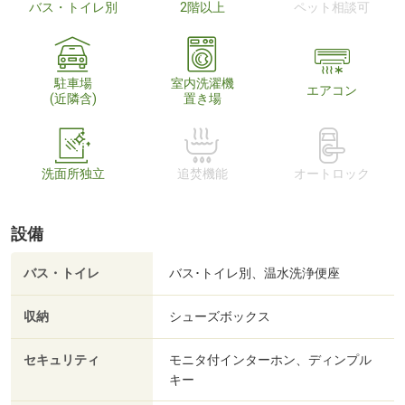
バス・トイレ別
2階以上
ペット相談可
駐車場
室内洗濯機
エアコン
(近隣含)
置き場
洗面所独立
追焚機能
オートロック
設備
バス・トイレ
バス･トイレ別、温水洗浄便座
収納
シューズボックス
セキュリティ
モニタ付インターホン、ディンプル
キー