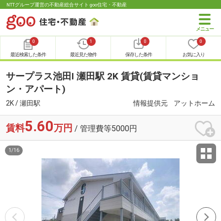
NTTグループ運営の不動産総合サイト goo住宅・不動産
0
1
0
0
最近検索した条件
最近見た物件
保存した条件
お気に入り
サープラス池田Ⅰ 瀬田駅 2K 賃貸(賃貸マンショ
ン・アパート)
2K / 瀬田駅
情報提供元
アットホーム
5.60
賃料
万円
/ 管理費等5000円
1
/
16