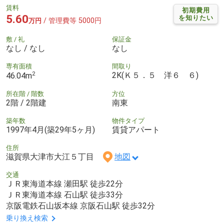
賃料
初期費用
5.60
を知りたい
/ 管理費等 5000円
万円
敷 / 礼
保証金
なし / なし
なし
専有面積
間取り
2
2K(Ｋ５．５ 洋６ ６)
46.04m
所在階 / 階数
方位
2階 / 2階建
南東
築年数
物件タイプ
1997年4月(築29年5ヶ月)
賃貸アパート
住所
滋賀県大津市大江５丁目
地図
交通
ＪＲ東海道本線 瀬田駅 徒歩22分
ＪＲ東海道本線 石山駅 徒歩33分
京阪電鉄石山坂本線 京阪石山駅 徒歩32分
乗り換え検索