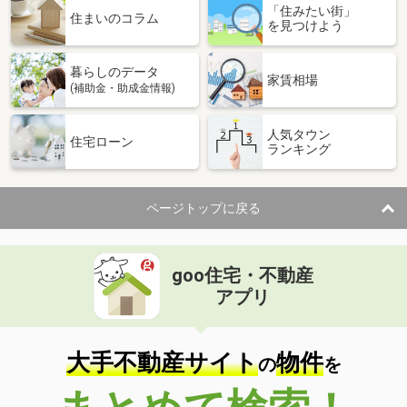
「住みたい街」
住まいのコラム
を見つけよう
暮らしのデータ
家賃相場
(補助金・助成金情報)
人気タウン
住宅ローン
ランキング
ページトップに戻る
goo住宅・不動産
アプリ
大手不動産サイト
物件
の
を