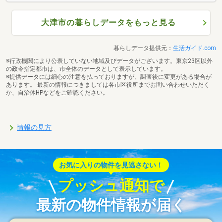
大津市の暮らしデータをもっと見る
暮らしデータ提供元：
生活ガイド.com
※行政機関により公表していない地域及びデータがございます。東京23区以外
の政令指定都市は、市全体のデータとして表示しています。
※提供データには細心の注意を払っておりますが、調査後に変更がある場合が
あります。 最新の情報につきましては各市区役所までお問い合わせいただく
か、自治体HPなどをご確認ください。
情報の見方
お気に入りの物件を見逃さない！
プッシュ通知で
最新の物件情報が届く