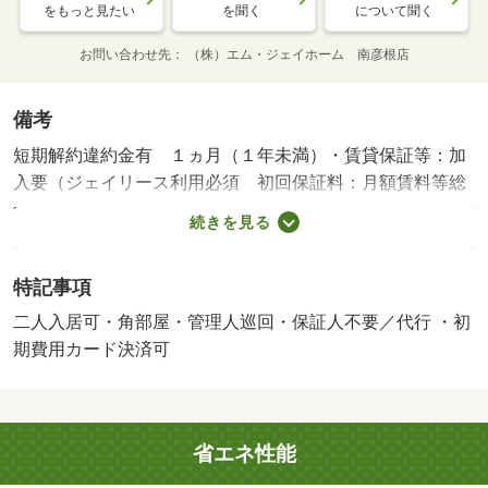
をもっと見たい
を聞く
について聞く
お問い合わせ先
（株）エム・ジェイホーム 南彦根店
備考
短期解約違約金有 １ヵ月（１年未満）・賃貸保証等：加
入要（ジェイリース利用必須 初回保証料：月額賃料等総
額５０％、１年毎１０，０００円（最低保証料２０，００
続きを見る
０円））・鍵交換代：あり１６，５００円～・管理形態／
管理員の勤務形態：巡回・エアコン付きのお部屋で、夏も
特記事項
冬も快適な室温で過ごせます！・バイク置場：なし・駐輪
場：有/クリーニング費 55000円
二人入居可・角部屋・管理人巡回・保証人不要／代行 ・初
期費用カード決済可
省エネ性能