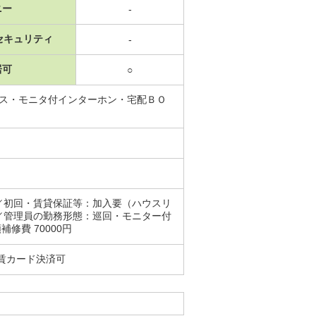
ニー
-
セキュリティ
-
居可
○
ガス・モニタ付インターホン・宅配ＢＯ
／初回・賃貸保証等：加入要（ハウスリ
／管理員の勤務形態：巡回・モニター付
修費 70000円
賃カード決済可