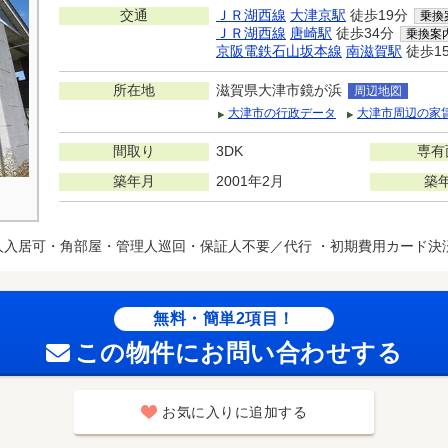
交通
ＪＲ湖西線
大津京駅
徒歩19分
乗換
ＪＲ湖西線
唐崎駅
徒歩34分
乗換案
京阪電鉄石山坂本線
南滋賀駅
徒歩1
所在地
滋賀県大津市鏡が浜
周辺地図
大津市の行政データ
大津市周辺の家
間取り
3DK
専有
築年月
2001年2月
築
人入居可・角部屋・管理人巡回・保証人不要／代行 ・初期費用カード決
無料・簡単2項目！
この物件にお問い合わせする
お気に入りに追加する