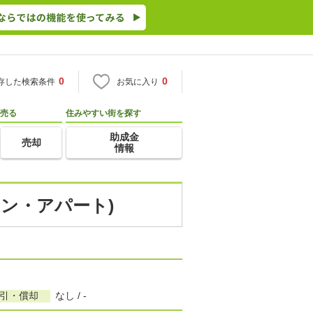
0
0
存した検索条件
お気に入り
売る
住みやすい街を探す
助成金
売却
情報
ョン・アパート)
敷引・償却
なし / -