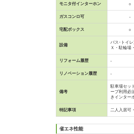
モニタ付インターホン
○
ガスコンロ可
-
宅配ボックス
○
バス･トイ
設備
Ｘ・駐輪場
リフォーム履歴
-
リノベーション履歴
-
駐車場セッ
備考
ーブ利用必
きインターホ
特記事項
二人入居可
省エネ性能