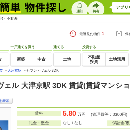
住宅・不動産
1
最近見た物件
保
一戸建てを買う
建てる
投資する
不動産
古
新築
中古
土地
土地活用
投資
市
>
大津京駅
>
セブン・ヴェル 3DK
ェル 大津京駅 3DK 賃貸(賃貸マンシ
を表示
5.80
賃料
万円 (管理費等：3300円)
礼金・敷金
なし / なし
保証金/