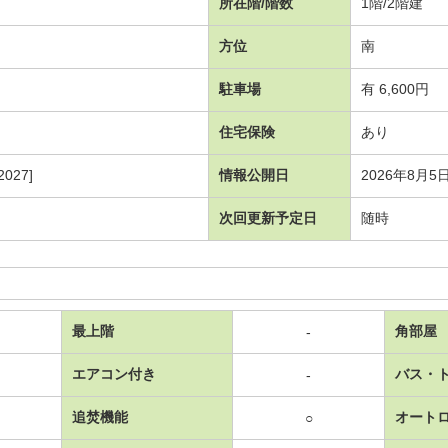
所在階/階数
1階/2階建
方位
南
駐車場
有 6,600円
住宅保険
あり
027]
情報公開日
2026年8月5
次回更新予定日
随時
最上階
角部屋
-
エアコン付き
バス・
-
追焚機能
オート
○