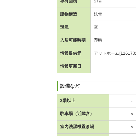
専有面積
57㎡
建物構造
鉄骨
現況
空
入居可能時期
即時
情報提供元
アットホーム[1161702
情報更新日
-
設備など
2階以上
-
駐車場（近隣含）
○
室内洗濯機置き場
○