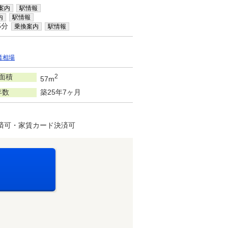
案内
駅情報
内
駅情報
5分
乗換案内
駅情報
賃相場
面積
2
57m
年数
築25年7ヶ月
済可・家賃カード決済可