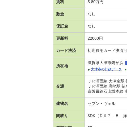
賃料
5.80万円
敷金
なし
保証金
なし
更新料
22000円
カード決済
初期費用カード決済
滋賀県大津市鏡が浜
所在地
大津市の行政データ
ＪＲ湖西線 大津京駅 
交通
ＪＲ湖西線 唐崎駅 徒
京阪電鉄石山坂本線 南
建物名
セブン・ヴェル
間取り
3DK（ＤＫ７．５ 