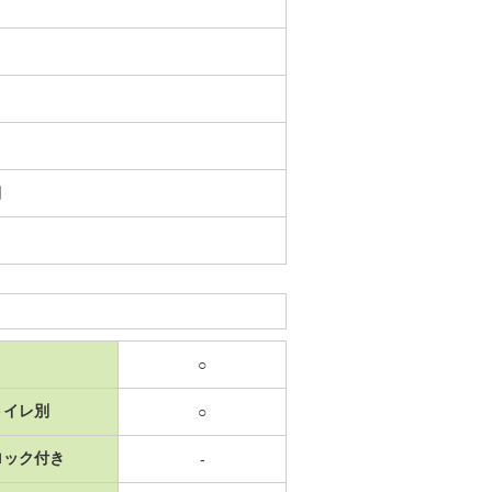
日
○
トイレ別
○
ロック付き
-