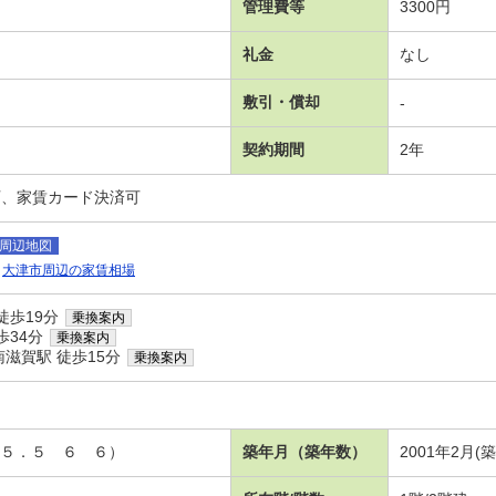
管理費等
3300円
礼金
なし
敷引・償却
-
契約期間
2年
可、家賃カード決済可
周辺地図
大津市周辺の家賃相場
徒歩19分
乗換案内
歩34分
乗換案内
滋賀駅 徒歩15分
乗換案内
洋５．５ ６ ６）
築年月（築年数）
2001年2月(