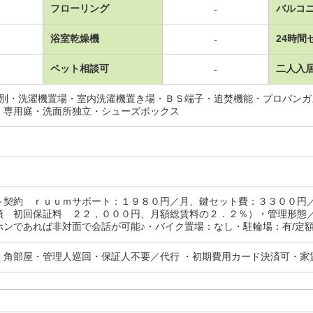
フローリング
バルコ
-
浴室乾燥機
24時間
-
ペット相談可
二人入
-
レ別・洗濯機置場・室内洗濯機置き場・ＢＳ端子・追焚機能・プロパン
・専用庭・洗面所独立・シューズボックス
ト契約 ｒｕｕｍサポート：１９８０円／月、鍵セット費：３３００円
須 初回保証料 ２２，０００円、月額総賃料の２．２％）・管理形態
ンであれば非対面で会話が可能♪・バイク置場：なし・駐輪場：有/定額補
・角部屋・管理人巡回・保証人不要／代行 ・初期費用カード決済可・家