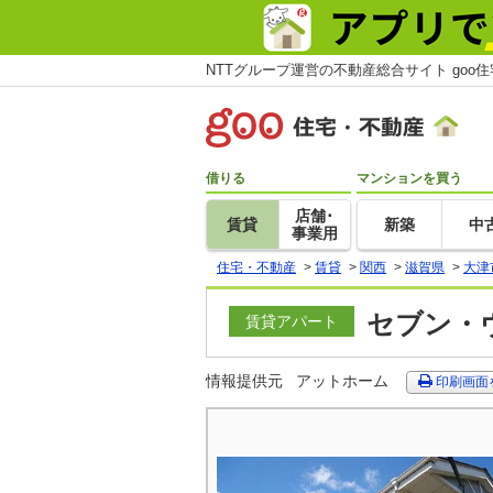
NTTグループ運営の不動産総合サイト goo
借りる
マンションを買う
店舗･
賃貸
新築
中
事業用
住宅・不動産
>
賃貸
>
関西
>
滋賀県
>
大津
セブン・ヴ
賃貸アパート
情報提供元
アットホーム
印刷画面