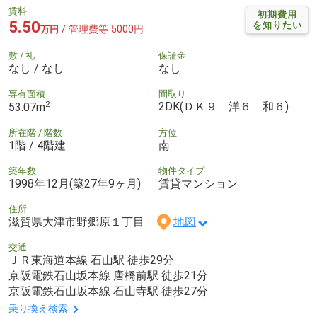
賃料
初期費用
5.50
を知りたい
/ 管理費等 5000円
万円
敷 / 礼
保証金
なし / なし
なし
専有面積
間取り
2
2DK(ＤＫ９ 洋６ 和６)
53.07m
所在階 / 階数
方位
1階 / 4階建
南
築年数
物件タイプ
1998年12月(築27年9ヶ月)
賃貸マンション
住所
滋賀県大津市野郷原１丁目
地図
交通
ＪＲ東海道本線 石山駅 徒歩29分
京阪電鉄石山坂本線 唐橋前駅 徒歩21分
京阪電鉄石山坂本線 石山寺駅 徒歩27分
乗り換え検索