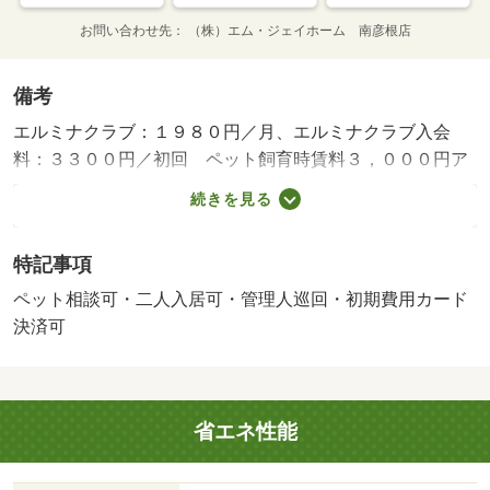
お問い合わせ先
（株）エム・ジェイホーム 南彦根店
備考
エルミナクラブ：１９８０円／月、エルミナクラブ入会
料：３３００円／初回 ペット飼育時賃料３，０００円ア
ップ・敷金１ヶ月 ネット契約料２，２００円 短期
続きを見る
解約違約金有 ２ヵ月（２年未満）・賃貸保証等：加入要
（エポスカード利用必須 初回保証料 月額総賃料の５
特記事項
０％、月額総賃料の１．５％）・鍵交換代：あり１６，５
００円～・管理形態／管理員の勤務形態：巡回・愛するペ
ペット相談可・二人入居可・管理人巡回・初期費用カード
ットと一緒に過ごすことが可能な物件です♪・バイク置場：
決済可
なし・駐輪場：有
省エネ性能