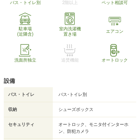
バス・トイレ別
2階以上
ペット相談可
駐車場
室内洗濯機
エアコン
(近隣含)
置き場
洗面所独立
追焚機能
オートロック
設備
バス・トイレ
バス･トイレ別
収納
シューズボックス
セキュリティ
オートロック、モニタ付インターホ
ン、防犯カメラ