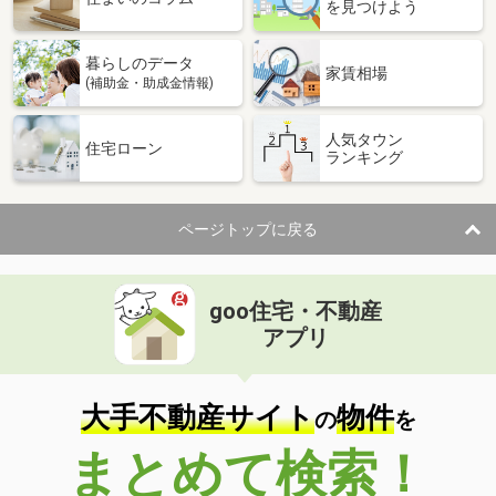
を見つけよう
暮らしのデータ
家賃相場
(補助金・助成金情報)
人気タウン
住宅ローン
ランキング
ページトップに戻る
goo住宅・不動産
アプリ
大手不動産サイト
物件
の
を
まとめて検索！