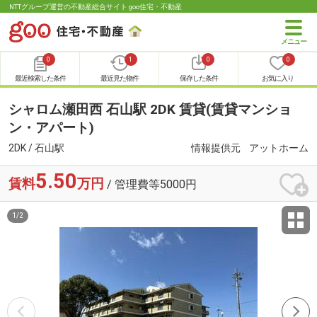
NTTグループ運営の不動産総合サイト goo住宅・不動産
0
1
0
0
最近検索した条件
最近見た物件
保存した条件
お気に入り
シャロム瀬田西 石山駅 2DK 賃貸(賃貸マンショ
ン・アパート)
2DK / 石山駅
情報提供元
アットホーム
5.50
賃料
万円
/ 管理費等5000円
1
/
2