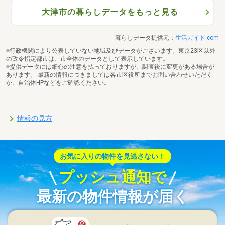
大津市の暮らしデータをもっと見る
暮らしデータ提供元：
生活ガイド.com
※行政機関により公表していない地域及びデータがございます。東京23区以外
の政令指定都市は、市全体のデータとして表示しています。
※提供データには細心の注意を払っておりますが、調査後に変更がある場合が
あります。 最新の情報につきましては各市区役所までお問い合わせいただく
か、自治体HPなどをご確認ください。
情報の見方
お気に入りの物件を見逃さない！
プッシュ通知で
最新の物件情報が届く