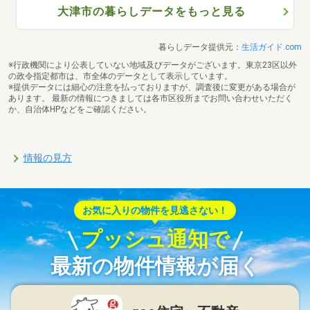
大津市の暮らしデータをもっと見る
暮らしデータ提供元：
生活ガイド.com
※行政機関により公表していない地域及びデータがございます。東京23区以外
の政令指定都市は、市全体のデータとして表示しています。
※提供データには細心の注意を払っておりますが、調査後に変更がある場合が
あります。 最新の情報につきましては各市区役所までお問い合わせいただく
か、自治体HPなどをご確認ください。
情報の見方
お気に入りの物件を見逃さない！
プッシュ通知で
最新の物件情報が届く