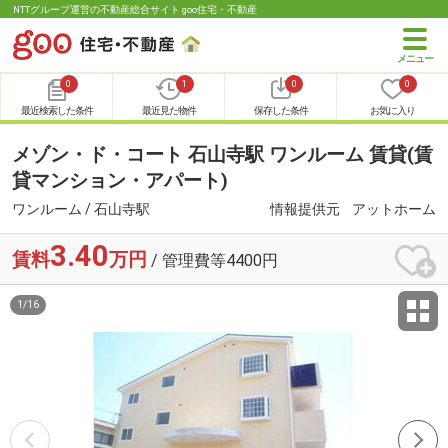
NTTグループ運営の不動産総合サイト goo住宅・不動産
0
1
0
0
最近検索した条件
最近見た物件
保存した条件
お気に入り
メゾン・ド・コート 石山寺駅 ワンルーム 賃貸(賃
貸マンション・アパート)
ワンルーム / 石山寺駅
情報提供元
アットホーム
3.40
賃料
万円
/ 管理費等4400円
1
/
16