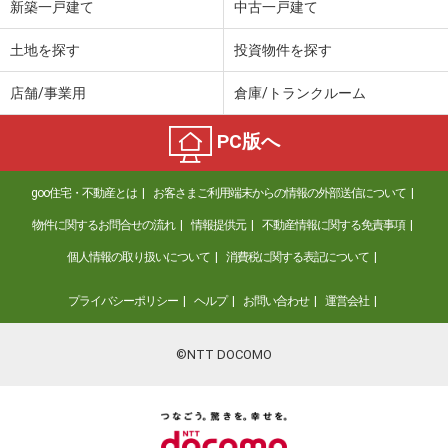
新築一戸建て
中古一戸建て
土地を探す
投資物件を探す
店舗/事業用
倉庫/トランクルーム
PC版へ
goo住宅・不動産とは
お客さまご利用端末からの情報の外部送信について
物件に関するお問合せの流れ
情報提供元
不動産情報に関する免責事項
個人情報の取り扱いについて
消費税に関する表記について
プライバシーポリシー
ヘルプ
お問い合わせ
運営会社
©NTT DOCOMO