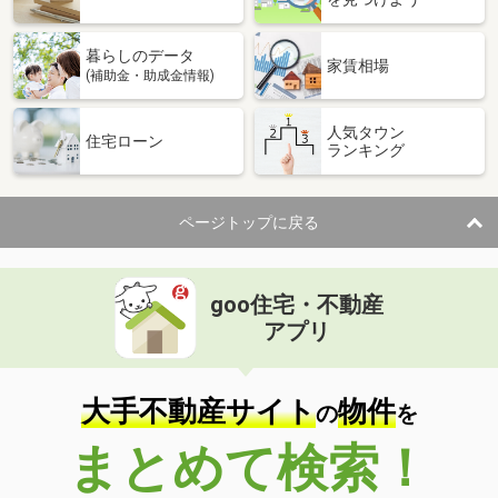
暮らしのデータ
家賃相場
(補助金・助成金情報)
人気タウン
住宅ローン
ランキング
ページトップに戻る
goo住宅・不動産
アプリ
大手不動産サイト
物件
の
を
まとめて検索！