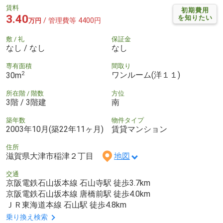
賃料
初期費用
3.40
を知りたい
/ 管理費等 4400円
万円
敷 / 礼
保証金
なし / なし
なし
専有面積
間取り
2
ワンルーム(洋１１)
30m
所在階 / 階数
方位
3階 / 3階建
南
築年数
物件タイプ
2003年10月(築22年11ヶ月)
賃貸マンション
住所
滋賀県大津市稲津２丁目
地図
交通
京阪電鉄石山坂本線 石山寺駅 徒歩3.7km
京阪電鉄石山坂本線 唐橋前駅 徒歩4.0km
ＪＲ東海道本線 石山駅 徒歩4.8km
乗り換え検索