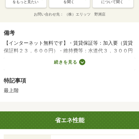
をもっと見たい
を聞く
について聞く
お問い合わせ先
（株）エリッツ 野洲店
備考
【インターネット無料です】・賃貸保証等：加入要（賃貸
保証料２３，６００円）・維持費等：水道代３，３００円
／月・エルミナクラブ月額費１，９８０円／月・家賃保証
続きを見る
料７０８円／月・大津市稲津１丁目にございます敷金・礼
金なしの物件です。お部屋の床はフローリングとなってお
特記事項
り、インターネットを無料で利用する事ができます。周辺
にはファミリーマート 大津黒津店があり便利です。・バ
最上階
イク置場：有（無料）・駐輪場：有/鍵交換費用 16500円/
管理会社書類代 11000円/システム料金 5500円/ｴﾙﾐﾅｸﾗﾌﾞ入
会費 3300円
省エネ性能