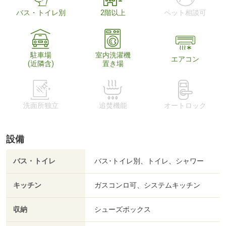
バス・トイレ別
2階以上
ペット相談可
駐車場
室内洗濯機
エアコン
(近隣含)
置き場
洗面所独立
追焚機能
オートロック
設備
バス・トイレ
バス･トイレ別、トイレ、シャワー
キッチン
ガスコンロ可、システムキッチン
収納
シューズボックス