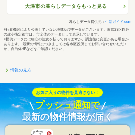
大津市の暮らしデータをもっと見る
暮らしデータ提供元：
生活ガイド.com
※行政機関により公表していない地域及びデータがございます。東京23区以外
の政令指定都市は、市全体のデータとして表示しています。
※提供データには細心の注意を払っておりますが、調査後に変更がある場合が
あります。 最新の情報につきましては各市区役所までお問い合わせいただく
か、自治体HPなどをご確認ください。
情報の見方
お気に入りの物件を見逃さない！
プッシュ通知で
最新の物件情報が届く