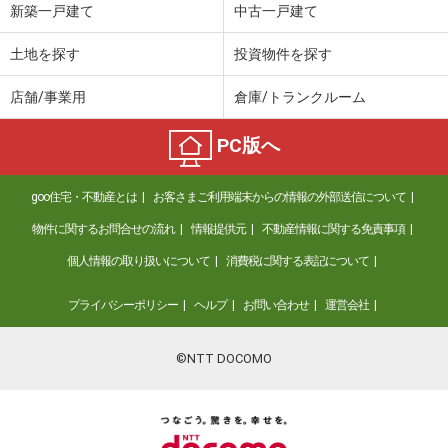
新築一戸建て
中古一戸建て
土地を探す
投資物件を探す
店舗/事業用
倉庫/トランクルーム
PC版へ
goo住宅・不動産とは
お客さまご利用端末からの情報の外部送信について
物件に関するお問合せの流れ
情報提供元
不動産情報に関する免責事項
個人情報の取り扱いについて
消費税に関する表記について
プライバシーポリシー
ヘルプ
お問い合わせ
運営会社
©NTT DOCOMO