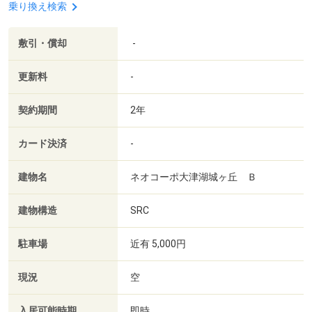
乗り換え検索
敷引・償却
-
更新料
-
契約期間
2年
カード決済
-
建物名
ネオコーポ大津湖城ヶ丘 Ｂ
建物構造
SRC
駐車場
近有 5,000円
現況
空
入居可能時期
即時