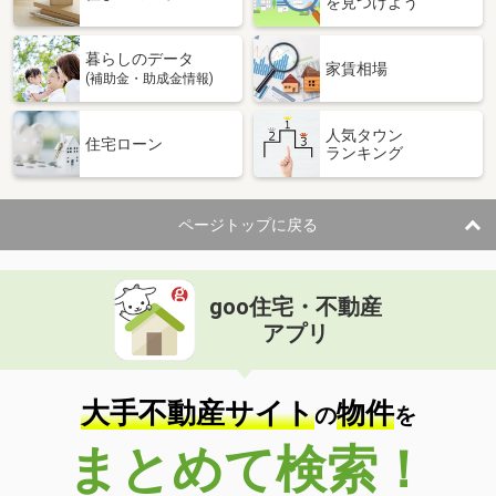
を見つけよう
暮らしのデータ
家賃相場
(補助金・助成金情報)
人気タウン
住宅ローン
ランキング
ページトップに戻る
goo住宅・不動産
アプリ
大手不動産サイト
物件
の
を
まとめて検索！