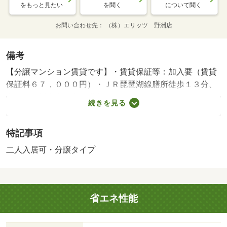
をもっと見たい
を聞く
について聞く
お問い合わせ先
（株）エリッツ 野洲店
備考
【分譲マンション賃貸です】・賃貸保証等：加入要（賃貸
保証料６７，０００円）・ＪＲ琵琶湖線膳所徒歩１３分、
京阪石山坂本本線京阪膳所駅まで徒歩１４分の３ＬＤＫの
続きを見る
分譲マンション賃貸です。各部屋に収納がついているの
で、収納スペースに困りません。ファミリー様にもおすす
特記事項
めです。・バイク置場：なし・駐輪場：有
二人入居可・分譲タイプ
省エネ性能