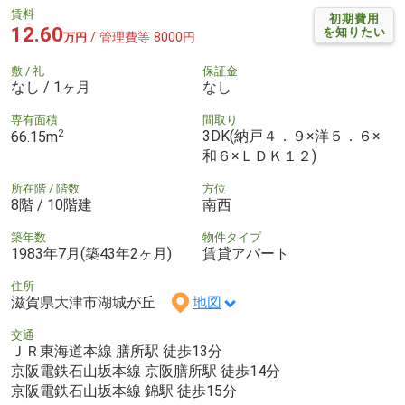
賃料
初期費用
12.60
を知りたい
/ 管理費等 8000円
万円
敷 / 礼
保証金
なし / 1ヶ月
なし
専有面積
間取り
2
3DK(納戸４．９×洋５．６×
66.15m
和６×ＬＤＫ１２)
所在階 / 階数
方位
8階 / 10階建
南西
築年数
物件タイプ
1983年7月(築43年2ヶ月)
賃貸アパート
住所
滋賀県大津市湖城が丘
地図
交通
ＪＲ東海道本線 膳所駅 徒歩13分
京阪電鉄石山坂本線 京阪膳所駅 徒歩14分
京阪電鉄石山坂本線 錦駅 徒歩15分