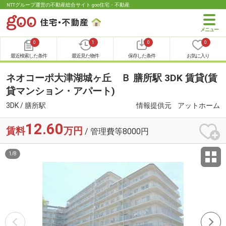
NTTグループ運営の不動産総合サイト goo住宅・不動産
0
1
0
0
最近検索した条件
最近見た物件
保存した条件
お気に入り
ネオコーポ大津湖城ヶ丘 Ｂ 膳所駅 3DK 賃貸(賃
貸マンション・アパート)
3DK / 膳所駅
情報提供元
アットホーム
12.60
賃料
万円
/ 管理費等8000円
1
/
8