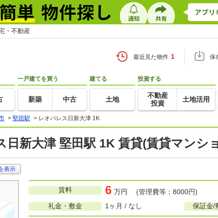
住宅・不動産
1
最近見た物件
保
一戸建てを買う
建てる
投資する
不動産
古
新築
中古
土地
土地活用
投資
市
>
堅田駅
>
レオパレス日新大津 1K
日新大津 堅田駅 1K 賃貸(賃貸マンシ
を表示
6
賃料
万円 (管理費等：8000円)
礼金・敷金
1ヶ月 / なし
保証金/