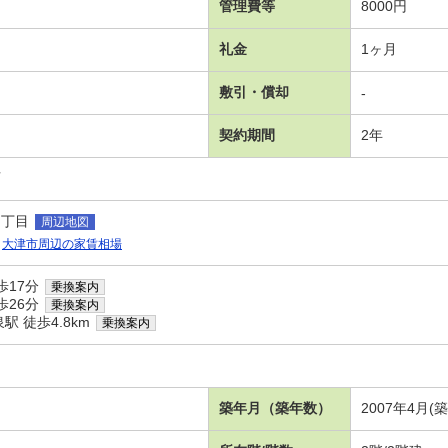
管理費等
8000円
礼金
1ヶ月
敷引・償却
-
契約期間
2年
可
２丁目
周辺地図
大津市周辺の家賃相場
歩17分
乗換案内
歩26分
乗換案内
 徒歩4.8km
乗換案内
築年月（築年数）
2007年4月(