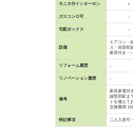
モニタ付インターホン
○
ガスコンロ可
-
宅配ボックス
-
エアコン・
設備
ス・浴室乾
家具付き・
リフォーム履歴
-
リノベーション履歴
-
家具家電付
線堅田駅ま
備考
トを備えて
交換費用 1650
特記事項
二人入居可