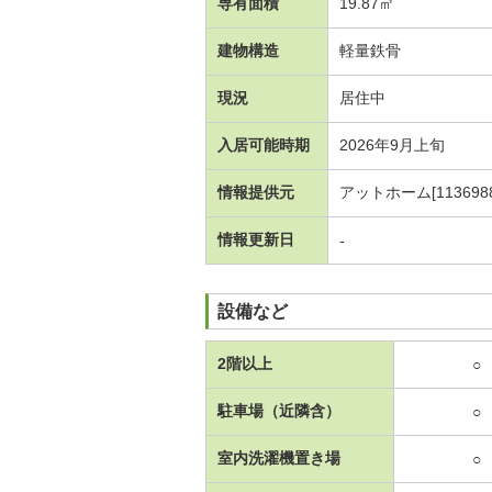
専有面積
19.87㎡
建物構造
軽量鉄骨
現況
居住中
入居可能時期
2026年9月上旬
情報提供元
アットホーム[1136988
情報更新日
-
設備など
2階以上
○
駐車場（近隣含）
○
室内洗濯機置き場
○