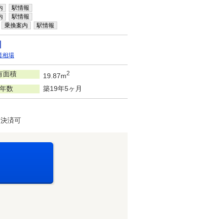
内
駅情報
内
駅情報
乗換案内
駅情報
賃相場
有面積
2
19.87m
年数
築19年5ヶ月
ド決済可