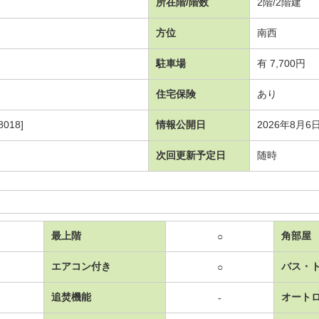
所在階/階数
2階/2階建
方位
南西
駐車場
有 7,700円
住宅保険
あり
018]
情報公開日
2026年8月6
次回更新予定日
随時
最上階
角部屋
○
エアコン付き
バス・
○
追焚機能
オート
-