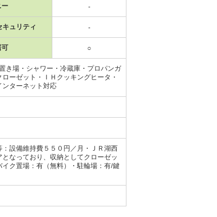
ニー
-
セキュリティ
-
居可
○
機置き場・シャワー・冷蔵庫・プロパンガ
クローゼット・ＩＨクッキングヒータ・
インターネット対応
等：設備維持費５５０円／月・ＪＲ湖西
アとなっており、収納としてクローゼッ
イク置場：有（無料）・駐輪場：有/鍵