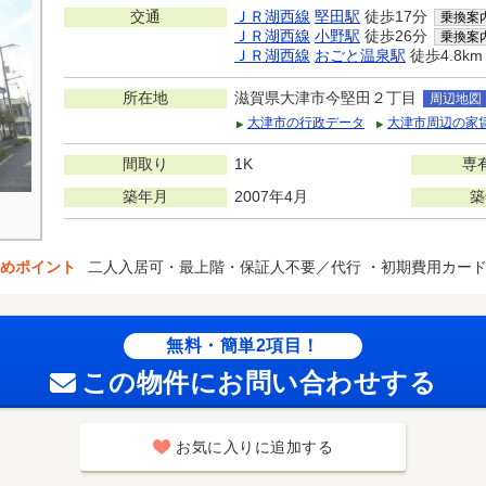
交通
ＪＲ湖西線
堅田駅
徒歩17分
乗換案
ＪＲ湖西線
小野駅
徒歩26分
乗換案
ＪＲ湖西線
おごと温泉駅
徒歩4.8km
所在地
滋賀県大津市今堅田２丁目
周辺地図
大津市の行政データ
大津市周辺の家
間取り
1K
専
築年月
2007年4月
築
めポイント
二人入居可・最上階・保証人不要／代行 ・初期費用カー
無料・簡単2項目！
この物件にお問い合わせする
お気に入りに追加する