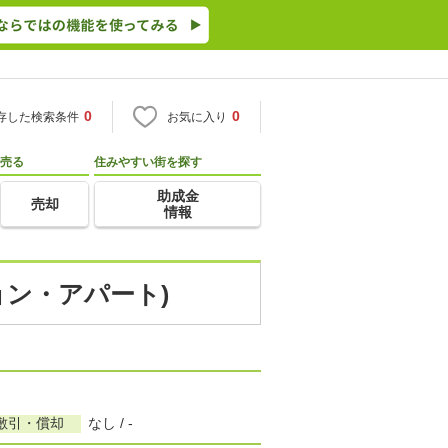
0
0
存した検索条件
お気に入り
売る
住みやすい街を探す
助成金
売却
情報
ョン・アパート)
敷引・償却
なし / -