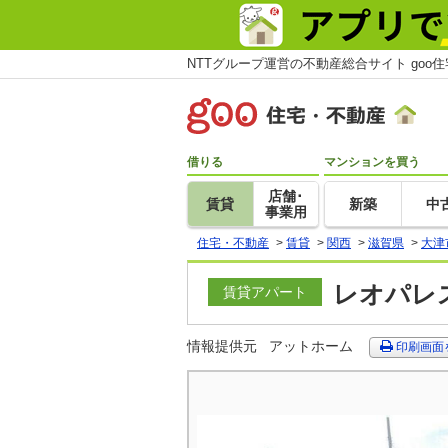
NTTグループ運営の不動産総合サイト goo
借りる
マンションを買う
店舗･
賃貸
新築
中
事業用
住宅・不動産
>
賃貸
>
関西
>
滋賀県
>
大津
レオパレス
賃貸アパート
情報提供元
アットホーム
印刷画面