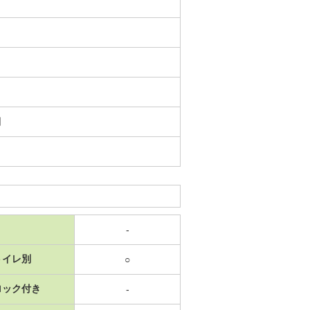
日
-
トイレ別
○
ロック付き
-