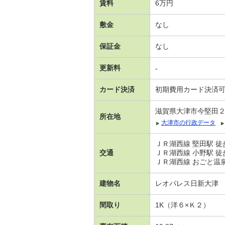
賃料
6万円
敷金
なし
保証金
なし
更新料
-
カード決済
初期費用カード決済
滋賀県大津市今堅田
所在地
大津市の行政データ
ＪＲ湖西線 堅田駅 徒
交通
ＪＲ湖西線 小野駅 徒
ＪＲ湖西線 おごと温泉駅
建物名
レオパレス日新大津
間取り
1K（洋６×Ｋ２）