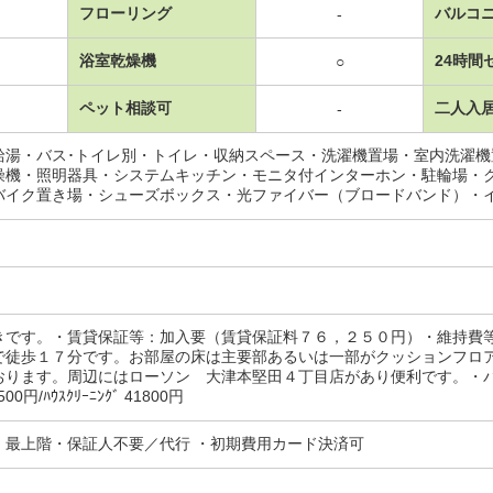
フローリング
バルコ
-
浴室乾燥機
24時間
○
ペット相談可
二人入
-
給湯・バス･トイレ別・トイレ・収納スペース・洗濯機置場・室内洗濯
燥機・照明器具・システムキッチン・モニタ付インターホン・駐輪場・
バイク置き場・シューズボックス・光ファイバー（ブロードバンド）・
きです。・賃貸保証等：加入要（賃貸保証料７６，２５０円）・維持費
で徒歩１７分です。お部屋の床は主要部あるいは一部がクッションフロ
おります。周辺にはローソン 大津本堅田４丁目店があり便利です。・バ
0円/ﾊｳｽｸﾘｰﾆﾝｸﾞ 41800円
・最上階・保証人不要／代行 ・初期費用カード決済可