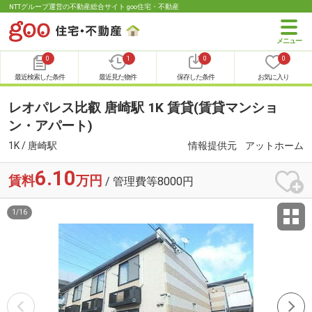
NTTグループ運営の不動産総合サイト goo住宅・不動産
0
1
0
0
最近検索した条件
最近見た物件
保存した条件
お気に入り
レオパレス比叡 唐崎駅 1K 賃貸(賃貸マンショ
ン・アパート)
1K / 唐崎駅
情報提供元
アットホーム
6.10
賃料
万円
/ 管理費等8000円
1
/
16