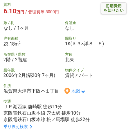
賃料
初期費用
6.10
を知りたい
/ 管理費等 8000円
万円
敷 / 礼
保証金
なし / 1ヶ月
なし
専有面積
間取り
2
1K(Ｋ３×洋８．５)
23.18m
所在階 / 階数
方位
2階 / 2階建
北東
築年数
物件タイプ
2006年2月(築20年7ヶ月)
賃貸アパート
住所
滋賀県大津市下阪本１丁目
地図
交通
ＪＲ湖西線 唐崎駅 徒歩11分
京阪電鉄石山坂本線 穴太駅 徒歩10分
京阪電鉄石山坂本線 松ノ馬場駅 徒歩22分
乗り換え検索