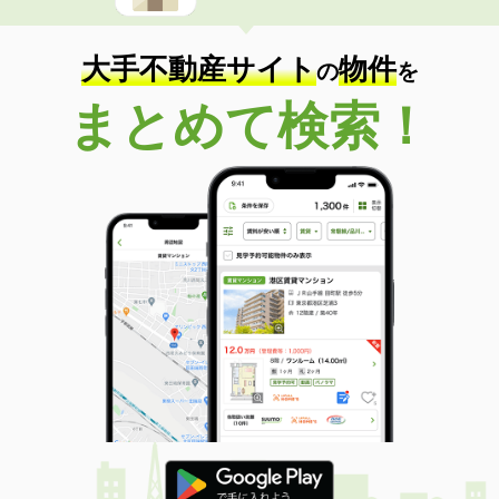
大手不動産サイト
物件
の
を
まとめて検索！