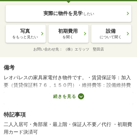
実際に物件を見学
したい
写真
初期費用
設備
をもっと見たい
を聞く
について聞く
お問い合わせ先
（株）エリッツ 堅田店
備考
レオパレスの家具家電付き物件です。・賃貸保証等：加入
要（賃貸保証料７６，１５０円）・維持費等：設備維持費
５００円／月・町費３，３００円／月・【ＣＭでもおなじ
続きを見る
みレオパレスシリーズ】単身赴任の方、転勤が多い方にお
すすめの家具家電付き。ＪＲ唐崎駅徒歩１１分の家具付き
特記事項
単身物件です。室内家具が付いていますので、お荷物一つ
でラクラクお引っ越しが可能・バイク置場：なし・駐輪
二人入居可・角部屋・最上階・保証人不要／代行 ・初期費
場：有/鍵交換費用 16500円/ﾊｳｽｸﾘｰﾆﾝｸﾞ 52250円
用カード決済可