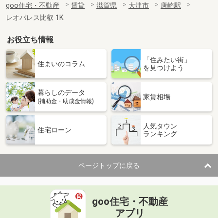
goo住宅・不動産
賃貸
滋賀県
大津市
唐崎駅
レオパレス比叡 1K
お役立ち情報
「住みたい街」
住まいのコラム
を見つけよう
暮らしのデータ
家賃相場
(補助金・助成金情報)
人気タウン
住宅ローン
ランキング
ページトップに戻る
goo住宅・不動産
アプリ