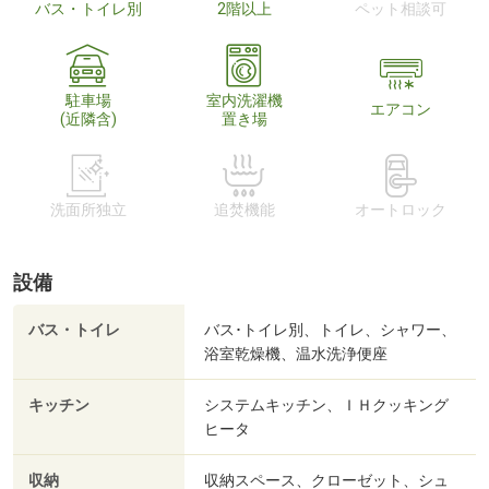
バス・トイレ別
2階以上
ペット相談可
駐車場
室内洗濯機
エアコン
(近隣含)
置き場
洗面所独立
追焚機能
オートロック
設備
バス・トイレ
バス･トイレ別、トイレ、シャワー、
浴室乾燥機、温水洗浄便座
キッチン
システムキッチン、ＩＨクッキング
ヒータ
収納
収納スペース、クローゼット、シュ