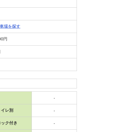
車場を探す
00円
日
-
トイレ別
-
ロック付き
-