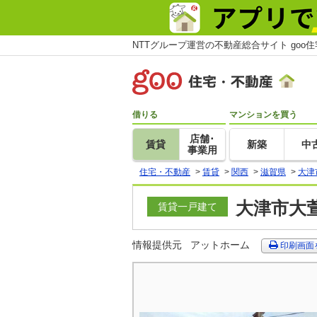
NTTグループ運営の不動産総合サイト goo
借りる
マンションを買う
店舗･
賃貸
新築
中
事業用
住宅・不動産
>
賃貸
>
関西
>
滋賀県
>
大津
大津市大萱
賃貸一戸建て
情報提供元
アットホーム
印刷画面