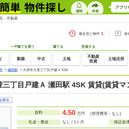
住宅・不動産
1
最近見た物件
保
一戸建てを買う
建てる
投資する
不動産
古
新築
中古
土地
土地活用
投資
市
>
瀬田駅
>
大津市大萱三丁目戸建Ａ 4SK
三丁目戸建Ａ 瀬田駅 4SK 賃貸(賃貸
を表示
4.50
賃料
万円 (管理費等：なし)
礼金・敷金
なし / 1ヶ月
保証金/