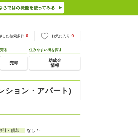
0
0
存した検索条件
お気に入り
売る
住みやすい街を探す
助成金
売却
情報
マンション・アパート)
敷引・償却
なし / -