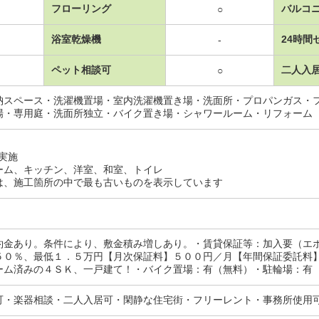
フローリング
バルコ
○
浴室乾燥機
24時間
-
ペット相談可
二人入
○
納スペース・洗濯機置場・室内洗濯機置き場・洗面所・プロパンガス・
場・専用庭・洗面所独立・バイク置き場・シャワールーム・リフォーム
月実施
ーム、キッチン、洋室、和室、トイレ
は、施工箇所の中で最も古いものを表示しています
約金あり。条件により、敷金積み増しあり。・賃貸保証等：加入要（エ
５０％、最低１．５万円【月次保証料】５００円／月【年間保証委託料
ーム済みの４ＳＫ、一戸建て！・バイク置場：有（無料）・駐輪場：有
可・楽器相談・二人入居可・閑静な住宅街・フリーレント・事務所使用