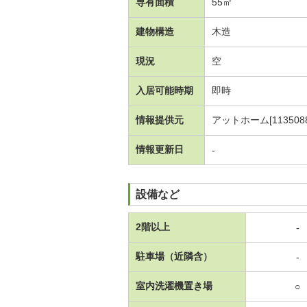
専有面積
55㎡
建物構造
木造
現況
空
入居可能時期
即時
情報提供元
アットホーム[1135088
情報更新日
-
設備など
2階以上
-
駐車場（近隣含）
-
室内洗濯機置き場
○