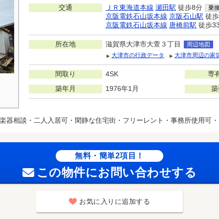
交通
ＪＲ東海道本線
瀬田駅
徒歩8分
乗
京阪電鉄石山坂本線
京阪石山駅
徒歩
京阪電鉄石山坂本線
唐橋前駅
徒歩3
所在地
滋賀県大津市大萱３丁目
周辺地図
大津市の行政データ
大津市周辺の家
間取り
4SK
専
築年月
1976年1月
築
楽器相談・二人入居可・閑静な住宅街・フリーレント・事務所使用可・
無料・簡単2項目！
この物件にお問い合わせする
お気に入りに追加する