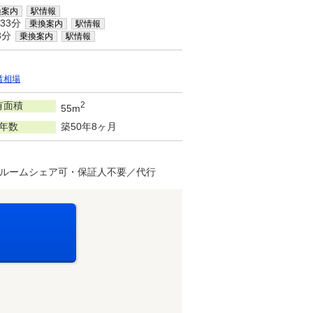
換案内
駅情報
33分
乗換案内
駅情報
3分
乗換案内
駅情報
賃相場
有面積
2
55m
年数
築50年8ヶ月
ルームシェア可・保証人不要／代行