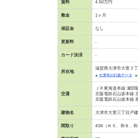
賃料
4.50万円
敷金
1ヶ月
保証金
なし
更新料
-
カード決済
-
滋賀県大津市大萱３
所在地
大津市の行政データ
ＪＲ東海道本線 瀬田駅
交通
京阪電鉄石山坂本線 京
京阪電鉄石山坂本線 唐
建物名
大津市大萱三丁目戸
間取り
4SK（Ｋ５、和８、