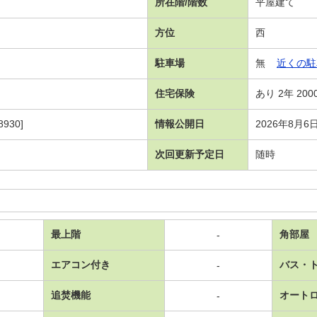
所在階/階数
平屋建て
方位
西
駐車場
無
近くの駐
住宅保険
あり 2年 200
930]
情報公開日
2026年8月6
次回更新予定日
随時
最上階
角部屋
-
エアコン付き
バス・
-
追焚機能
オート
-