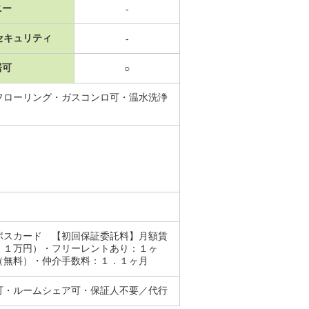
ニー
-
セキュリティ
-
居可
○
フローリング・ガスコンロ可・温水洗浄
ポスカード 【初回保証委託料】月額賃
】１万円）・フリーレントあり：１ヶ
（無料）・仲介手数料：１．１ヶ月
可・ルームシェア可・保証人不要／代行