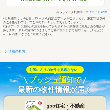
暮らしデータ提供元：
生活ガイド.com
※行政機関により公表していない地域及びデータがございます。東京23区以外
の政令指定都市は、市全体のデータとして表示しています。
※提供データには細心の注意を払っておりますが、調査後に変更がある場合が
あります。 最新の情報につきましては各市区役所までお問い合わせいただく
か、自治体HPなどをご確認ください。
情報の見方
お気に入りの物件を見逃さない！
プッシュ通知で
最新の物件情報が届く
goo住宅・不動産