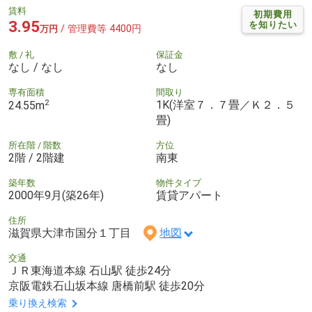
賃料
初期費用
3.95
を知りたい
/ 管理費等 4400円
万円
敷 / 礼
保証金
なし / なし
なし
専有面積
間取り
2
1K(洋室７．７畳／Ｋ２．５
24.55m
畳)
所在階 / 階数
方位
2階 / 2階建
南東
築年数
物件タイプ
2000年9月(築26年)
賃貸アパート
住所
滋賀県大津市国分１丁目
地図
交通
ＪＲ東海道本線 石山駅 徒歩24分
京阪電鉄石山坂本線 唐橋前駅 徒歩20分
乗り換え検索