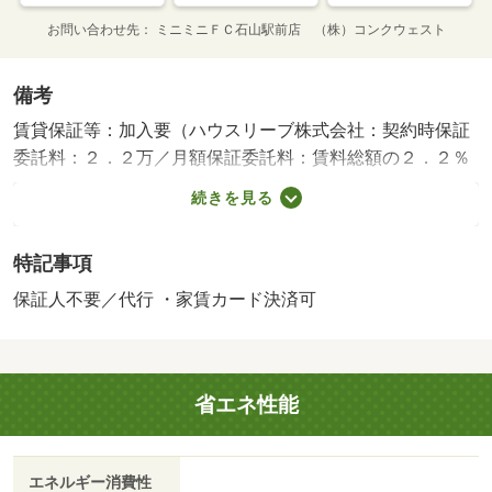
お問い合わせ先
ミニミニＦＣ石山駅前店 （株）コンクウェスト
備考
賃貸保証等：加入要（ハウスリーブ株式会社：契約時保証
委託料：２．２万／月額保証委託料：賃料総額の２．２％
又は５．５％ ※ペット可は２．５万／２．５％）・管理
続きを見る
形態／管理員の勤務形態：不在・便利な室内洗濯機置場が
魅力の素敵な物件となっています。便利なガスコンロ設置
特記事項
済／システムキッチン設置でいつでも楽しくお料理できま
すよ。初期費用はカード決済に対応しています。・駐輪
保証人不要／代行 ・家賃カード決済可
場：有/クリーニング費用 50000円
省エネ性能
エネルギー消費性