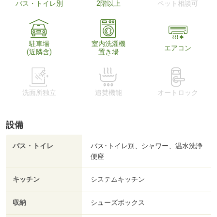
バス・トイレ別
2階以上
ペット相談可
駐車場
室内洗濯機
エアコン
(近隣含)
置き場
洗面所独立
追焚機能
オートロック
設備
バス・トイレ
バス･トイレ別、シャワー、温水洗浄
便座
キッチン
システムキッチン
収納
シューズボックス