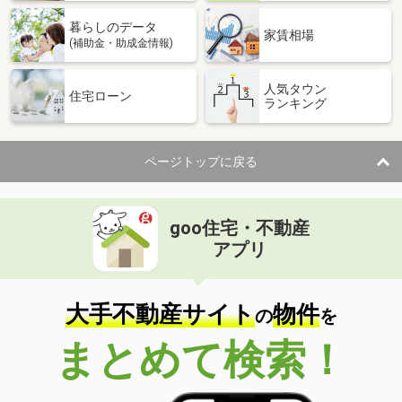
暮らしのデータ
家賃相場
(補助金・助成金情報)
人気タウン
住宅ローン
ランキング
ページトップに戻る
goo住宅・不動産
アプリ
大手不動産サイト
物件
の
を
まとめて検索！