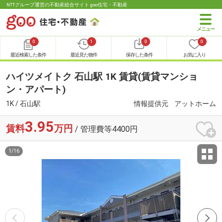
NTTグループ運営の不動産総合サイト goo住宅・不動産
0
1
0
0
最近検索した条件
最近見た物件
保存した条件
お気に入り
ハイツメイトク 石山駅 1K 賃貸(賃貸マンショ
ン・アパート)
1K / 石山駅
情報提供元
アットホーム
3.95
賃料
万円
/ 管理費等4400円
1
/
16