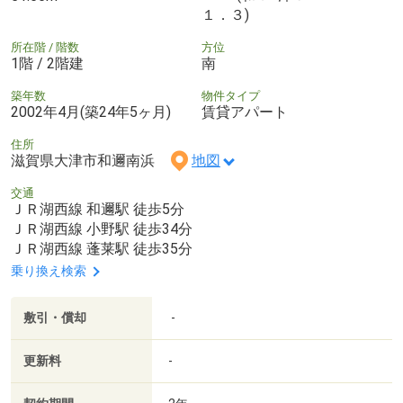
１．３)
所在階 / 階数
方位
1階 / 2階建
南
築年数
物件タイプ
2002年4月(築24年5ヶ月)
賃貸アパート
住所
滋賀県大津市和邇南浜
地図
交通
ＪＲ湖西線 和邇駅 徒歩5分
ＪＲ湖西線 小野駅 徒歩34分
ＪＲ湖西線 蓬莱駅 徒歩35分
乗り換え検索
敷引・償却
-
更新料
-