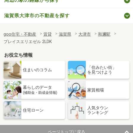
周辺の駅の路線から探す
滋賀県大津市の不動産を探す
goo住宅・不動産
賃貸
滋賀県
大津市
和邇駅
プレイスエリエゼル 2LDK
お役立ち情報
「住みたい街」
住まいのコラム
を見つけよう
暮らしのデータ
家賃相場
(補助金・助成金情報)
人気タウン
住宅ローン
ランキング
ページトップに戻る