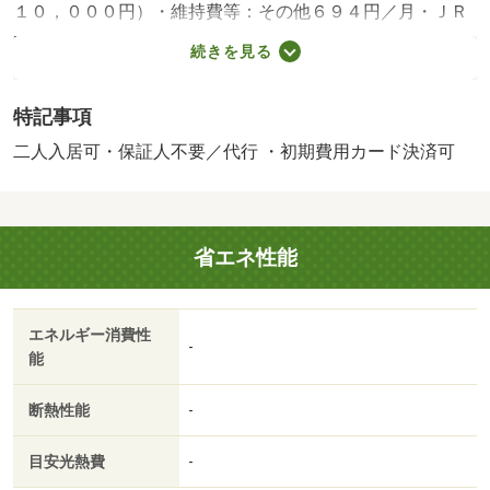
１０，０００円）・維持費等：その他６９４円／月・ＪＲ
湖西線の和邇駅まで徒歩５分の物件です。お部屋はおもな
続きを見る
開口部が南方向に向いており、収納としてクローゼットを
２か所備えております。周辺にはファミリーマート 和邇
特記事項
南浜店があり便利です。・バイク置場：有（無料）・駐輪
場：有/抗菌施工代 17050円
二人入居可・保証人不要／代行 ・初期費用カード決済可
省エネ性能
エネルギー消費性
-
能
断熱性能
-
目安光熱費
-