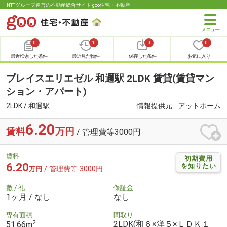
NTTグループ運営の不動産総合サイト goo住宅・不動産
0
1
0
0
最近検索した条件
最近見た物件
保存した条件
お気に入り
プレイスエリエゼル 和邇駅 2LDK 賃貸(賃貸マン
ション・アパート)
2LDK / 和邇駅
情報提供元
アットホーム
6.20
賃料
万円
/ 管理費等3000円
賃料
初期費用
6.20
を知りたい
/ 管理費等 3000円
万円
敷 / 礼
保証金
1ヶ月 / なし
なし
専有面積
間取り
2
2LDK(和６×洋５×ＬＤＫ１
51.66m