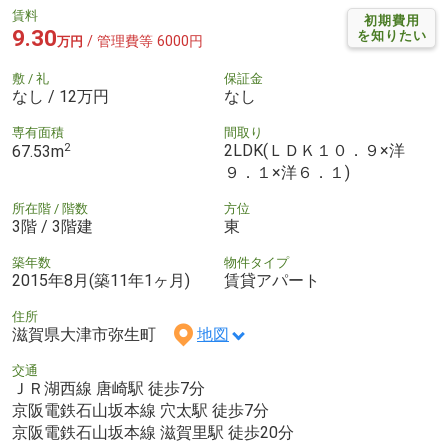
賃料
初期費用
9.30
を知りたい
/ 管理費等 6000円
万円
敷 / 礼
保証金
なし / 12万円
なし
専有面積
間取り
2
2LDK(ＬＤＫ１０．９×洋
67.53m
９．１×洋６．１)
所在階 / 階数
方位
3階 / 3階建
東
築年数
物件タイプ
2015年8月(築11年1ヶ月)
賃貸アパート
住所
滋賀県大津市弥生町
地図
交通
ＪＲ湖西線 唐崎駅 徒歩7分
京阪電鉄石山坂本線 穴太駅 徒歩7分
京阪電鉄石山坂本線 滋賀里駅 徒歩20分