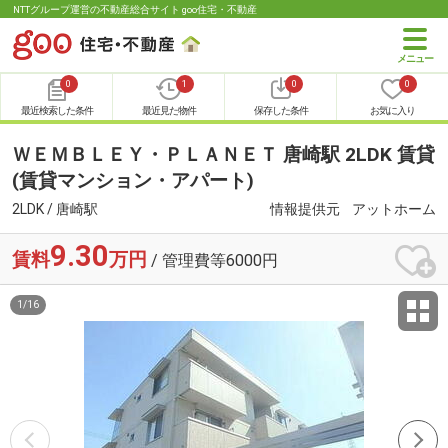
NTTグループ運営の不動産総合サイト goo住宅・不動産
0
1
0
0
最近検索した条件
最近見た物件
保存した条件
お気に入り
ＷＥＭＢＬＥＹ・ＰＬＡＮＥＴ 唐崎駅 2LDK 賃貸
(賃貸マンション・アパート)
2LDK / 唐崎駅
情報提供元
アットホーム
9.30
賃料
万円
/ 管理費等6000円
1
/
16