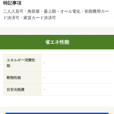
特記事項
はスーパーなどもありますので、生活面も充実しておりま
す。・バイク置場：なし・駐輪場：有/鍵交換費用 16500
二人入居可・角部屋・最上階・オール電化・初期費用カー
円/ﾊｳｽｸﾘｰﾆﾝｸﾞ 82500円
ド決済可・家賃カード決済可
省エネ性能
エネルギー消費性
-
能
断熱性能
-
目安光熱費
-