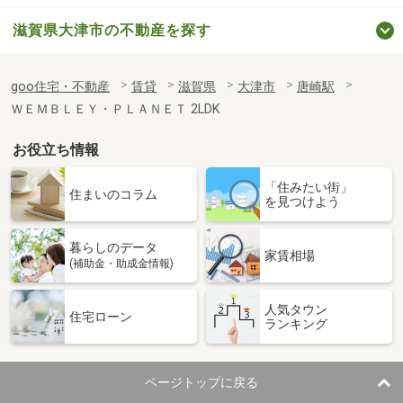
滋賀県大津市の不動産を探す
goo住宅・不動産
賃貸
滋賀県
大津市
唐崎駅
ＷＥＭＢＬＥＹ・ＰＬＡＮＥＴ 2LDK
お役立ち情報
「住みたい街」
住まいのコラム
を見つけよう
暮らしのデータ
家賃相場
(補助金・助成金情報)
人気タウン
住宅ローン
ランキング
ページトップに戻る