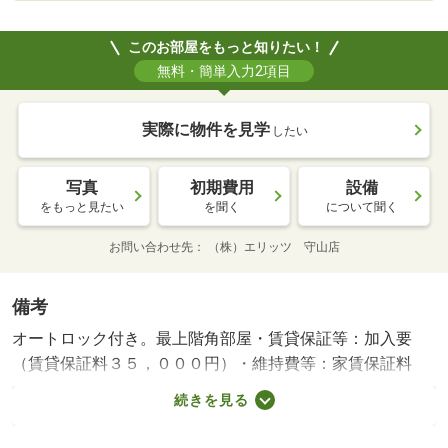
このお部屋をもっと知りたい！
無料・簡単入力2項目
実際に物件を見学
したい
写真
初期費用
設備
をもっと見たい
を聞く
について聞く
お問い合わせ先
（株）エリッツ 守山店
備考
オートロック付き。最上階角部屋・賃貸保証等：加入要
（賃貸保証料３５，０００円）・維持費等：家賃保証料
１，８５１円／月・ファミリー向けの２ＬＤＫのお部屋で
続きを見る
す。ウォークインクローゼットがありますので収納には困
りません。唐崎駅まで徒歩７分の距離にあります。近隣に