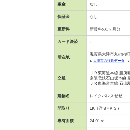
敷金
なし
保証金
なし
更新料
新賃料の1ヶ月分
カード決済
-
滋賀県大津市丸の内
所在地
大津市の行政データ
ＪＲ東海道本線 膳所駅
交通
京阪電鉄石山坂本線 
ＪＲ東海道本線 石山駅
建物名
レイクパレスゼゼ
間取り
1K（洋８×Ｋ３）
専有面積
24.01㎡