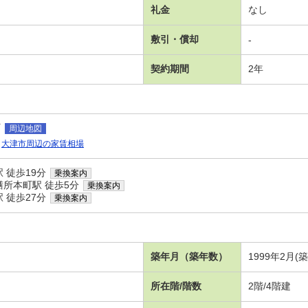
礼金
なし
敷引・償却
-
契約期間
2年
町
周辺地図
大津市周辺の家賃相場
 徒歩19分
乗換案内
膳所本町駅 徒歩5分
乗換案内
 徒歩27分
乗換案内
築年月（築年数）
1999年2月(
所在階/階数
2階/4階建