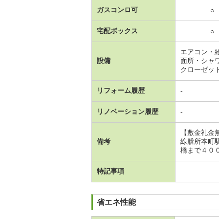
ガスコンロ可
○
宅配ボックス
○
エアコン・
設備
面所・シャ
クローゼッ
リフォーム履歴
-
リノベーション履歴
-
【敷金礼金
備考
線膳所本町
橋まで４０
特記事項
省エネ性能