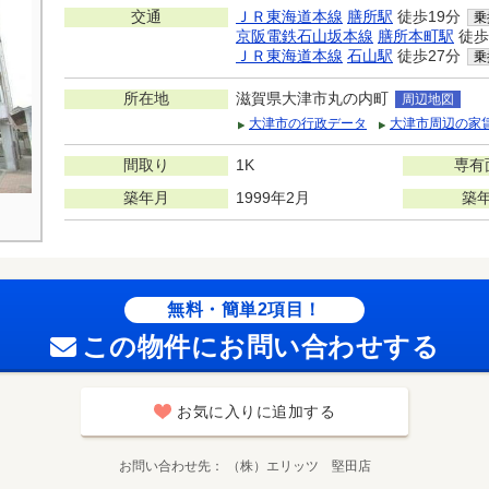
交通
ＪＲ東海道本線
膳所駅
徒歩19分
乗
京阪電鉄石山坂本線
膳所本町駅
徒歩
ＪＲ東海道本線
石山駅
徒歩27分
乗
所在地
滋賀県大津市丸の内町
周辺地図
大津市の行政データ
大津市周辺の家
間取り
1K
専有
築年月
1999年2月
築
無料・簡単2項目！
この物件にお問い合わせする
お気に入りに追加する
お問い合わせ先
（株）エリッツ 堅田店