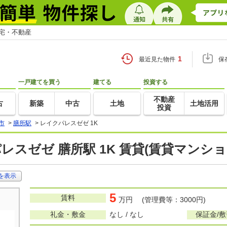
住宅・不動産
1
最近見た物件
保
一戸建てを買う
建てる
投資する
不動産
古
新築
中古
土地
土地活用
投資
市
>
膳所駅
>
レイクパレスゼゼ 1K
レスゼゼ 膳所駅 1K 賃貸(賃貸マンシ
を表示
5
賃料
万円 (管理費等：3000円)
礼金・敷金
なし / なし
保証金/