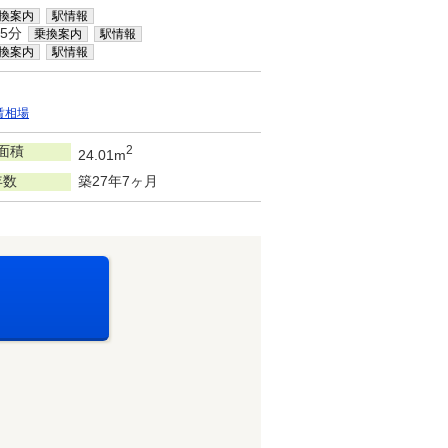
換案内
駅情報
5分
乗換案内
駅情報
換案内
駅情報
賃相場
面積
2
24.01m
年数
築27年7ヶ月