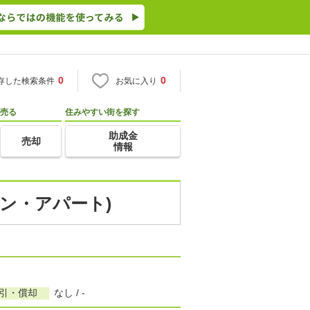
0
0
存した検索条件
お気に入り
売る
住みやすい街を探す
助成金
売却
情報
ョン・アパート)
敷引・償却
なし / -