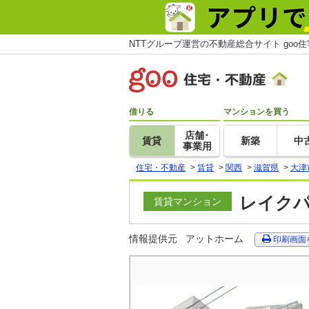
NTTグループ運営の不動産総合サイト goo
借りる
マンションを買う
店舗･
賃貸
新築
中
事業用
住宅・不動産
>
賃貸
>
関西
>
滋賀県
>
大津
レイクパ
賃貸マンション
情報提供元
アットホーム
印刷画面