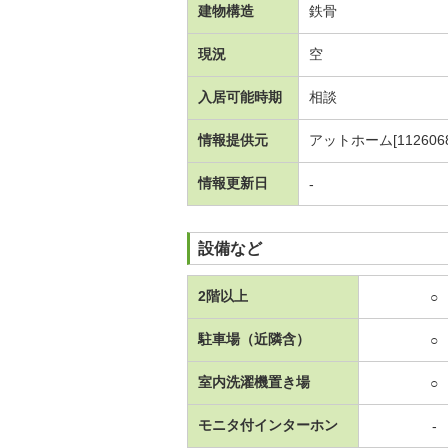
建物構造
鉄骨
現況
空
入居可能時期
相談
情報提供元
アットホーム[1126068
情報更新日
-
設備など
2階以上
○
駐車場（近隣含）
○
室内洗濯機置き場
○
モニタ付インターホン
-