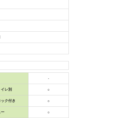
日
-
トイレ別
○
ロック付き
○
ニー
○