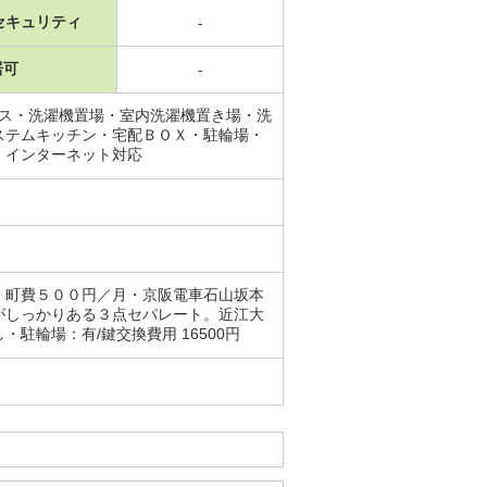
セキュリティ
-
居可
-
ース・洗濯機置場・室内洗濯機置き場・洗
ステムキッチン・宅配ＢＯＸ・駐輪場・
・インターネット対応
：町費５００円／月・京阪電車石山坂本
がしっかりある３点セパレート。近江大
駐輪場：有/鍵交換費用 16500円