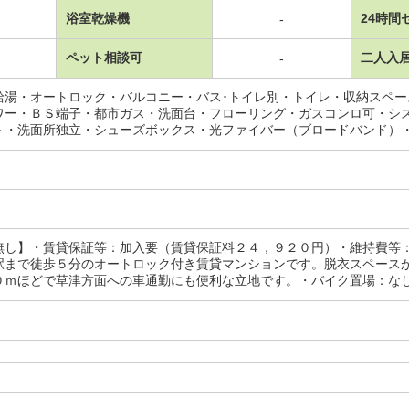
浴室乾燥機
24時間
-
ペット相談可
二人入
-
給湯・オートロック・バルコニー・バス･トイレ別・トイレ・収納スペ
ワー・ＢＳ端子・都市ガス・洗面台・フローリング・ガスコンロ可・シ
ト・洗面所独立・シューズボックス・光ファイバー（ブロードバンド）
無し】・賃貸保証等：加入要（賃貸保証料２４，９２０円）・維持費等
駅まで徒歩５分のオートロック付き賃貸マンションです。脱衣スペース
０ｍほどで草津方面への車通勤にも便利な立地です。・バイク置場：なし・