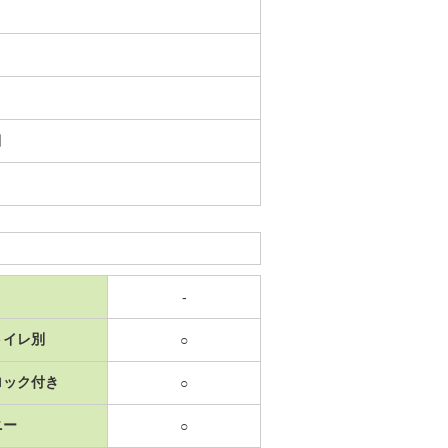
日
-
トイレ別
○
ロック付き
○
ニー
○