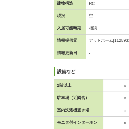
建物構造
RC
現況
空
入居可能時期
相談
情報提供元
アットホーム[1125931
情報更新日
-
設備など
2階以上
○
駐車場（近隣含）
○
室内洗濯機置き場
○
モニタ付インターホン
○