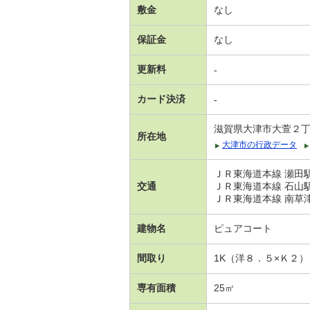
敷金
なし
保証金
なし
更新料
-
カード決済
-
滋賀県大津市大萱２
所在地
大津市の行政データ
ＪＲ東海道本線 瀬田駅
交通
ＪＲ東海道本線 石山駅
ＪＲ東海道本線 南草津駅
建物名
ピュアコート
間取り
1K（洋８．５×Ｋ２）
専有面積
25㎡