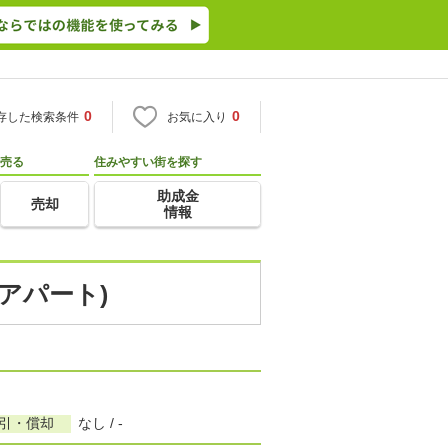
0
0
存した検索条件
お気に入り
売る
住みやすい街を探す
助成金
売却
情報
アパート)
敷引・償却
なし / -