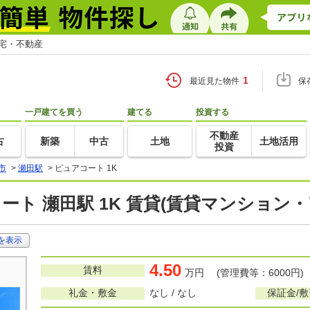
住宅・不動産
1
最近見た物件
保
一戸建てを買う
建てる
投資する
不動産
古
新築
中古
土地
土地活用
投資
市
>
瀬田駅
>
ピュアコート 1K
ート 瀬田駅 1K 賃貸(賃貸マンション・
を表示
4.50
賃料
万円 (管理費等：6000円)
礼金・敷金
なし / なし
保証金/