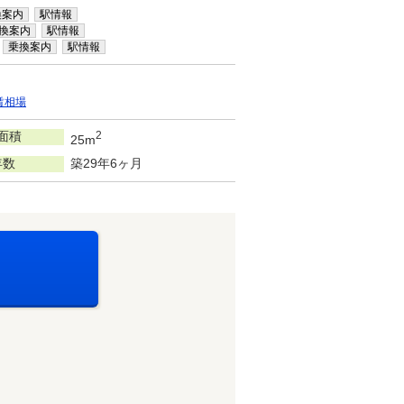
換案内
駅情報
換案内
駅情報
乗換案内
駅情報
賃相場
面積
2
25m
年数
築29年6ヶ月