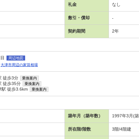
礼金
なし
敷引・償却
-
契約期間
2年
丁目
周辺地図
大津市周辺の家賃相場
 徒歩3分
乗換案内
 徒歩35分
乗換案内
 徒歩3.6km
乗換案内
築年月（築年数）
1997年3月(
所在階/階数
3階/4階建