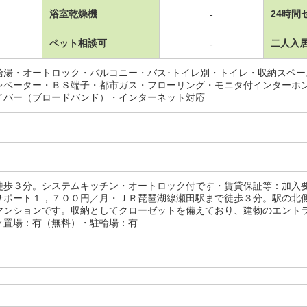
浴室乾燥機
24時間
-
ペット相談可
二人入
-
給湯・オートロック・バルコニー・バス･トイレ別・トイレ・収納スペ
レベーター・ＢＳ端子・都市ガス・フローリング・モニタ付インターホ
イバー（ブロードバンド）・インターネット対応
徒歩３分。システムキッチン・オートロック付です・賃貸保証等：加入
サポート１，７００円／月・ＪＲ琵琶湖線瀬田駅まで徒歩３分。駅の北
マンションです。収納としてクローゼットを備えており、建物のエント
ク置場：有（無料）・駐輪場：有