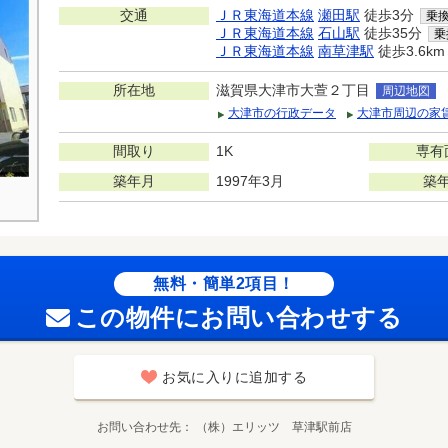
交通
ＪＲ東海道本線
瀬田駅
徒歩3分
乗
ＪＲ東海道本線
石山駅
徒歩35分
乗
ＪＲ東海道本線
南草津駅
徒歩3.6km
所在地
滋賀県大津市大萱２丁目
周辺地図
大津市の行政データ
大津市周辺の家
間取り
1K
専有
築年月
1997年3月
築
無料・簡単2項目！
この物件にお問い合わせする
お気に入りに追加する
お問い合わせ先
（株）エリッツ 草津駅前店