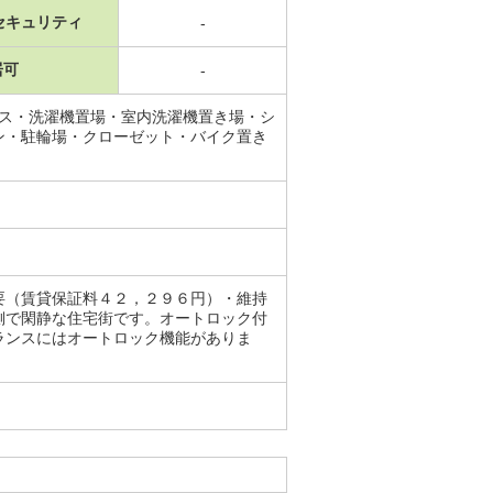
セキュリティ
-
居可
-
ース・洗濯機置場・室内洗濯機置き場・シ
ン・駐輪場・クローゼット・バイク置き
要（賃貸保証料４２，２９６円）・維持
側で閑静な住宅街です。オートロック付
ランスにはオートロック機能がありま