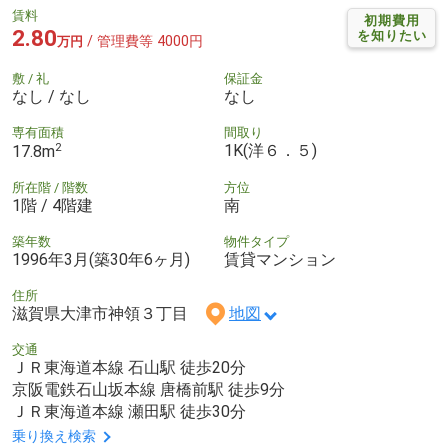
賃料
初期費用
2.80
を知りたい
/ 管理費等 4000円
万円
敷 / 礼
保証金
なし / なし
なし
専有面積
間取り
2
1K(洋６．５)
17.8m
所在階 / 階数
方位
1階 / 4階建
南
築年数
物件タイプ
1996年3月(築30年6ヶ月)
賃貸マンション
住所
滋賀県大津市神領３丁目
地図
交通
ＪＲ東海道本線 石山駅 徒歩20分
京阪電鉄石山坂本線 唐橋前駅 徒歩9分
ＪＲ東海道本線 瀬田駅 徒歩30分
乗り換え検索