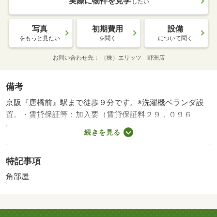
実際に物件を見学
したい
写真
初期費用
設備
をもっと見たい
を聞く
について聞く
お問い合わせ先
（株）エリッツ 野洲店
備考
京阪『唐橋前』駅まで徒歩９分です。※洗濯機ベランダ設
置。・賃貸保証等：加入要（賃貸保証料２９，０９６
円）・維持費等：水道代２，５００円／月・ＥＬサポート
続きを見る
１，７００円／月・【インターネット無料】ＪＲ石山駅徒
歩２０分。京阪石山坂本線唐橋前まで徒歩９分。お風呂、
特記事項
トイレ別の単身様専用賃貸物件です。１口システムキッチ
ン設備。南向きベランダで日当たり良好。共用部には宅配
角部屋
ＢＯＸ・バイク置場：有（無料）・駐輪場：有