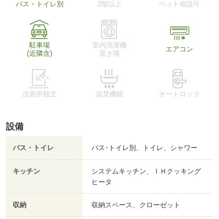
バス・トイレ別
2階以上
ペット相談可
駐車場
室内洗濯機
エアコン
(近隣含)
置き場
洗面所独立
追焚機能
オートロック
設備
バス・トイレ
バス･トイレ別、トイレ、シャワー
キッチン
システムキッチン、ＩＨクッキング
ヒータ
収納
収納スペース、クローゼット