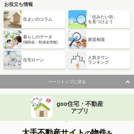
お役立ち情報
「住みたい街」
住まいのコラム
を見つけよう
暮らしのデータ
家賃相場
(補助金・助成金情報)
人気タウン
住宅ローン
ランキング
ページトップに戻る
goo住宅・不動産
アプリ
大手不動産サイト
物件
の
を