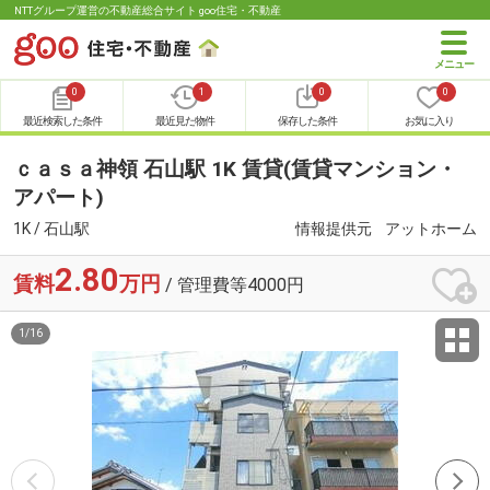
NTTグループ運営の不動産総合サイト goo住宅・不動産
0
1
0
0
最近検索した条件
最近見た物件
保存した条件
お気に入り
ｃａｓａ神領 石山駅 1K 賃貸(賃貸マンション・
アパート)
1K / 石山駅
情報提供元
アットホーム
2.80
賃料
万円
/ 管理費等4000円
1
/
16