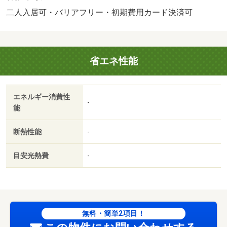
費用 22000円
二人入居可・バリアフリー・初期費用カード決済可
省エネ性能
エネルギー消費性
-
能
断熱性能
-
目安光熱費
-
無料・簡単2項目！