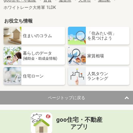
goo住宅・不動産
賃貸
滋賀県
大津市
瀬田駅
ホワイトレーク大将軍 1LDK
お役立ち情報
「住みたい街」
住まいのコラム
を見つけよう
暮らしのデータ
家賃相場
(補助金・助成金情報)
人気タウン
住宅ローン
ランキング
ページトップに戻る
goo住宅・不動産
アプリ