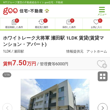
NTTグループ運営の不動産総合サイト goo住宅・不動産
0
1
0
0
最近検索した条件
最近見た物件
保存した条件
お気に入り
ホワイトレーク大将軍 瀬田駅 1LDK 賃貸(賃貸マ
ンション・アパート)
1LDK / 瀬田駅
情報提供元
アットホーム
7.50
賃料
万円
/ 管理費等6000円
1
/
16