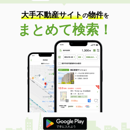
大手不動産サイト
物件
の
を
まとめて検索！