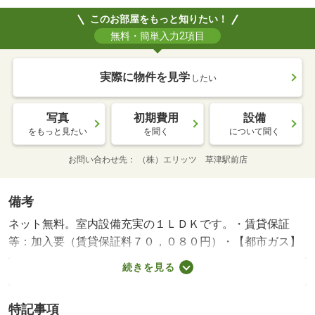
このお部屋をもっと知りたい！
無料・簡単入力2項目
実際に物件を見学
したい
写真
初期費用
設備
をもっと見たい
を聞く
について聞く
お問い合わせ先
（株）エリッツ 草津駅前店
備考
ネット無料。室内設備充実の１ＬＤＫです。・賃貸保証
等：加入要（賃貸保証料７０，０８０円）・【都市ガス】
ＪＲ琵琶湖線瀬田駅から徒歩１３分の物件です。１２帖あ
続きを見る
るリビングが特徴的でのんびりとした住空間が望めそうで
す。エアコンやシャワー付き洗面台、浴室乾燥機など設備
特記事項
が充実してます。・バイク置場：なし・駐輪場：有/鍵交換