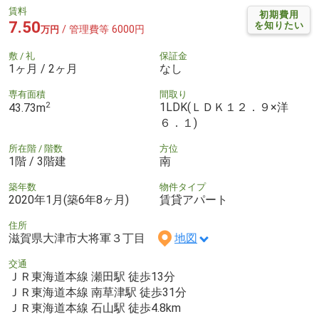
賃料
初期費用
7.50
を知りたい
/ 管理費等 6000円
万円
敷 / 礼
保証金
1ヶ月 / 2ヶ月
なし
専有面積
間取り
2
1LDK(ＬＤＫ１２．９×洋
43.73m
６．１)
所在階 / 階数
方位
1階 / 3階建
南
築年数
物件タイプ
2020年1月(築6年8ヶ月)
賃貸アパート
住所
滋賀県大津市大将軍３丁目
地図
交通
ＪＲ東海道本線 瀬田駅 徒歩13分
ＪＲ東海道本線 南草津駅 徒歩31分
ＪＲ東海道本線 石山駅 徒歩4.8km