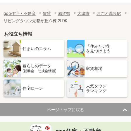
goo住宅・不動産
賃貸
滋賀県
大津市
おごと温泉駅
リビングタウン湖都が丘Ｃ棟 2LDK
お役立ち情報
「住みたい街」
住まいのコラム
を見つけよう
暮らしのデータ
家賃相場
(補助金・助成金情報)
人気タウン
住宅ローン
ランキング
ページトップに戻る