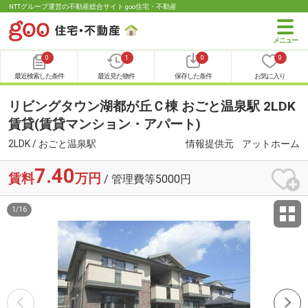
NTTグループ運営の不動産総合サイト goo住宅・不動産
0
1
0
0
最近検索した条件
最近見た物件
保存した条件
お気に入り
リビングタウン湖都が丘Ｃ棟 おごと温泉駅 2LDK
賃貸(賃貸マンション・アパート)
2LDK / おごと温泉駅
情報提供元
アットホーム
7.40
賃料
万円
/ 管理費等5000円
1
/
16