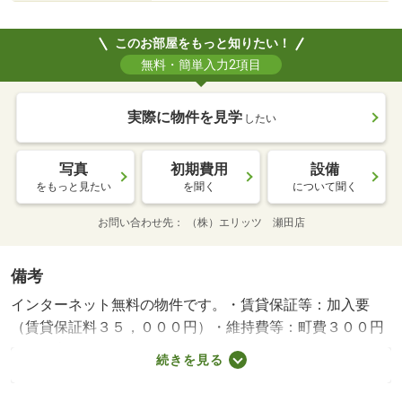
このお部屋をもっと知りたい！
無料・簡単入力2項目
実際に物件を見学
したい
写真
初期費用
設備
をもっと見たい
を聞く
について聞く
お問い合わせ先
（株）エリッツ 瀬田店
備考
インターネット無料の物件です。・賃貸保証等：加入要
（賃貸保証料３５，０００円）・維持費等：町費３００円
／月・家賃保証料１，６４８円／月・ＪＲ湖西線のおごと
続きを見る
温泉駅まで徒歩３分の物件です。お部屋は角部屋で隣室の
騒音の影響を受けにくい傾向にあり、浴室には浴室乾燥機