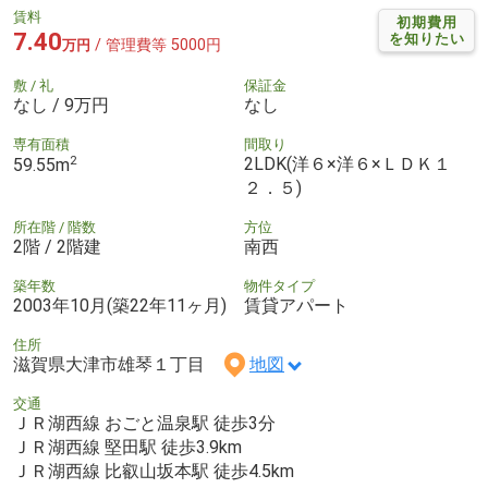
賃料
初期費用
7.40
を知りたい
/ 管理費等 5000円
万円
敷 / 礼
保証金
なし / 9万円
なし
専有面積
間取り
2
2LDK(洋６×洋６×ＬＤＫ１
59.55m
２．５)
所在階 / 階数
方位
2階 / 2階建
南西
築年数
物件タイプ
2003年10月(築22年11ヶ月)
賃貸アパート
住所
滋賀県大津市雄琴１丁目
地図
交通
ＪＲ湖西線 おごと温泉駅 徒歩3分
ＪＲ湖西線 堅田駅 徒歩3.9km
ＪＲ湖西線 比叡山坂本駅 徒歩4.5km