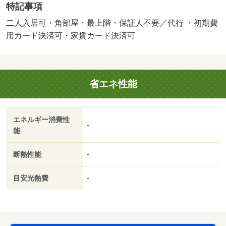
特記事項
が設置されております。周辺にはファミリーマート 大津
雄琴駅前店があり便利で・バイク置場：なし・駐輪場：有/
二人入居可・角部屋・最上階・保証人不要／代行 ・初期費
ﾊｳｽｸﾘｰﾆﾝｸﾞ 71500円
用カード決済可・家賃カード決済可
省エネ性能
エネルギー消費性
-
能
断熱性能
-
目安光熱費
-