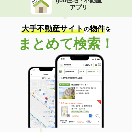
goo住宅・不動産
アプリ
大手不動産サイト
物件
の
を
まとめて検索！