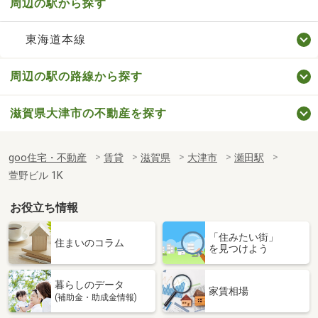
周辺の駅から探す
東海道本線
周辺の駅の路線から探す
滋賀県大津市の不動産を探す
goo住宅・不動産
賃貸
滋賀県
大津市
瀬田駅
萱野ビル 1K
お役立ち情報
「住みたい街」
住まいのコラム
を見つけよう
暮らしのデータ
家賃相場
(補助金・助成金情報)