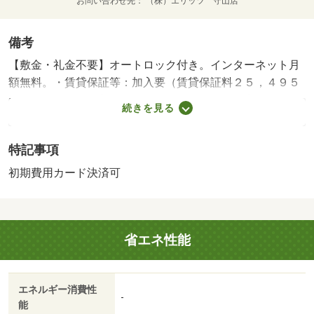
お問い合わせ先
（株）エリッツ 守山店
備考
【敷金・礼金不要】オートロック付き。インターネット月
額無料。・賃貸保証等：加入要（賃貸保証料２５，４９５
円）・維持費等：入居サポート９９０円／月・家賃保証料
続きを見る
８００円／月・ＪＲ琵琶湖線の瀬田駅までなんと徒歩１分
です。オートロック、エレベーターはもちろん、インター
特記事項
ネットも無料で使い放題のお一人様用賃貸マンションで
す。自転車で龍谷大学まで１５分、滋賀医科大学まで１５
初期費用カード決済可
分です。・バイク置場：有（無料）・駐輪場：有/ﾊｳｽｸﾘｰﾆﾝ
ｸﾞ 27500円/システム料金 5500円
省エネ性能
エネルギー消費性
-
能