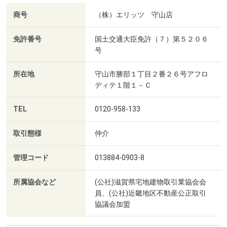
商号
（株）エリッツ 守山店
免許番号
国土交通大臣免許（７）第５２０６
号
所在地
守山市勝部１丁目２番２６号アフロ
ディテ１階１－Ｃ
TEL
0120-958-133
取引態様
仲介
管理コード
013884-0903-8
所属協会など
(公社)滋賀県宅地建物取引業協会会
員、(公社)近畿地区不動産公正取引
協議会加盟