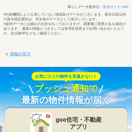
暮らしデータ提供元：
生活ガイド.com
※行政機関により公表していない地域及びデータがございます。東京23区以外
の政令指定都市は、市全体のデータとして表示しています。
※提供データには細心の注意を払っておりますが、調査後に変更がある場合が
あります。 最新の情報につきましては各市区役所までお問い合わせいただく
か、自治体HPなどをご確認ください。
情報の見方
お気に入りの物件を見逃さない！
プッシュ通知で
最新の物件情報が届く
goo住宅・不動産
アプリ