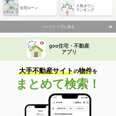
人気タウン
住宅ローン
ランキング
ページトップに戻る
goo住宅・不動産
アプリ
大手不動産サイト
物件
の
を
まとめて検索！