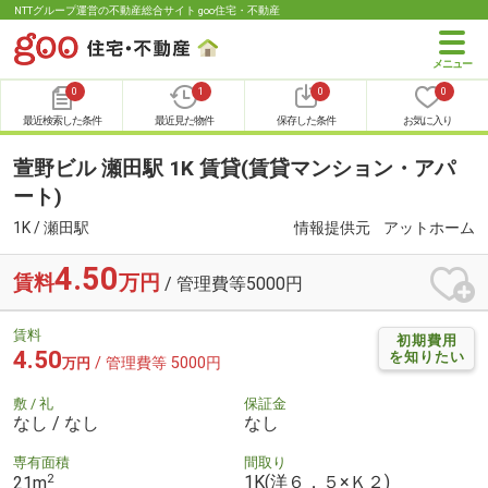
NTTグループ運営の不動産総合サイト goo住宅・不動産
0
1
0
0
最近検索した条件
最近見た物件
保存した条件
お気に入り
萱野ビル 瀬田駅 1K 賃貸(賃貸マンション・アパ
ート)
1K / 瀬田駅
情報提供元
アットホーム
4.50
賃料
万円
/ 管理費等5000円
賃料
初期費用
4.50
を知りたい
/ 管理費等 5000円
万円
敷 / 礼
保証金
なし / なし
なし
専有面積
間取り
2
1K(洋６．５×Ｋ２)
21m