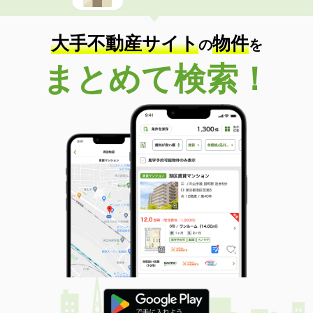
大手不動産サイト
物件
の
を
まとめて検索！