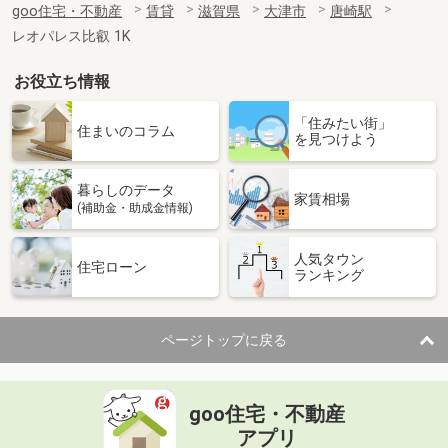
goo住宅・不動産
賃貸
滋賀県
大津市
唐崎駅
レオパレス比叡 1K
お役立ち情報
「住みたい街」
住まいのコラム
を見つけよう
暮らしのデータ
家賃相場
(補助金・助成金情報)
人気タウン
住宅ローン
ランキング
ページトップに戻る
goo住宅・不動産
アプリ