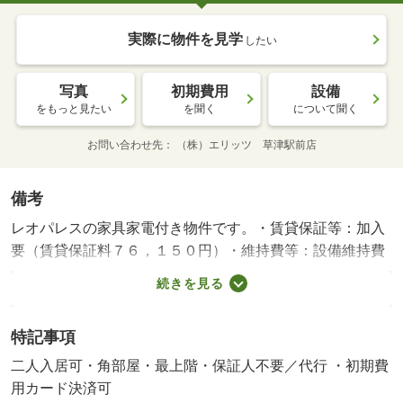
実際に物件を見学
したい
写真
初期費用
設備
をもっと見たい
を聞く
について聞く
お問い合わせ先
（株）エリッツ 草津駅前店
備考
レオパレスの家具家電付き物件です。・賃貸保証等：加入
要（賃貸保証料７６，１５０円）・維持費等：設備維持費
５００円／月・町費３，３００円／月・【ＣＭでもおなじ
続きを見る
みレオパレスシリーズ】単身赴任の方、転勤が多い方にお
すすめの家具家電付き。ＪＲ唐崎駅徒歩１１分の家具付き
特記事項
単身物件です。室内家具が付いていますので、お荷物一つ
でラクラクお引っ越しが可能・バイク置場：なし・駐輪
二人入居可・角部屋・最上階・保証人不要／代行 ・初期費
場：有/鍵交換費用 16500円/ﾊｳｽｸﾘｰﾆﾝｸﾞ 52250円
用カード決済可