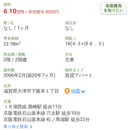
賃料
初期費用
6.10
を知りたい
/ 管理費等 8000円
万円
敷 / 礼
保証金
なし / 1ヶ月
なし
専有面積
間取り
2
1K(Ｋ３×洋８．５)
23.18m
所在階 / 階数
方位
2階 / 2階建
北東
築年数
物件タイプ
2006年2月(築20年7ヶ月)
賃貸アパート
住所
滋賀県大津市下阪本１丁目
地図
交通
ＪＲ湖西線 唐崎駅 徒歩11分
京阪電鉄石山坂本線 穴太駅 徒歩10分
京阪電鉄石山坂本線 松ノ馬場駅 徒歩22分
乗り換え検索