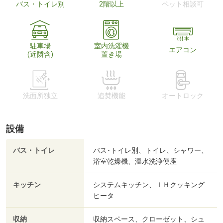
バス・トイレ別
2階以上
ペット相談可
駐車場
室内洗濯機
エアコン
(近隣含)
置き場
洗面所独立
追焚機能
オートロック
設備
バス・トイレ
バス･トイレ別、トイレ、シャワー、
浴室乾燥機、温水洗浄便座
キッチン
システムキッチン、ＩＨクッキング
ヒータ
収納
収納スペース、クローゼット、シュ