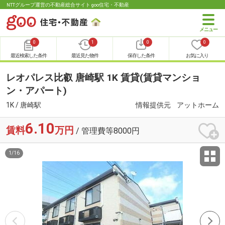
NTTグループ運営の不動産総合サイト goo住宅・不動産
0
1
0
0
最近検索した条件
最近見た物件
保存した条件
お気に入り
レオパレス比叡 唐崎駅 1K 賃貸(賃貸マンショ
ン・アパート)
1K / 唐崎駅
情報提供元
アットホーム
6.10
賃料
万円
/ 管理費等8000円
1
/
16