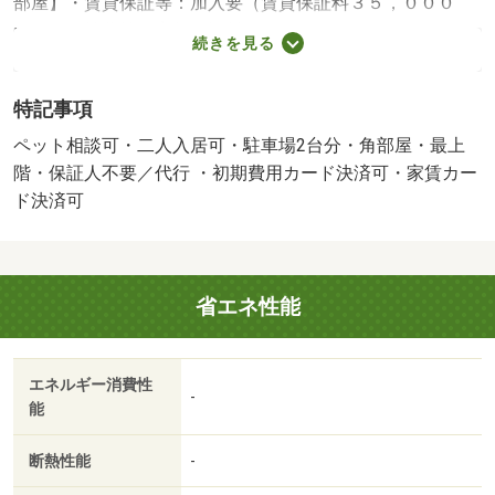
部屋】・賃貸保証等：加入要（賃貸保証料３５，０００
円）・維持費等：家賃保証料１，９６５円／月・ペット条
続きを見る
件：小型犬可／猫可・全室エアコン、照明器具付き。京阪
南志賀駅まで徒歩６分。スーパーやドラッグストアが徒歩
特記事項
１０分以内で利用できます。宅配ボックスやオートロック
など人気設備が充実です。・バイク置場：なし・駐輪場：
ペット相談可・二人入居可・駐車場2台分・角部屋・最上
有/鍵交換費用 16500円/ﾊｳｽｸﾘｰﾆﾝｸﾞ 82500円/その他 2750
階・保証人不要／代行 ・初期費用カード決済可・家賃カー
円
ド決済可
省エネ性能
エネルギー消費性
-
能
断熱性能
-