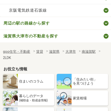
京阪電気鉄道石坂線
周辺の駅の路線から探す
滋賀県大津市の不動産を探す
goo住宅・不動産
賃貸
滋賀県
大津市
南滋賀駅
2LDK
お役立ち情報
「住みたい街」
住まいのコラム
を見つけよう
暮らしのデータ
家賃相場
(補助金・助成金情報)