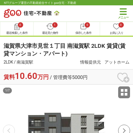
NTTグループ運営の不動産総合サイト goo住宅・不動産
0
1
0
0
最近検索した条件
最近見た物件
保存した条件
お気に入り
滋賀県大津市見世１丁目 南滋賀駅 2LDK 賃貸(賃
貸マンション・アパート)
2LDK / 南滋賀駅
情報提供元
アットホーム
10.60
賃料
万円
/ 管理費等5000円
1
/
7