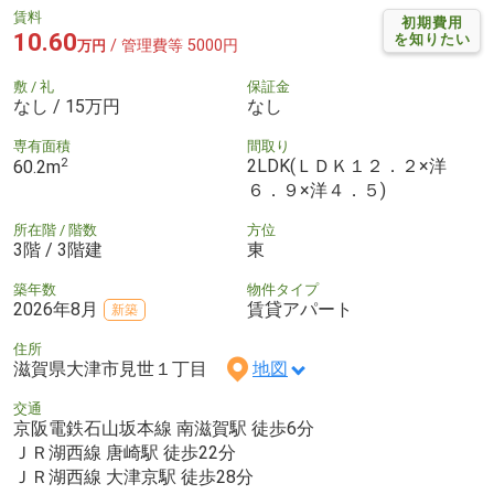
賃料
初期費用
10.60
を知りたい
/ 管理費等 5000円
万円
敷 / 礼
保証金
なし / 15万円
なし
専有面積
間取り
2
2LDK(ＬＤＫ１２．２×洋
60.2m
６．９×洋４．５)
所在階 / 階数
方位
3階 / 3階建
東
築年数
物件タイプ
2026年8月
賃貸アパート
新築
住所
滋賀県大津市見世１丁目
地図
交通
京阪電鉄石山坂本線 南滋賀駅 徒歩6分
ＪＲ湖西線 唐崎駅 徒歩22分
ＪＲ湖西線 大津京駅 徒歩28分