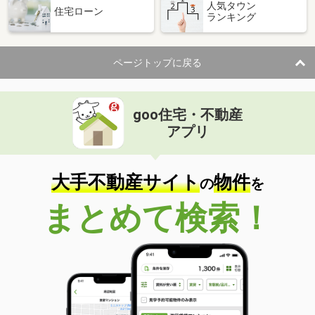
人気タウン
住宅ローン
ランキング
ページトップに戻る
goo住宅・不動産
アプリ
大手不動産サイト
物件
の
を
まとめて検索！