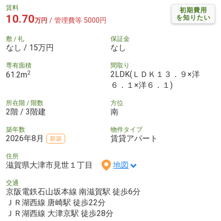
賃料
初期費用
10.70
を知りたい
/ 管理費等 5000円
万円
敷 / 礼
保証金
なし / 15万円
なし
専有面積
間取り
2
2LDK(ＬＤＫ１３．９×洋
61.2m
６．１×洋６．１)
所在階 / 階数
方位
2階 / 3階建
南
築年数
物件タイプ
2026年8月
賃貸アパート
新築
住所
滋賀県大津市見世１丁目
地図
交通
京阪電鉄石山坂本線 南滋賀駅 徒歩6分
ＪＲ湖西線 唐崎駅 徒歩22分
ＪＲ湖西線 大津京駅 徒歩28分