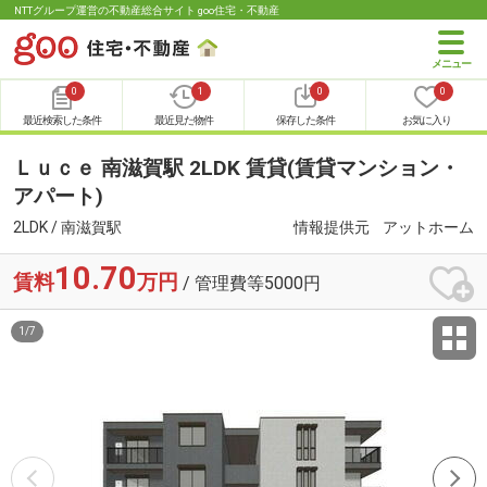
NTTグループ運営の不動産総合サイト goo住宅・不動産
0
1
0
0
最近検索した条件
最近見た物件
保存した条件
お気に入り
Ｌｕｃｅ 南滋賀駅 2LDK 賃貸(賃貸マンション・
アパート)
2LDK / 南滋賀駅
情報提供元
アットホーム
10.70
賃料
万円
/ 管理費等5000円
1
/
7