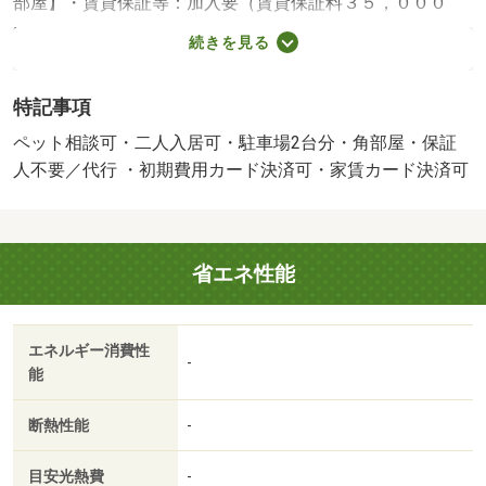
部屋】・賃貸保証等：加入要（賃貸保証料３５，０００
円）・維持費等：家賃保証料１，９７５円／月・ペット条
続きを見る
件：小型犬可／猫可・全室エアコン、照明器具付き。京阪
南志賀駅まで徒歩６分。スーパーやドラッグストアが徒歩
特記事項
１０分以内で利用できます。宅配ボックスやオートロック
など人気設備が充実です。・バイク置場：なし・駐輪場：
ペット相談可・二人入居可・駐車場2台分・角部屋・保証
有/鍵交換費用 16500円/ﾊｳｽｸﾘｰﾆﾝｸﾞ 82500円/その他 2750
人不要／代行 ・初期費用カード決済可・家賃カード決済可
円
省エネ性能
エネルギー消費性
-
能
断熱性能
-
目安光熱費
-