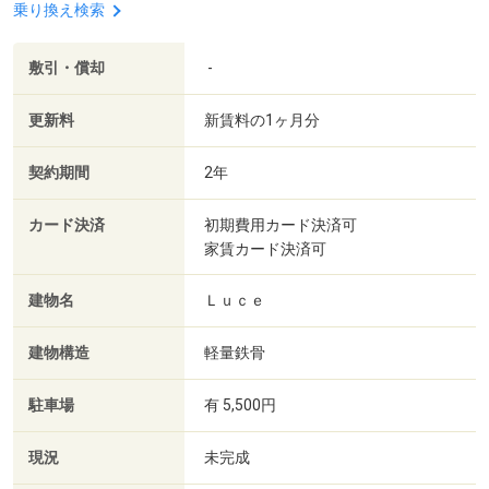
乗り換え検索
敷引・償却
-
更新料
新賃料の1ヶ月分
契約期間
2年
カード決済
初期費用カード決済可
家賃カード決済可
建物名
Ｌｕｃｅ
建物構造
軽量鉄骨
駐車場
有 5,500円
現況
未完成