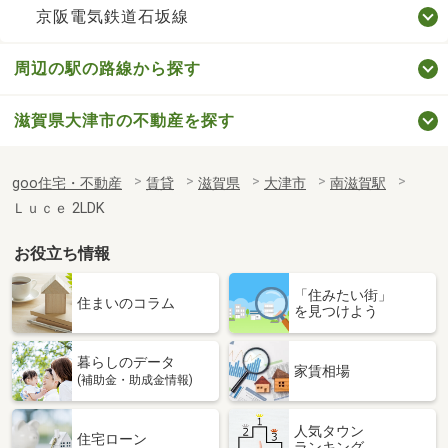
京阪電気鉄道石坂線
周辺の駅の路線から探す
滋賀県大津市の不動産を探す
goo住宅・不動産
賃貸
滋賀県
大津市
南滋賀駅
Ｌｕｃｅ 2LDK
お役立ち情報
「住みたい街」
住まいのコラム
を見つけよう
暮らしのデータ
家賃相場
(補助金・助成金情報)
人気タウン
住宅ローン
ランキング