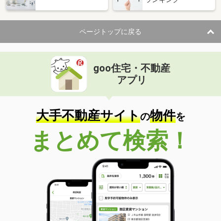
ページトップに戻る
goo住宅・不動産
アプリ
大手不動産サイト
物件
の
を
まとめて検索！